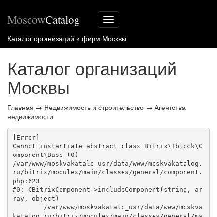
Moscow
Catalog
Меню
сайта
Каталог организаций и фирм Москвы
Каталог организаций
Москвы
Главная
→
Недвижимость и строительство
→
Агентства
недвижимости
[Error] 

Cannot instantiate abstract class Bitrix\Iblock\C
omponent\Base (0)

/var/www/moskvakatalo_usr/data/www/moskvakatalog.
ru/bitrix/modules/main/classes/general/component.
php:623

#0: CBitrixComponent->includeComponent(string, ar
ray, object)

	/var/www/moskvakatalo_usr/data/www/moskva
katalog.ru/bitrix/modules/main/classes/general/ma