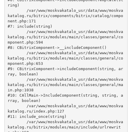
ring)

	/var/www/moskvakatalo_usr/data/www/moskva
katalog.ru/bitrix/components/bitrix/catalog/compo
nent.php:171

#7: include(string)

	/var/www/moskvakatalo_usr/data/www/moskva
katalog.ru/bitrix/modules/main/classes/general/co
mponent.php:594

#8: CBitrixComponent->__includeComponent()

	/var/www/moskvakatalo_usr/data/www/moskva
katalog.ru/bitrix/modules/main/classes/general/co
mponent.php:653

#9: CBitrixComponent->includeComponent(string, ar
ray, boolean)

	/var/www/moskvakatalo_usr/data/www/moskva
katalog.ru/bitrix/modules/main/classes/general/ma
in.php:1038

#10: CAllMain->IncludeComponent(string, string, a
rray, boolean)

	/var/www/moskvakatalo_usr/data/www/moskva
katalog.ru/index.php:127

#11: include_once(string)

	/var/www/moskvakatalo_usr/data/www/moskva
katalog.ru/bitrix/modules/main/include/urlrewrit