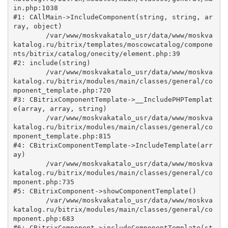
in.php:1038

#1: CAllMain->IncludeComponent(string, string, ar
ray, object)

	/var/www/moskvakatalo_usr/data/www/moskva
katalog.ru/bitrix/templates/moscowcatalog/compone
nts/bitrix/catalog/onecity/element.php:39

#2: include(string)

	/var/www/moskvakatalo_usr/data/www/moskva
katalog.ru/bitrix/modules/main/classes/general/co
mponent_template.php:720

#3: CBitrixComponentTemplate->__IncludePHPTemplat
e(array, array, string)

	/var/www/moskvakatalo_usr/data/www/moskva
katalog.ru/bitrix/modules/main/classes/general/co
mponent_template.php:815

#4: CBitrixComponentTemplate->IncludeTemplate(arr
ay)

	/var/www/moskvakatalo_usr/data/www/moskva
katalog.ru/bitrix/modules/main/classes/general/co
mponent.php:735

#5: CBitrixComponent->showComponentTemplate()

	/var/www/moskvakatalo_usr/data/www/moskva
katalog.ru/bitrix/modules/main/classes/general/co
mponent.php:683

#6: CBitrixComponent->includeComponentTemplate(st