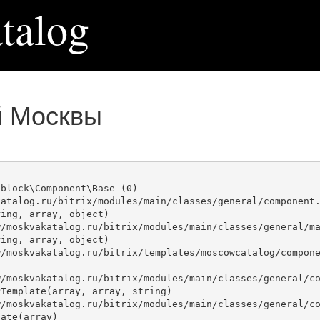
talog
й Москвы
block\Component\Base (0)

atalog.ru/bitrix/modules/main/classes/general/component.
ing, array, object)

ing, array, object)

Template(array, array, string)

ate(array)
