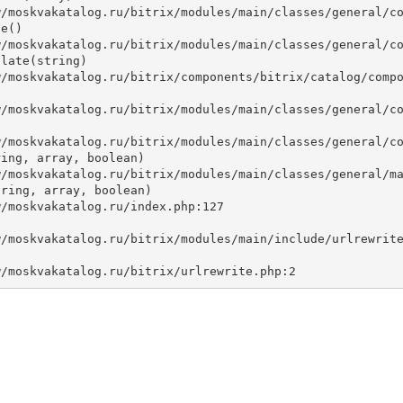
e()

late(string)



ing, array, boolean)

ring, array, boolean)
