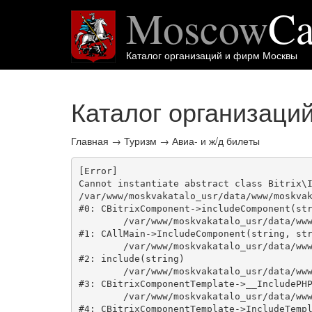
Moscow
Ca
Каталог организаций и фирм Москвы
Каталог организаци
Главная
→
Туризм
→
Авиа- и ж/д билеты
[Error] 

Cannot instantiate abstract class Bitrix\I
/var/www/moskvakatalo_usr/data/www/moskvak
#0: CBitrixComponent->includeComponent(str
	/var/www/moskvakatalo_usr/data/www/moskvakatalog.ru/bitrix/modules/main/classes/general/main.php:1038

#1: CAllMain->IncludeComponent(string, str
	/var/www/moskvakatalo_usr/data/www/moskvakatalog.ru/bitrix/templates/moscowcatalog/components/bitrix/catalog/onecity/element.php:39

#2: include(string)

	/var/www/moskvakatalo_usr/data/www/moskvakatalog.ru/bitrix/modules/main/classes/general/component_template.php:720

#3: CBitrixComponentTemplate->__IncludePHP
	/var/www/moskvakatalo_usr/data/www/moskvakatalog.ru/bitrix/modules/main/classes/general/component_template.php:815

#4: CBitrixComponentTemplate->IncludeTempl