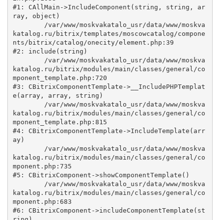
#1: CAllMain->IncludeComponent(string, string, ar
ray, object)

	/var/www/moskvakatalo_usr/data/www/moskva
katalog.ru/bitrix/templates/moscowcatalog/compone
nts/bitrix/catalog/onecity/element.php:39

#2: include(string)

	/var/www/moskvakatalo_usr/data/www/moskva
katalog.ru/bitrix/modules/main/classes/general/co
mponent_template.php:720

#3: CBitrixComponentTemplate->__IncludePHPTemplat
e(array, array, string)

	/var/www/moskvakatalo_usr/data/www/moskva
katalog.ru/bitrix/modules/main/classes/general/co
mponent_template.php:815

#4: CBitrixComponentTemplate->IncludeTemplate(arr
ay)

	/var/www/moskvakatalo_usr/data/www/moskva
katalog.ru/bitrix/modules/main/classes/general/co
mponent.php:735

#5: CBitrixComponent->showComponentTemplate()

	/var/www/moskvakatalo_usr/data/www/moskva
katalog.ru/bitrix/modules/main/classes/general/co
mponent.php:683

#6: CBitrixComponent->includeComponentTemplate(st
ring)
