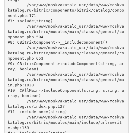
	/var/www/moskvakatalo_usr/data/www/moskva
katalog.ru/bitrix/components/bitrix/catalog/compo
nent.php:171

#7: include(string)

	/var/www/moskvakatalo_usr/data/www/moskva
katalog.ru/bitrix/modules/main/classes/general/co
mponent.php:594

#8: CBitrixComponent->__includeComponent()

	/var/www/moskvakatalo_usr/data/www/moskva
katalog.ru/bitrix/modules/main/classes/general/co
mponent.php:653

#9: CBitrixComponent->includeComponent(string, ar
ray, boolean)

	/var/www/moskvakatalo_usr/data/www/moskva
katalog.ru/bitrix/modules/main/classes/general/ma
in.php:1038

#10: CAllMain->IncludeComponent(string, string, a
rray, boolean)

	/var/www/moskvakatalo_usr/data/www/moskva
katalog.ru/index.php:127

#11: include_once(string)

	/var/www/moskvakatalo_usr/data/www/moskva
katalog.ru/bitrix/modules/main/include/urlrewrit
e.php:159
