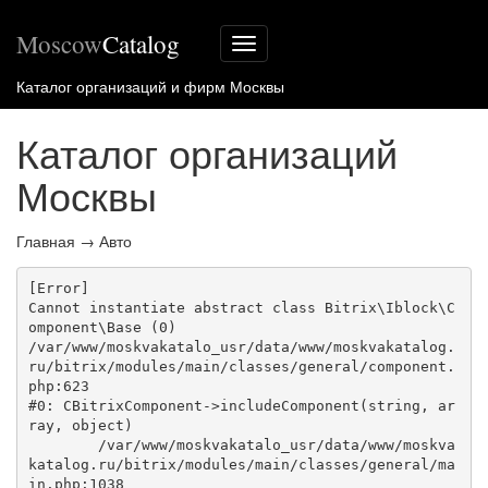
Moscow
Catalog
Меню
сайта
Каталог организаций и фирм Москвы
Каталог организаций
Москвы
Главная
→
Авто
[Error] 

Cannot instantiate abstract class Bitrix\Iblock\C
omponent\Base (0)

/var/www/moskvakatalo_usr/data/www/moskvakatalog.
ru/bitrix/modules/main/classes/general/component.
php:623

#0: CBitrixComponent->includeComponent(string, ar
ray, object)

	/var/www/moskvakatalo_usr/data/www/moskva
katalog.ru/bitrix/modules/main/classes/general/ma
in.php:1038
