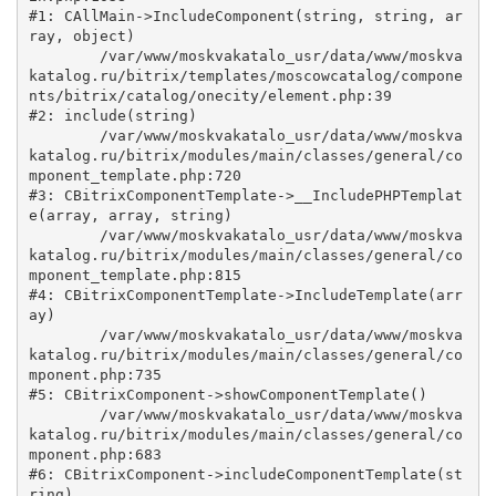
#1: CAllMain->IncludeComponent(string, string, ar
ray, object)

	/var/www/moskvakatalo_usr/data/www/moskva
katalog.ru/bitrix/templates/moscowcatalog/compone
nts/bitrix/catalog/onecity/element.php:39

#2: include(string)

	/var/www/moskvakatalo_usr/data/www/moskva
katalog.ru/bitrix/modules/main/classes/general/co
mponent_template.php:720

#3: CBitrixComponentTemplate->__IncludePHPTemplat
e(array, array, string)

	/var/www/moskvakatalo_usr/data/www/moskva
katalog.ru/bitrix/modules/main/classes/general/co
mponent_template.php:815

#4: CBitrixComponentTemplate->IncludeTemplate(arr
ay)

	/var/www/moskvakatalo_usr/data/www/moskva
katalog.ru/bitrix/modules/main/classes/general/co
mponent.php:735

#5: CBitrixComponent->showComponentTemplate()

	/var/www/moskvakatalo_usr/data/www/moskva
katalog.ru/bitrix/modules/main/classes/general/co
mponent.php:683

#6: CBitrixComponent->includeComponentTemplate(st
ring)
