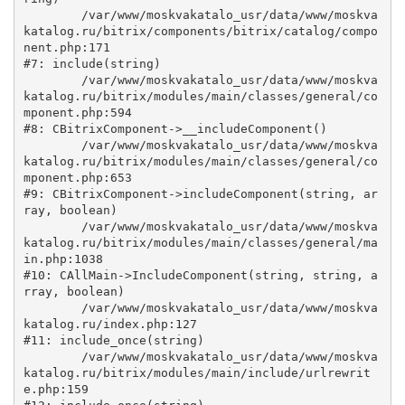
	/var/www/moskvakatalo_usr/data/www/moskva
katalog.ru/bitrix/components/bitrix/catalog/compo
nent.php:171

#7: include(string)

	/var/www/moskvakatalo_usr/data/www/moskva
katalog.ru/bitrix/modules/main/classes/general/co
mponent.php:594

#8: CBitrixComponent->__includeComponent()

	/var/www/moskvakatalo_usr/data/www/moskva
katalog.ru/bitrix/modules/main/classes/general/co
mponent.php:653

#9: CBitrixComponent->includeComponent(string, ar
ray, boolean)

	/var/www/moskvakatalo_usr/data/www/moskva
katalog.ru/bitrix/modules/main/classes/general/ma
in.php:1038

#10: CAllMain->IncludeComponent(string, string, a
rray, boolean)

	/var/www/moskvakatalo_usr/data/www/moskva
katalog.ru/index.php:127

#11: include_once(string)

	/var/www/moskvakatalo_usr/data/www/moskva
katalog.ru/bitrix/modules/main/include/urlrewrit
e.php:159
