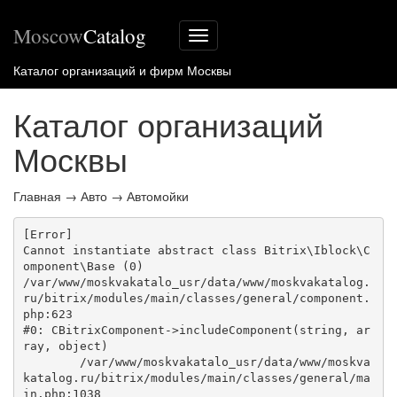
Moscow
Catalog
Меню
сайта
Каталог организаций и фирм Москвы
Каталог организаций
Москвы
Главная
→
Авто
→
Автомойки
[Error] 

Cannot instantiate abstract class Bitrix\Iblock\C
omponent\Base (0)

/var/www/moskvakatalo_usr/data/www/moskvakatalog.
ru/bitrix/modules/main/classes/general/component.
php:623

#0: CBitrixComponent->includeComponent(string, ar
ray, object)

	/var/www/moskvakatalo_usr/data/www/moskva
katalog.ru/bitrix/modules/main/classes/general/ma
in.php:1038
