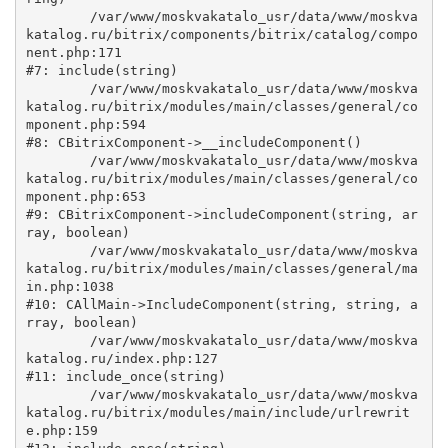
	/var/www/moskvakatalo_usr/data/www/moskva
katalog.ru/bitrix/components/bitrix/catalog/compo
nent.php:171

#7: include(string)

	/var/www/moskvakatalo_usr/data/www/moskva
katalog.ru/bitrix/modules/main/classes/general/co
mponent.php:594

#8: CBitrixComponent->__includeComponent()

	/var/www/moskvakatalo_usr/data/www/moskva
katalog.ru/bitrix/modules/main/classes/general/co
mponent.php:653

#9: CBitrixComponent->includeComponent(string, ar
ray, boolean)

	/var/www/moskvakatalo_usr/data/www/moskva
katalog.ru/bitrix/modules/main/classes/general/ma
in.php:1038

#10: CAllMain->IncludeComponent(string, string, a
rray, boolean)

	/var/www/moskvakatalo_usr/data/www/moskva
katalog.ru/index.php:127

#11: include_once(string)

	/var/www/moskvakatalo_usr/data/www/moskva
katalog.ru/bitrix/modules/main/include/urlrewrit
e.php:159
