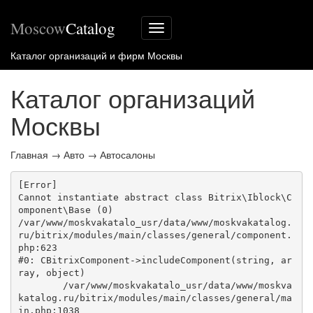
Moscow
Catalog
Меню
сайта
Каталог организаций и фирм Москвы
Каталог организаций
Москвы
Главная
→
Авто
→
Автосалоны
[Error] 

Cannot instantiate abstract class Bitrix\Iblock\C
omponent\Base (0)

/var/www/moskvakatalo_usr/data/www/moskvakatalog.
ru/bitrix/modules/main/classes/general/component.
php:623

#0: CBitrixComponent->includeComponent(string, ar
ray, object)

	/var/www/moskvakatalo_usr/data/www/moskva
katalog.ru/bitrix/modules/main/classes/general/ma
in.php:1038
