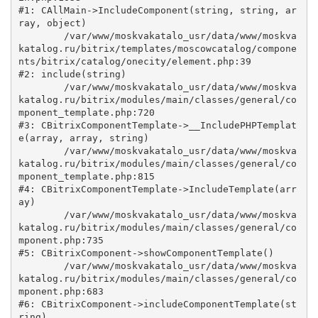
#1: CAllMain->IncludeComponent(string, string, ar
ray, object)

	/var/www/moskvakatalo_usr/data/www/moskva
katalog.ru/bitrix/templates/moscowcatalog/compone
nts/bitrix/catalog/onecity/element.php:39

#2: include(string)

	/var/www/moskvakatalo_usr/data/www/moskva
katalog.ru/bitrix/modules/main/classes/general/co
mponent_template.php:720

#3: CBitrixComponentTemplate->__IncludePHPTemplat
e(array, array, string)

	/var/www/moskvakatalo_usr/data/www/moskva
katalog.ru/bitrix/modules/main/classes/general/co
mponent_template.php:815

#4: CBitrixComponentTemplate->IncludeTemplate(arr
ay)

	/var/www/moskvakatalo_usr/data/www/moskva
katalog.ru/bitrix/modules/main/classes/general/co
mponent.php:735

#5: CBitrixComponent->showComponentTemplate()

	/var/www/moskvakatalo_usr/data/www/moskva
katalog.ru/bitrix/modules/main/classes/general/co
mponent.php:683

#6: CBitrixComponent->includeComponentTemplate(st
ring)
