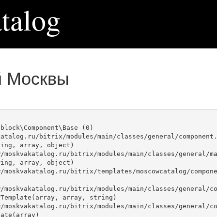
talog
й Москвы
block\Component\Base (0)

atalog.ru/bitrix/modules/main/classes/general/component.
ing, array, object)

ing, array, object)

Template(array, array, string)

ate(array)
