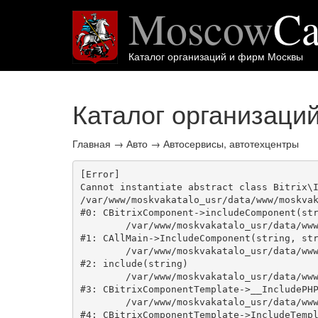
Moscow
Ca
Каталог организаций и фирм Москвы
Каталог организаци
Главная
→
Авто
→
Автосервисы, автотехцентры
[Error] 

Cannot instantiate abstract class Bitrix\I
/var/www/moskvakatalo_usr/data/www/moskvak
#0: CBitrixComponent->includeComponent(str
	/var/www/moskvakatalo_usr/data/www/moskvakatalog.ru/bitrix/modules/main/classes/general/main.php:1038

#1: CAllMain->IncludeComponent(string, str
	/var/www/moskvakatalo_usr/data/www/moskvakatalog.ru/bitrix/templates/moscowcatalog/components/bitrix/catalog/onecity/element.php:39

#2: include(string)

	/var/www/moskvakatalo_usr/data/www/moskvakatalog.ru/bitrix/modules/main/classes/general/component_template.php:720

#3: CBitrixComponentTemplate->__IncludePHP
	/var/www/moskvakatalo_usr/data/www/moskvakatalog.ru/bitrix/modules/main/classes/general/component_template.php:815

#4: CBitrixComponentTemplate->IncludeTempl