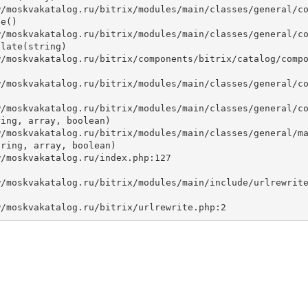
e()

late(string)



ing, array, boolean)

ring, array, boolean)
