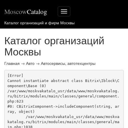
Moscow
Catalog
Меню
сайта
Каталог организаций и фирм Москвы
Каталог организаций
Москвы
Главная
→
Авто
→
Автосервисы, автотехцентры
[Error] 

Cannot instantiate abstract class Bitrix\Iblock\C
omponent\Base (0)

/var/www/moskvakatalo_usr/data/www/moskvakatalog.
ru/bitrix/modules/main/classes/general/component.
php:623

#0: CBitrixComponent->includeComponent(string, ar
ray, object)

	/var/www/moskvakatalo_usr/data/www/moskva
katalog.ru/bitrix/modules/main/classes/general/ma
in.php:1038
