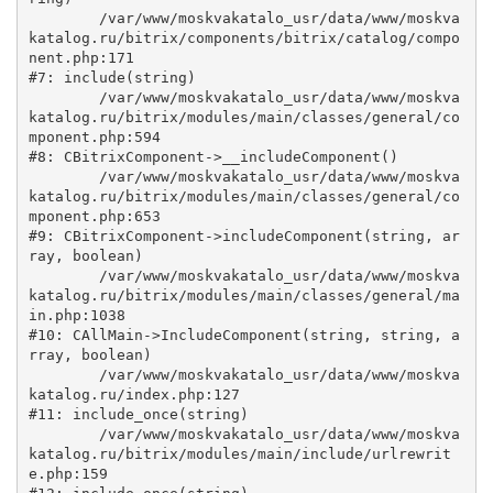
	/var/www/moskvakatalo_usr/data/www/moskva
katalog.ru/bitrix/components/bitrix/catalog/compo
nent.php:171

#7: include(string)

	/var/www/moskvakatalo_usr/data/www/moskva
katalog.ru/bitrix/modules/main/classes/general/co
mponent.php:594

#8: CBitrixComponent->__includeComponent()

	/var/www/moskvakatalo_usr/data/www/moskva
katalog.ru/bitrix/modules/main/classes/general/co
mponent.php:653

#9: CBitrixComponent->includeComponent(string, ar
ray, boolean)

	/var/www/moskvakatalo_usr/data/www/moskva
katalog.ru/bitrix/modules/main/classes/general/ma
in.php:1038

#10: CAllMain->IncludeComponent(string, string, a
rray, boolean)

	/var/www/moskvakatalo_usr/data/www/moskva
katalog.ru/index.php:127

#11: include_once(string)

	/var/www/moskvakatalo_usr/data/www/moskva
katalog.ru/bitrix/modules/main/include/urlrewrit
e.php:159
