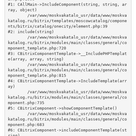
#1: CAllMain->IncludeComponent(string, string, ar
ray, object)

	/var/www/moskvakatalo_usr/data/www/moskva
katalog.ru/bitrix/templates/moscowcatalog/compone
nts/bitrix/catalog/onecity/element.php:39

#2: include(string)

	/var/www/moskvakatalo_usr/data/www/moskva
katalog.ru/bitrix/modules/main/classes/general/co
mponent_template.php:720

#3: CBitrixComponentTemplate->__IncludePHPTemplat
e(array, array, string)

	/var/www/moskvakatalo_usr/data/www/moskva
katalog.ru/bitrix/modules/main/classes/general/co
mponent_template.php:815

#4: CBitrixComponentTemplate->IncludeTemplate(arr
ay)

	/var/www/moskvakatalo_usr/data/www/moskva
katalog.ru/bitrix/modules/main/classes/general/co
mponent.php:735

#5: CBitrixComponent->showComponentTemplate()

	/var/www/moskvakatalo_usr/data/www/moskva
katalog.ru/bitrix/modules/main/classes/general/co
mponent.php:683

#6: CBitrixComponent->includeComponentTemplate(st
ring)
