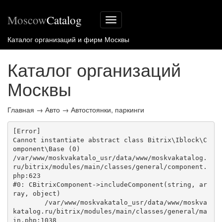
Moscow
Catalog
Меню
сайта
Каталог организаций и фирм Москвы
Каталог организаций
Москвы
Главная
→
Авто
→
Автостоянки, паркинги
[Error] 

Cannot instantiate abstract class Bitrix\Iblock\C
omponent\Base (0)

/var/www/moskvakatalo_usr/data/www/moskvakatalog.
ru/bitrix/modules/main/classes/general/component.
php:623

#0: CBitrixComponent->includeComponent(string, ar
ray, object)

	/var/www/moskvakatalo_usr/data/www/moskva
katalog.ru/bitrix/modules/main/classes/general/ma
in.php:1038
