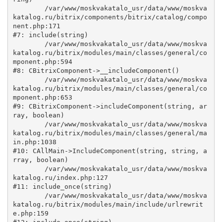
	/var/www/moskvakatalo_usr/data/www/moskva
katalog.ru/bitrix/components/bitrix/catalog/compo
nent.php:171

#7: include(string)

	/var/www/moskvakatalo_usr/data/www/moskva
katalog.ru/bitrix/modules/main/classes/general/co
mponent.php:594

#8: CBitrixComponent->__includeComponent()

	/var/www/moskvakatalo_usr/data/www/moskva
katalog.ru/bitrix/modules/main/classes/general/co
mponent.php:653

#9: CBitrixComponent->includeComponent(string, ar
ray, boolean)

	/var/www/moskvakatalo_usr/data/www/moskva
katalog.ru/bitrix/modules/main/classes/general/ma
in.php:1038

#10: CAllMain->IncludeComponent(string, string, a
rray, boolean)

	/var/www/moskvakatalo_usr/data/www/moskva
katalog.ru/index.php:127

#11: include_once(string)

	/var/www/moskvakatalo_usr/data/www/moskva
katalog.ru/bitrix/modules/main/include/urlrewrit
e.php:159
