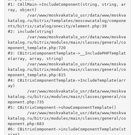
#1: CAllMain->IncludeComponent(string, string, ar
ray, object)

	/var/www/moskvakatalo_usr/data/www/moskva
katalog.ru/bitrix/templates/moscowcatalog/compone
nts/bitrix/catalog/onecity/element.php:39

#2: include(string)

	/var/www/moskvakatalo_usr/data/www/moskva
katalog.ru/bitrix/modules/main/classes/general/co
mponent_template.php:720

#3: CBitrixComponentTemplate->__IncludePHPTemplat
e(array, array, string)

	/var/www/moskvakatalo_usr/data/www/moskva
katalog.ru/bitrix/modules/main/classes/general/co
mponent_template.php:815

#4: CBitrixComponentTemplate->IncludeTemplate(arr
ay)

	/var/www/moskvakatalo_usr/data/www/moskva
katalog.ru/bitrix/modules/main/classes/general/co
mponent.php:735

#5: CBitrixComponent->showComponentTemplate()

	/var/www/moskvakatalo_usr/data/www/moskva
katalog.ru/bitrix/modules/main/classes/general/co
mponent.php:683

#6: CBitrixComponent->includeComponentTemplate(st
ring)
