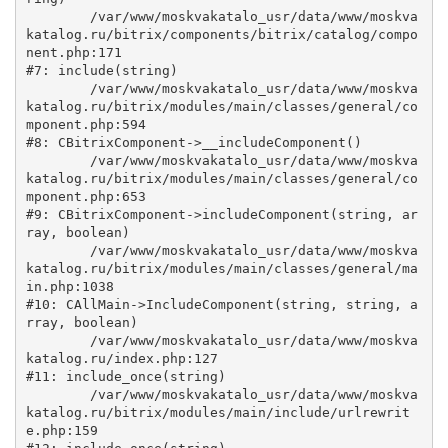
	/var/www/moskvakatalo_usr/data/www/moskva
katalog.ru/bitrix/components/bitrix/catalog/compo
nent.php:171

#7: include(string)

	/var/www/moskvakatalo_usr/data/www/moskva
katalog.ru/bitrix/modules/main/classes/general/co
mponent.php:594

#8: CBitrixComponent->__includeComponent()

	/var/www/moskvakatalo_usr/data/www/moskva
katalog.ru/bitrix/modules/main/classes/general/co
mponent.php:653

#9: CBitrixComponent->includeComponent(string, ar
ray, boolean)

	/var/www/moskvakatalo_usr/data/www/moskva
katalog.ru/bitrix/modules/main/classes/general/ma
in.php:1038

#10: CAllMain->IncludeComponent(string, string, a
rray, boolean)

	/var/www/moskvakatalo_usr/data/www/moskva
katalog.ru/index.php:127

#11: include_once(string)

	/var/www/moskvakatalo_usr/data/www/moskva
katalog.ru/bitrix/modules/main/include/urlrewrit
e.php:159
