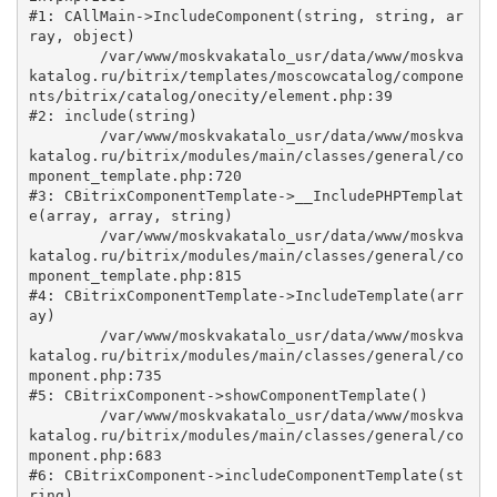
#1: CAllMain->IncludeComponent(string, string, ar
ray, object)

	/var/www/moskvakatalo_usr/data/www/moskva
katalog.ru/bitrix/templates/moscowcatalog/compone
nts/bitrix/catalog/onecity/element.php:39

#2: include(string)

	/var/www/moskvakatalo_usr/data/www/moskva
katalog.ru/bitrix/modules/main/classes/general/co
mponent_template.php:720

#3: CBitrixComponentTemplate->__IncludePHPTemplat
e(array, array, string)

	/var/www/moskvakatalo_usr/data/www/moskva
katalog.ru/bitrix/modules/main/classes/general/co
mponent_template.php:815

#4: CBitrixComponentTemplate->IncludeTemplate(arr
ay)

	/var/www/moskvakatalo_usr/data/www/moskva
katalog.ru/bitrix/modules/main/classes/general/co
mponent.php:735

#5: CBitrixComponent->showComponentTemplate()

	/var/www/moskvakatalo_usr/data/www/moskva
katalog.ru/bitrix/modules/main/classes/general/co
mponent.php:683

#6: CBitrixComponent->includeComponentTemplate(st
ring)
