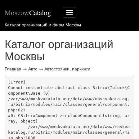
Moscow
Catalog
Меню
сайта
Каталог организаций и фирм Москвы
Каталог организаций
Москвы
Главная
→
Авто
→
Автостоянки, паркинги
[Error] 

Cannot instantiate abstract class Bitrix\Iblock\C
omponent\Base (0)

/var/www/moskvakatalo_usr/data/www/moskvakatalog.
ru/bitrix/modules/main/classes/general/component.
php:623

#0: CBitrixComponent->includeComponent(string, ar
ray, object)

	/var/www/moskvakatalo_usr/data/www/moskva
katalog.ru/bitrix/modules/main/classes/general/ma
in.php:1038
