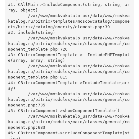
#1: CAllMain->IncludeComponent(string, string, ar
ray, object)

	/var/www/moskvakatalo_usr/data/www/moskva
katalog.ru/bitrix/templates/moscowcatalog/compone
nts/bitrix/catalog/onecity/element.php:39

#2: include(string)

	/var/www/moskvakatalo_usr/data/www/moskva
katalog.ru/bitrix/modules/main/classes/general/co
mponent_template.php:720

#3: CBitrixComponentTemplate->__IncludePHPTemplat
e(array, array, string)

	/var/www/moskvakatalo_usr/data/www/moskva
katalog.ru/bitrix/modules/main/classes/general/co
mponent_template.php:815

#4: CBitrixComponentTemplate->IncludeTemplate(arr
ay)

	/var/www/moskvakatalo_usr/data/www/moskva
katalog.ru/bitrix/modules/main/classes/general/co
mponent.php:735

#5: CBitrixComponent->showComponentTemplate()

	/var/www/moskvakatalo_usr/data/www/moskva
katalog.ru/bitrix/modules/main/classes/general/co
mponent.php:683

#6: CBitrixComponent->includeComponentTemplate(st
ring)
