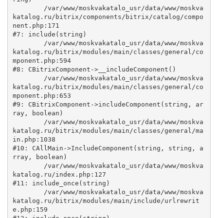
	/var/www/moskvakatalo_usr/data/www/moskva
katalog.ru/bitrix/components/bitrix/catalog/compo
nent.php:171

#7: include(string)

	/var/www/moskvakatalo_usr/data/www/moskva
katalog.ru/bitrix/modules/main/classes/general/co
mponent.php:594

#8: CBitrixComponent->__includeComponent()

	/var/www/moskvakatalo_usr/data/www/moskva
katalog.ru/bitrix/modules/main/classes/general/co
mponent.php:653

#9: CBitrixComponent->includeComponent(string, ar
ray, boolean)

	/var/www/moskvakatalo_usr/data/www/moskva
katalog.ru/bitrix/modules/main/classes/general/ma
in.php:1038

#10: CAllMain->IncludeComponent(string, string, a
rray, boolean)

	/var/www/moskvakatalo_usr/data/www/moskva
katalog.ru/index.php:127

#11: include_once(string)

	/var/www/moskvakatalo_usr/data/www/moskva
katalog.ru/bitrix/modules/main/include/urlrewrit
e.php:159
