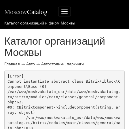
Moscow
Catalog
Меню
сайта
Каталог организаций и фирм Москвы
Каталог организаций
Москвы
Главная
→
Авто
→
Автостоянки, паркинги
[Error] 

Cannot instantiate abstract class Bitrix\Iblock\C
omponent\Base (0)

/var/www/moskvakatalo_usr/data/www/moskvakatalog.
ru/bitrix/modules/main/classes/general/component.
php:623

#0: CBitrixComponent->includeComponent(string, ar
ray, object)

	/var/www/moskvakatalo_usr/data/www/moskva
katalog.ru/bitrix/modules/main/classes/general/ma
in.php:1038
