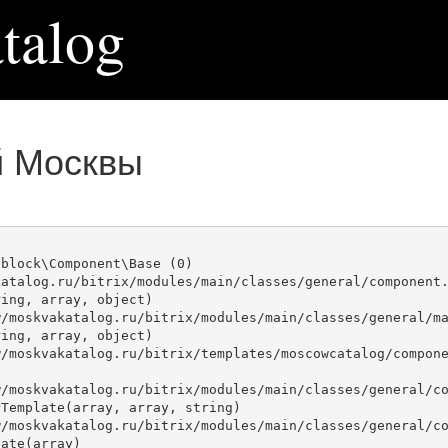
talog
й Москвы
block\Component\Base (0)

atalog.ru/bitrix/modules/main/classes/general/component.
ing, array, object)

ing, array, object)

Template(array, array, string)

ate(array)
