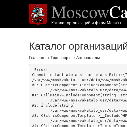
Moscow
Ca
Каталог организаций и фирм Москвы
Каталог организаци
Главная
→
Транспорт
→
Автовокзалы
[Error] 

Cannot instantiate abstract class Bitrix\I
/var/www/moskvakatalo_usr/data/www/moskvak
#0: CBitrixComponent->includeComponent(str
	/var/www/moskvakatalo_usr/data/www/moskvakatalog.ru/bitrix/modules/main/classes/general/main.php:1038

#1: CAllMain->IncludeComponent(string, str
	/var/www/moskvakatalo_usr/data/www/moskvakatalog.ru/bitrix/templates/moscowcatalog/components/bitrix/catalog/onecity/element.php:39

#2: include(string)

	/var/www/moskvakatalo_usr/data/www/moskvakatalog.ru/bitrix/modules/main/classes/general/component_template.php:720

#3: CBitrixComponentTemplate->__IncludePHP
	/var/www/moskvakatalo_usr/data/www/moskvakatalog.ru/bitrix/modules/main/classes/general/component_template.php:815

#4: CBitrixComponentTemplate->IncludeTempl