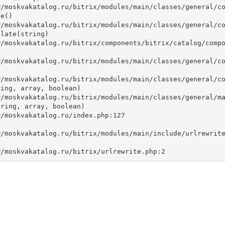
e()

late(string)



ing, array, boolean)

ring, array, boolean)
