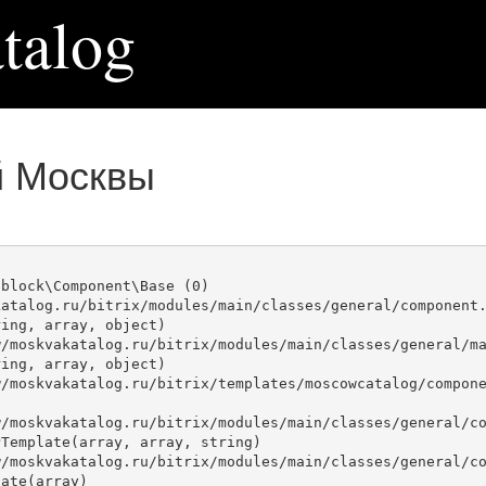
talog
й Москвы
block\Component\Base (0)

atalog.ru/bitrix/modules/main/classes/general/component.
ing, array, object)

ing, array, object)

Template(array, array, string)

ate(array)
