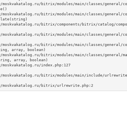
e()

late(string)



ing, array, boolean)

ring, array, boolean)
