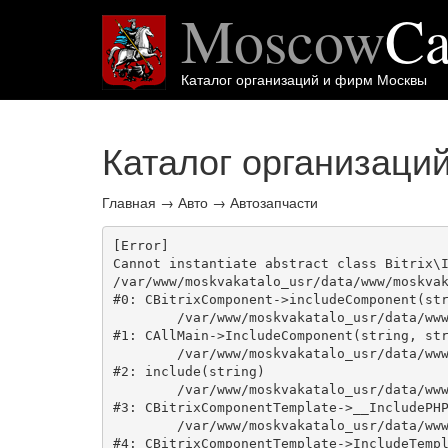
Moscow
Ca
Каталог организаций и фирм Москвы
Каталог организаци
Главная
→
Авто
→
Автозапчасти
[Error] 

Cannot instantiate abstract class Bitrix\I
/var/www/moskvakatalo_usr/data/www/moskvak
#0: CBitrixComponent->includeComponent(str
	/var/www/moskvakatalo_usr/data/www/moskvakatalog.ru/bitrix/modules/main/classes/general/main.php:1038

#1: CAllMain->IncludeComponent(string, str
	/var/www/moskvakatalo_usr/data/www/moskvakatalog.ru/bitrix/templates/moscowcatalog/components/bitrix/catalog/onecity/element.php:39

#2: include(string)

	/var/www/moskvakatalo_usr/data/www/moskvakatalog.ru/bitrix/modules/main/classes/general/component_template.php:720

#3: CBitrixComponentTemplate->__IncludePHP
	/var/www/moskvakatalo_usr/data/www/moskvakatalog.ru/bitrix/modules/main/classes/general/component_template.php:815

#4: CBitrixComponentTemplate->IncludeTempl