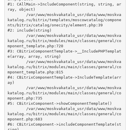
#1: CAllMain->IncludeComponent(string, string, ar
ray, object)

	/var/www/moskvakatalo_usr/data/www/moskva
katalog.ru/bitrix/templates/moscowcatalog/compone
nts/bitrix/catalog/onecity/element.php:39

#2: include(string)

	/var/www/moskvakatalo_usr/data/www/moskva
katalog.ru/bitrix/modules/main/classes/general/co
mponent_template.php:720

#3: CBitrixComponentTemplate->__IncludePHPTemplat
e(array, array, string)

	/var/www/moskvakatalo_usr/data/www/moskva
katalog.ru/bitrix/modules/main/classes/general/co
mponent_template.php:815

#4: CBitrixComponentTemplate->IncludeTemplate(arr
ay)

	/var/www/moskvakatalo_usr/data/www/moskva
katalog.ru/bitrix/modules/main/classes/general/co
mponent.php:735

#5: CBitrixComponent->showComponentTemplate()

	/var/www/moskvakatalo_usr/data/www/moskva
katalog.ru/bitrix/modules/main/classes/general/co
mponent.php:683

#6: CBitrixComponent->includeComponentTemplate(st
ring)
