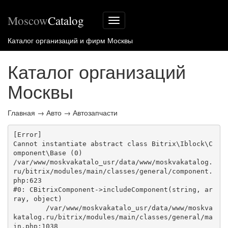
Moscow
Catalog
Меню
сайта
Каталог организаций и фирм Москвы
Каталог организаций
Москвы
Главная
→
Авто
→
Автозапчасти
[Error] 

Cannot instantiate abstract class Bitrix\Iblock\C
omponent\Base (0)

/var/www/moskvakatalo_usr/data/www/moskvakatalog.
ru/bitrix/modules/main/classes/general/component.
php:623

#0: CBitrixComponent->includeComponent(string, ar
ray, object)

	/var/www/moskvakatalo_usr/data/www/moskva
katalog.ru/bitrix/modules/main/classes/general/ma
in.php:1038
