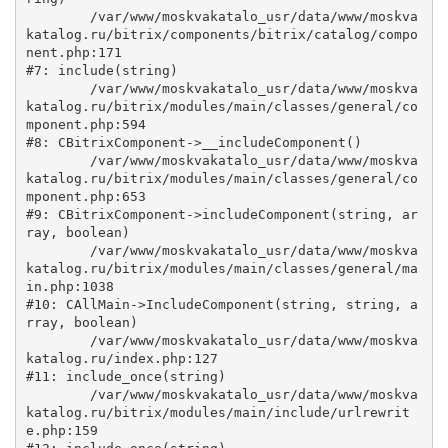
	/var/www/moskvakatalo_usr/data/www/moskva
katalog.ru/bitrix/components/bitrix/catalog/compo
nent.php:171

#7: include(string)

	/var/www/moskvakatalo_usr/data/www/moskva
katalog.ru/bitrix/modules/main/classes/general/co
mponent.php:594

#8: CBitrixComponent->__includeComponent()

	/var/www/moskvakatalo_usr/data/www/moskva
katalog.ru/bitrix/modules/main/classes/general/co
mponent.php:653

#9: CBitrixComponent->includeComponent(string, ar
ray, boolean)

	/var/www/moskvakatalo_usr/data/www/moskva
katalog.ru/bitrix/modules/main/classes/general/ma
in.php:1038

#10: CAllMain->IncludeComponent(string, string, a
rray, boolean)

	/var/www/moskvakatalo_usr/data/www/moskva
katalog.ru/index.php:127

#11: include_once(string)

	/var/www/moskvakatalo_usr/data/www/moskva
katalog.ru/bitrix/modules/main/include/urlrewrit
e.php:159
