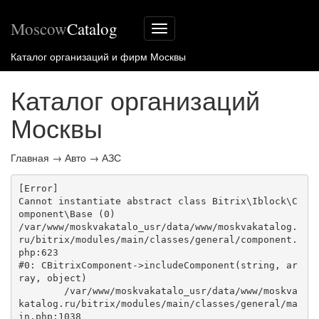
Moscow
Catalog
Меню
сайта
Каталог организаций и фирм Москвы
Каталог организаций
Москвы
Главная
→
Авто
→
АЗС
[Error] 

Cannot instantiate abstract class Bitrix\Iblock\C
omponent\Base (0)

/var/www/moskvakatalo_usr/data/www/moskvakatalog.
ru/bitrix/modules/main/classes/general/component.
php:623

#0: CBitrixComponent->includeComponent(string, ar
ray, object)

	/var/www/moskvakatalo_usr/data/www/moskva
katalog.ru/bitrix/modules/main/classes/general/ma
in.php:1038
