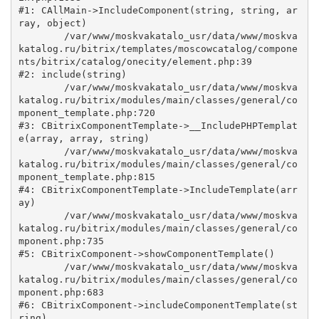
#1: CAllMain->IncludeComponent(string, string, ar
ray, object)

	/var/www/moskvakatalo_usr/data/www/moskva
katalog.ru/bitrix/templates/moscowcatalog/compone
nts/bitrix/catalog/onecity/element.php:39

#2: include(string)

	/var/www/moskvakatalo_usr/data/www/moskva
katalog.ru/bitrix/modules/main/classes/general/co
mponent_template.php:720

#3: CBitrixComponentTemplate->__IncludePHPTemplat
e(array, array, string)

	/var/www/moskvakatalo_usr/data/www/moskva
katalog.ru/bitrix/modules/main/classes/general/co
mponent_template.php:815

#4: CBitrixComponentTemplate->IncludeTemplate(arr
ay)

	/var/www/moskvakatalo_usr/data/www/moskva
katalog.ru/bitrix/modules/main/classes/general/co
mponent.php:735

#5: CBitrixComponent->showComponentTemplate()

	/var/www/moskvakatalo_usr/data/www/moskva
katalog.ru/bitrix/modules/main/classes/general/co
mponent.php:683

#6: CBitrixComponent->includeComponentTemplate(st
ring)
