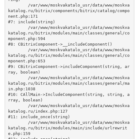
	/var/www/moskvakatalo_usr/data/www/moskva
katalog.ru/bitrix/components/bitrix/catalog/compo
nent.php:171

#7: include(string)

	/var/www/moskvakatalo_usr/data/www/moskva
katalog.ru/bitrix/modules/main/classes/general/co
mponent.php:594

#8: CBitrixComponent->__includeComponent()

	/var/www/moskvakatalo_usr/data/www/moskva
katalog.ru/bitrix/modules/main/classes/general/co
mponent.php:653

#9: CBitrixComponent->includeComponent(string, ar
ray, boolean)

	/var/www/moskvakatalo_usr/data/www/moskva
katalog.ru/bitrix/modules/main/classes/general/ma
in.php:1038

#10: CAllMain->IncludeComponent(string, string, a
rray, boolean)

	/var/www/moskvakatalo_usr/data/www/moskva
katalog.ru/index.php:127

#11: include_once(string)

	/var/www/moskvakatalo_usr/data/www/moskva
katalog.ru/bitrix/modules/main/include/urlrewrit
e.php:159
