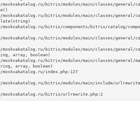
e()

late(string)



ing, array, boolean)

ring, array, boolean)
