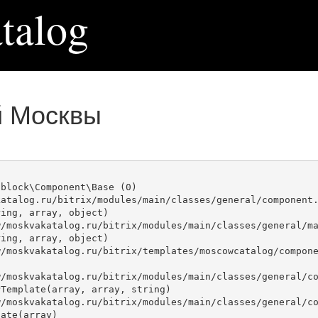
talog
й Москвы
block\Component\Base (0)

atalog.ru/bitrix/modules/main/classes/general/component.
ing, array, object)

ing, array, object)

Template(array, array, string)

ate(array)
