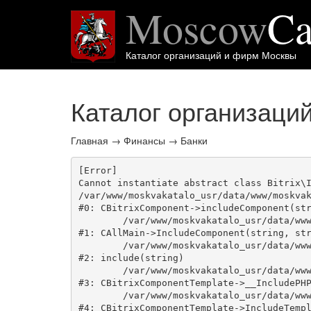
Moscow
Ca
Каталог организаций и фирм Москвы
Каталог организаци
Главная
→
Финансы
→
Банки
[Error] 

Cannot instantiate abstract class Bitrix\I
/var/www/moskvakatalo_usr/data/www/moskvak
#0: CBitrixComponent->includeComponent(str
	/var/www/moskvakatalo_usr/data/www/moskvakatalog.ru/bitrix/modules/main/classes/general/main.php:1038

#1: CAllMain->IncludeComponent(string, str
	/var/www/moskvakatalo_usr/data/www/moskvakatalog.ru/bitrix/templates/moscowcatalog/components/bitrix/catalog/onecity/element.php:39

#2: include(string)

	/var/www/moskvakatalo_usr/data/www/moskvakatalog.ru/bitrix/modules/main/classes/general/component_template.php:720

#3: CBitrixComponentTemplate->__IncludePHP
	/var/www/moskvakatalo_usr/data/www/moskvakatalog.ru/bitrix/modules/main/classes/general/component_template.php:815

#4: CBitrixComponentTemplate->IncludeTempl