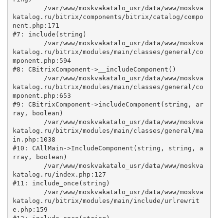
	/var/www/moskvakatalo_usr/data/www/moskva
katalog.ru/bitrix/components/bitrix/catalog/compo
nent.php:171

#7: include(string)

	/var/www/moskvakatalo_usr/data/www/moskva
katalog.ru/bitrix/modules/main/classes/general/co
mponent.php:594

#8: CBitrixComponent->__includeComponent()

	/var/www/moskvakatalo_usr/data/www/moskva
katalog.ru/bitrix/modules/main/classes/general/co
mponent.php:653

#9: CBitrixComponent->includeComponent(string, ar
ray, boolean)

	/var/www/moskvakatalo_usr/data/www/moskva
katalog.ru/bitrix/modules/main/classes/general/ma
in.php:1038

#10: CAllMain->IncludeComponent(string, string, a
rray, boolean)

	/var/www/moskvakatalo_usr/data/www/moskva
katalog.ru/index.php:127

#11: include_once(string)

	/var/www/moskvakatalo_usr/data/www/moskva
katalog.ru/bitrix/modules/main/include/urlrewrit
e.php:159
