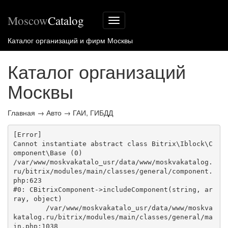
Moscow
Catalog
Меню
сайта
Каталог организаций и фирм Москвы
Каталог организаций
Москвы
Главная
→
Авто
→
ГАИ, ГИБДД
[Error] 

Cannot instantiate abstract class Bitrix\Iblock\C
omponent\Base (0)

/var/www/moskvakatalo_usr/data/www/moskvakatalog.
ru/bitrix/modules/main/classes/general/component.
php:623

#0: CBitrixComponent->includeComponent(string, ar
ray, object)

	/var/www/moskvakatalo_usr/data/www/moskva
katalog.ru/bitrix/modules/main/classes/general/ma
in.php:1038
