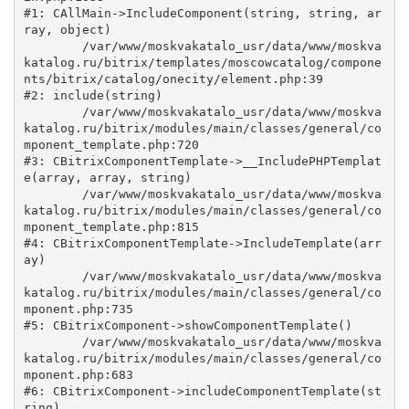
#1: CAllMain->IncludeComponent(string, string, ar
ray, object)

	/var/www/moskvakatalo_usr/data/www/moskva
katalog.ru/bitrix/templates/moscowcatalog/compone
nts/bitrix/catalog/onecity/element.php:39

#2: include(string)

	/var/www/moskvakatalo_usr/data/www/moskva
katalog.ru/bitrix/modules/main/classes/general/co
mponent_template.php:720

#3: CBitrixComponentTemplate->__IncludePHPTemplat
e(array, array, string)

	/var/www/moskvakatalo_usr/data/www/moskva
katalog.ru/bitrix/modules/main/classes/general/co
mponent_template.php:815

#4: CBitrixComponentTemplate->IncludeTemplate(arr
ay)

	/var/www/moskvakatalo_usr/data/www/moskva
katalog.ru/bitrix/modules/main/classes/general/co
mponent.php:735

#5: CBitrixComponent->showComponentTemplate()

	/var/www/moskvakatalo_usr/data/www/moskva
katalog.ru/bitrix/modules/main/classes/general/co
mponent.php:683

#6: CBitrixComponent->includeComponentTemplate(st
ring)
