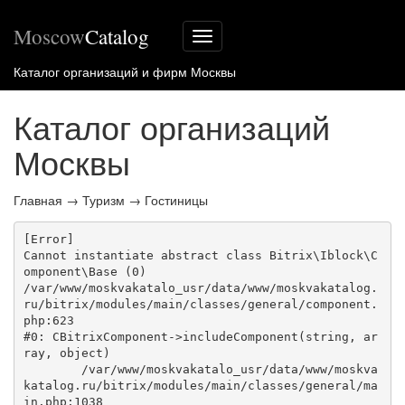
Moscow
Catalog
Меню
сайта
Каталог организаций и фирм Москвы
Каталог организаций
Москвы
Главная
→
Туризм
→
Гостиницы
[Error] 

Cannot instantiate abstract class Bitrix\Iblock\C
omponent\Base (0)

/var/www/moskvakatalo_usr/data/www/moskvakatalog.
ru/bitrix/modules/main/classes/general/component.
php:623

#0: CBitrixComponent->includeComponent(string, ar
ray, object)

	/var/www/moskvakatalo_usr/data/www/moskva
katalog.ru/bitrix/modules/main/classes/general/ma
in.php:1038
