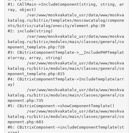
#1: CAllMain->IncludeComponent(string, string, ar
ray, object)

	/var/www/moskvakatalo_usr/data/www/moskva
katalog.ru/bitrix/templates/moscowcatalog/compone
nts/bitrix/catalog/onecity/element.php:39

#2: include(string)

	/var/www/moskvakatalo_usr/data/www/moskva
katalog.ru/bitrix/modules/main/classes/general/co
mponent_template.php:720

#3: CBitrixComponentTemplate->__IncludePHPTemplat
e(array, array, string)

	/var/www/moskvakatalo_usr/data/www/moskva
katalog.ru/bitrix/modules/main/classes/general/co
mponent_template.php:815

#4: CBitrixComponentTemplate->IncludeTemplate(arr
ay)

	/var/www/moskvakatalo_usr/data/www/moskva
katalog.ru/bitrix/modules/main/classes/general/co
mponent.php:735

#5: CBitrixComponent->showComponentTemplate()

	/var/www/moskvakatalo_usr/data/www/moskva
katalog.ru/bitrix/modules/main/classes/general/co
mponent.php:683

#6: CBitrixComponent->includeComponentTemplate(st
ring)
