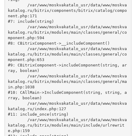
	/var/www/moskvakatalo_usr/data/www/moskva
katalog.ru/bitrix/components/bitrix/catalog/compo
nent.php:171

#7: include(string)

	/var/www/moskvakatalo_usr/data/www/moskva
katalog.ru/bitrix/modules/main/classes/general/co
mponent.php:594

#8: CBitrixComponent->__includeComponent()

	/var/www/moskvakatalo_usr/data/www/moskva
katalog.ru/bitrix/modules/main/classes/general/co
mponent.php:653

#9: CBitrixComponent->includeComponent(string, ar
ray, boolean)

	/var/www/moskvakatalo_usr/data/www/moskva
katalog.ru/bitrix/modules/main/classes/general/ma
in.php:1038

#10: CAllMain->IncludeComponent(string, string, a
rray, boolean)

	/var/www/moskvakatalo_usr/data/www/moskva
katalog.ru/index.php:127

#11: include_once(string)

	/var/www/moskvakatalo_usr/data/www/moskva
katalog.ru/bitrix/modules/main/include/urlrewrit
e.php:159
