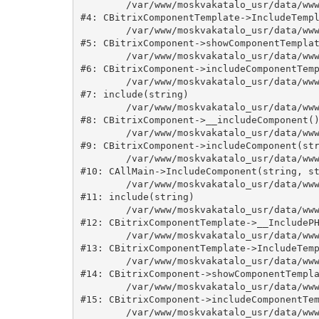
	/var/www/moskvakatalo_usr/data/www/moskvakatalog.ru/bitrix/modules/main/classes/general/component_template.php:815

#4: CBitrixComponentTemplate->IncludeTempl
	/var/www/moskvakatalo_usr/data/www/moskvakatalog.ru/bitrix/modules/main/classes/general/component.php:735

#5: CBitrixComponent->showComponentTemplat
	/var/www/moskvakatalo_usr/data/www/moskvakatalog.ru/bitrix/modules/main/classes/general/component.php:683

#6: CBitrixComponent->includeComponentTemp
	/var/www/moskvakatalo_usr/data/www/moskvakatalog.ru/bitrix/components/bitrix/news.detail/component.php:438

#7: include(string)

	/var/www/moskvakatalo_usr/data/www/moskvakatalog.ru/bitrix/modules/main/classes/general/component.php:594

#8: CBitrixComponent->__includeComponent()
	/var/www/moskvakatalo_usr/data/www/moskvakatalog.ru/bitrix/modules/main/classes/general/component.php:653

#9: CBitrixComponent->includeComponent(str
	/var/www/moskvakatalo_usr/data/www/moskvakatalog.ru/bitrix/modules/main/classes/general/main.php:1038

#10: CAllMain->IncludeComponent(string, st
	/var/www/moskvakatalo_usr/data/www/moskvakatalog.ru/bitrix/templates/moscowcatalog/components/bitrix/news/kategory/detail.php:3

#11: include(string)

	/var/www/moskvakatalo_usr/data/www/moskvakatalog.ru/bitrix/modules/main/classes/general/component_template.php:720

#12: CBitrixComponentTemplate->__IncludePH
	/var/www/moskvakatalo_usr/data/www/moskvakatalog.ru/bitrix/modules/main/classes/general/component_template.php:815

#13: CBitrixComponentTemplate->IncludeTemp
	/var/www/moskvakatalo_usr/data/www/moskvakatalog.ru/bitrix/modules/main/classes/general/component.php:735

#14: CBitrixComponent->showComponentTempla
	/var/www/moskvakatalo_usr/data/www/moskvakatalog.ru/bitrix/modules/main/classes/general/component.php:683

#15: CBitrixComponent->includeComponentTem
	/var/www/moskvakatalo_usr/data/www/moskvakatalog.ru/bitrix/components/bitrix/news/component.php:216
