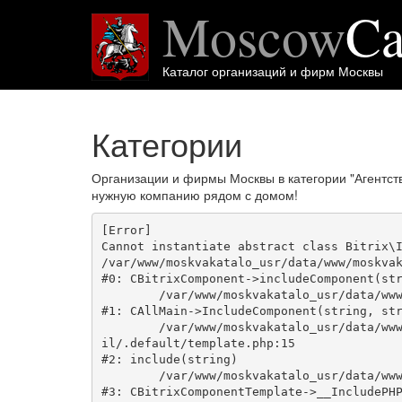
Moscow
Ca
Каталог организаций и фирм Москвы
Категории
Организации и фирмы Москвы в категории "Агентст
нужную компанию рядом с домом!
[Error] 

Cannot instantiate abstract class Bitrix\I
/var/www/moskvakatalo_usr/data/www/moskvak
#0: CBitrixComponent->includeComponent(str
	/var/www/moskvakatalo_usr/data/www/moskvakatalog.ru/bitrix/modules/main/classes/general/main.php:1038

#1: CAllMain->IncludeComponent(string, str
	/var/www/moskvakatalo_usr/data/www/moskvakatalog.ru/bitrix/templates/moscowcatalog/components/bitrix/news/kategory/bitrix/news.deta
il/.default/template.php:15

#2: include(string)

	/var/www/moskvakatalo_usr/data/www/moskvakatalog.ru/bitrix/modules/main/classes/general/component_template.php:720

#3: CBitrixComponentTemplate->__IncludePHP