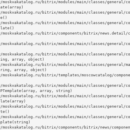
ate(array)

e()

late()



ing, array, object)

ring, array, object)

PTemplate(array, array, string)

late(array)

te()

plate(string)
