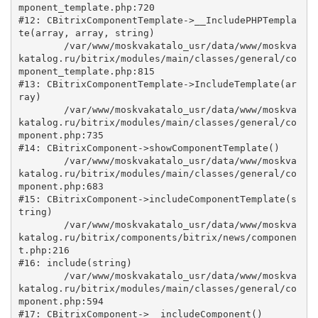
mponent_template.php:720

#12: CBitrixComponentTemplate->__IncludePHPTempla
te(array, array, string)

	/var/www/moskvakatalo_usr/data/www/moskva
katalog.ru/bitrix/modules/main/classes/general/co
mponent_template.php:815

#13: CBitrixComponentTemplate->IncludeTemplate(ar
ray)

	/var/www/moskvakatalo_usr/data/www/moskva
katalog.ru/bitrix/modules/main/classes/general/co
mponent.php:735

#14: CBitrixComponent->showComponentTemplate()

	/var/www/moskvakatalo_usr/data/www/moskva
katalog.ru/bitrix/modules/main/classes/general/co
mponent.php:683

#15: CBitrixComponent->includeComponentTemplate(s
tring)

	/var/www/moskvakatalo_usr/data/www/moskva
katalog.ru/bitrix/components/bitrix/news/componen
t.php:216

#16: include(string)

	/var/www/moskvakatalo_usr/data/www/moskva
katalog.ru/bitrix/modules/main/classes/general/co
mponent.php:594

#17: CBitrixComponent->__includeComponent()
