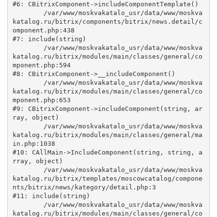
#6: CBitrixComponent->includeComponentTemplate()

	/var/www/moskvakatalo_usr/data/www/moskva
katalog.ru/bitrix/components/bitrix/news.detail/c
omponent.php:438

#7: include(string)

	/var/www/moskvakatalo_usr/data/www/moskva
katalog.ru/bitrix/modules/main/classes/general/co
mponent.php:594

#8: CBitrixComponent->__includeComponent()

	/var/www/moskvakatalo_usr/data/www/moskva
katalog.ru/bitrix/modules/main/classes/general/co
mponent.php:653

#9: CBitrixComponent->includeComponent(string, ar
ray, object)

	/var/www/moskvakatalo_usr/data/www/moskva
katalog.ru/bitrix/modules/main/classes/general/ma
in.php:1038

#10: CAllMain->IncludeComponent(string, string, a
rray, object)

	/var/www/moskvakatalo_usr/data/www/moskva
katalog.ru/bitrix/templates/moscowcatalog/compone
nts/bitrix/news/kategory/detail.php:3

#11: include(string)

	/var/www/moskvakatalo_usr/data/www/moskva
katalog.ru/bitrix/modules/main/classes/general/co