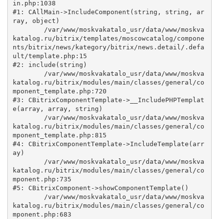
in.php:1038

#1: CAllMain->IncludeComponent(string, string, ar
ray, object)

	/var/www/moskvakatalo_usr/data/www/moskva
katalog.ru/bitrix/templates/moscowcatalog/compone
nts/bitrix/news/kategory/bitrix/news.detail/.defa
ult/template.php:15

#2: include(string)

	/var/www/moskvakatalo_usr/data/www/moskva
katalog.ru/bitrix/modules/main/classes/general/co
mponent_template.php:720

#3: CBitrixComponentTemplate->__IncludePHPTemplat
e(array, array, string)

	/var/www/moskvakatalo_usr/data/www/moskva
katalog.ru/bitrix/modules/main/classes/general/co
mponent_template.php:815

#4: CBitrixComponentTemplate->IncludeTemplate(arr
ay)

	/var/www/moskvakatalo_usr/data/www/moskva
katalog.ru/bitrix/modules/main/classes/general/co
mponent.php:735

#5: CBitrixComponent->showComponentTemplate()

	/var/www/moskvakatalo_usr/data/www/moskva
katalog.ru/bitrix/modules/main/classes/general/co
mponent.php:683
