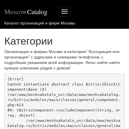
Moscow
Catalog
Меню
сайта
Каталог организаций и фирм Москвы
Категории
Организации и фирмы Москвы в категории "Ассоциация или
организация" с адресами и номерами телефонов, с
подробным указанием всей информации. Легко найти найти
нужную компанию рядом с домом!
[Error] 

Cannot instantiate abstract class Bitrix\Iblock\C
omponent\Base (0)

/var/www/moskvakatalo_usr/data/www/moskvakatalog.
ru/bitrix/modules/main/classes/general/component.
php:623

#0: CBitrixComponent->includeComponent(string, ar
ray, object)

	/var/www/moskvakatalo_usr/data/www/moskva
katalog.ru/bitrix/modules/main/classes/general/ma