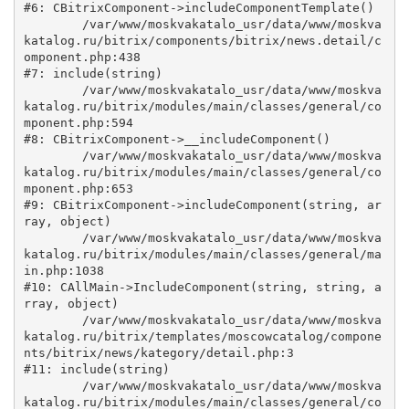
#6: CBitrixComponent->includeComponentTemplate()

	/var/www/moskvakatalo_usr/data/www/moskva
katalog.ru/bitrix/components/bitrix/news.detail/c
omponent.php:438

#7: include(string)

	/var/www/moskvakatalo_usr/data/www/moskva
katalog.ru/bitrix/modules/main/classes/general/co
mponent.php:594

#8: CBitrixComponent->__includeComponent()

	/var/www/moskvakatalo_usr/data/www/moskva
katalog.ru/bitrix/modules/main/classes/general/co
mponent.php:653

#9: CBitrixComponent->includeComponent(string, ar
ray, object)

	/var/www/moskvakatalo_usr/data/www/moskva
katalog.ru/bitrix/modules/main/classes/general/ma
in.php:1038

#10: CAllMain->IncludeComponent(string, string, a
rray, object)

	/var/www/moskvakatalo_usr/data/www/moskva
katalog.ru/bitrix/templates/moscowcatalog/compone
nts/bitrix/news/kategory/detail.php:3

#11: include(string)

	/var/www/moskvakatalo_usr/data/www/moskva
katalog.ru/bitrix/modules/main/classes/general/co