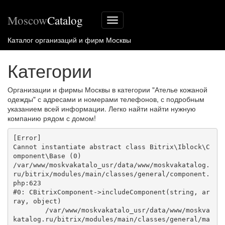
Moscow
Catalog
Меню
сайта
Каталог организаций и фирм Москвы
Категории
Организации и фирмы Москвы в категории "Ателье кожаной
одежды" с адресами и номерами телефонов, с подробным
указанием всей информации. Легко найти найти нужную
компанию рядом с домом!
[Error] 

Cannot instantiate abstract class Bitrix\Iblock\C
omponent\Base (0)

/var/www/moskvakatalo_usr/data/www/moskvakatalog.
ru/bitrix/modules/main/classes/general/component.
php:623

#0: CBitrixComponent->includeComponent(string, ar
ray, object)

	/var/www/moskvakatalo_usr/data/www/moskva
katalog.ru/bitrix/modules/main/classes/general/ma