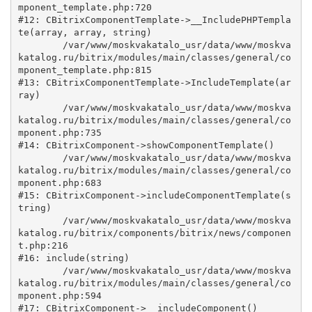
mponent_template.php:720

#12: CBitrixComponentTemplate->__IncludePHPTempla
te(array, array, string)

	/var/www/moskvakatalo_usr/data/www/moskva
katalog.ru/bitrix/modules/main/classes/general/co
mponent_template.php:815

#13: CBitrixComponentTemplate->IncludeTemplate(ar
ray)

	/var/www/moskvakatalo_usr/data/www/moskva
katalog.ru/bitrix/modules/main/classes/general/co
mponent.php:735

#14: CBitrixComponent->showComponentTemplate()

	/var/www/moskvakatalo_usr/data/www/moskva
katalog.ru/bitrix/modules/main/classes/general/co
mponent.php:683

#15: CBitrixComponent->includeComponentTemplate(s
tring)

	/var/www/moskvakatalo_usr/data/www/moskva
katalog.ru/bitrix/components/bitrix/news/componen
t.php:216

#16: include(string)

	/var/www/moskvakatalo_usr/data/www/moskva
katalog.ru/bitrix/modules/main/classes/general/co
mponent.php:594

#17: CBitrixComponent->__includeComponent()
