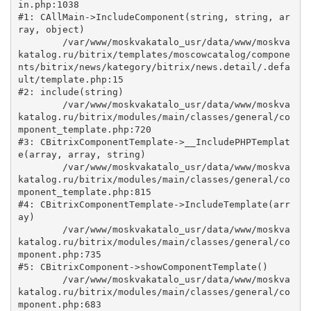
in.php:1038

#1: CAllMain->IncludeComponent(string, string, ar
ray, object)

	/var/www/moskvakatalo_usr/data/www/moskva
katalog.ru/bitrix/templates/moscowcatalog/compone
nts/bitrix/news/kategory/bitrix/news.detail/.defa
ult/template.php:15

#2: include(string)

	/var/www/moskvakatalo_usr/data/www/moskva
katalog.ru/bitrix/modules/main/classes/general/co
mponent_template.php:720

#3: CBitrixComponentTemplate->__IncludePHPTemplat
e(array, array, string)

	/var/www/moskvakatalo_usr/data/www/moskva
katalog.ru/bitrix/modules/main/classes/general/co
mponent_template.php:815

#4: CBitrixComponentTemplate->IncludeTemplate(arr
ay)

	/var/www/moskvakatalo_usr/data/www/moskva
katalog.ru/bitrix/modules/main/classes/general/co
mponent.php:735

#5: CBitrixComponent->showComponentTemplate()

	/var/www/moskvakatalo_usr/data/www/moskva
katalog.ru/bitrix/modules/main/classes/general/co
mponent.php:683
