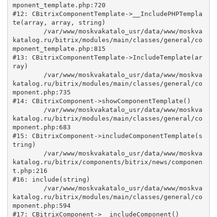
mponent_template.php:720

#12: CBitrixComponentTemplate->__IncludePHPTempla
te(array, array, string)

	/var/www/moskvakatalo_usr/data/www/moskva
katalog.ru/bitrix/modules/main/classes/general/co
mponent_template.php:815

#13: CBitrixComponentTemplate->IncludeTemplate(ar
ray)

	/var/www/moskvakatalo_usr/data/www/moskva
katalog.ru/bitrix/modules/main/classes/general/co
mponent.php:735

#14: CBitrixComponent->showComponentTemplate()

	/var/www/moskvakatalo_usr/data/www/moskva
katalog.ru/bitrix/modules/main/classes/general/co
mponent.php:683

#15: CBitrixComponent->includeComponentTemplate(s
tring)

	/var/www/moskvakatalo_usr/data/www/moskva
katalog.ru/bitrix/components/bitrix/news/componen
t.php:216

#16: include(string)

	/var/www/moskvakatalo_usr/data/www/moskva
katalog.ru/bitrix/modules/main/classes/general/co
mponent.php:594

#17: CBitrixComponent->__includeComponent()
