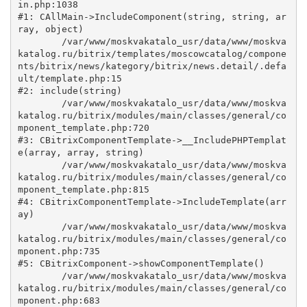
in.php:1038

#1: CAllMain->IncludeComponent(string, string, ar
ray, object)

	/var/www/moskvakatalo_usr/data/www/moskva
katalog.ru/bitrix/templates/moscowcatalog/compone
nts/bitrix/news/kategory/bitrix/news.detail/.defa
ult/template.php:15

#2: include(string)

	/var/www/moskvakatalo_usr/data/www/moskva
katalog.ru/bitrix/modules/main/classes/general/co
mponent_template.php:720

#3: CBitrixComponentTemplate->__IncludePHPTemplat
e(array, array, string)

	/var/www/moskvakatalo_usr/data/www/moskva
katalog.ru/bitrix/modules/main/classes/general/co
mponent_template.php:815

#4: CBitrixComponentTemplate->IncludeTemplate(arr
ay)

	/var/www/moskvakatalo_usr/data/www/moskva
katalog.ru/bitrix/modules/main/classes/general/co
mponent.php:735

#5: CBitrixComponent->showComponentTemplate()

	/var/www/moskvakatalo_usr/data/www/moskva
katalog.ru/bitrix/modules/main/classes/general/co
mponent.php:683
