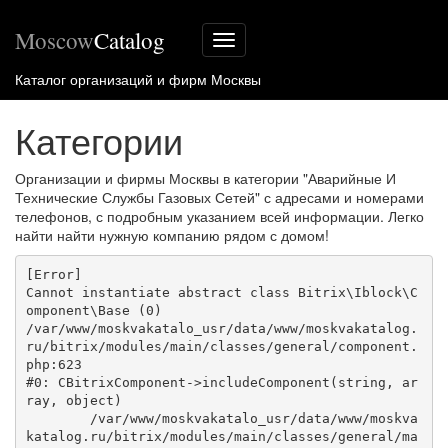
Moscow
Catalog
Меню
сайта
Каталог организаций и фирм Москвы
Категории
Организации и фирмы Москвы в категории "Аварийные И
Технические Службы Газовых Сетей" с адресами и номерами
телефонов, с подробным указанием всей информации. Легко
найти найти нужную компанию рядом с домом!
[Error] 

Cannot instantiate abstract class Bitrix\Iblock\C
omponent\Base (0)

/var/www/moskvakatalo_usr/data/www/moskvakatalog.
ru/bitrix/modules/main/classes/general/component.
php:623

#0: CBitrixComponent->includeComponent(string, ar
ray, object)

	/var/www/moskvakatalo_usr/data/www/moskva
katalog.ru/bitrix/modules/main/classes/general/ma