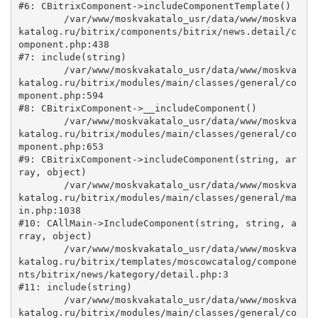
#6: CBitrixComponent->includeComponentTemplate()

	/var/www/moskvakatalo_usr/data/www/moskva
katalog.ru/bitrix/components/bitrix/news.detail/c
omponent.php:438

#7: include(string)

	/var/www/moskvakatalo_usr/data/www/moskva
katalog.ru/bitrix/modules/main/classes/general/co
mponent.php:594

#8: CBitrixComponent->__includeComponent()

	/var/www/moskvakatalo_usr/data/www/moskva
katalog.ru/bitrix/modules/main/classes/general/co
mponent.php:653

#9: CBitrixComponent->includeComponent(string, ar
ray, object)

	/var/www/moskvakatalo_usr/data/www/moskva
katalog.ru/bitrix/modules/main/classes/general/ma
in.php:1038

#10: CAllMain->IncludeComponent(string, string, a
rray, object)

	/var/www/moskvakatalo_usr/data/www/moskva
katalog.ru/bitrix/templates/moscowcatalog/compone
nts/bitrix/news/kategory/detail.php:3

#11: include(string)

	/var/www/moskvakatalo_usr/data/www/moskva
katalog.ru/bitrix/modules/main/classes/general/co