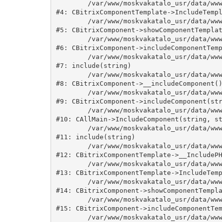
	/var/www/moskvakatalo_usr/data/www/moskvakatalog.ru/bitrix/modules/main/classes/general/component_template.php:815

#4: CBitrixComponentTemplate->IncludeTempl
	/var/www/moskvakatalo_usr/data/www/moskvakatalog.ru/bitrix/modules/main/classes/general/component.php:735

#5: CBitrixComponent->showComponentTemplat
	/var/www/moskvakatalo_usr/data/www/moskvakatalog.ru/bitrix/modules/main/classes/general/component.php:683

#6: CBitrixComponent->includeComponentTemp
	/var/www/moskvakatalo_usr/data/www/moskvakatalog.ru/bitrix/components/bitrix/news.detail/component.php:438

#7: include(string)

	/var/www/moskvakatalo_usr/data/www/moskvakatalog.ru/bitrix/modules/main/classes/general/component.php:594

#8: CBitrixComponent->__includeComponent()
	/var/www/moskvakatalo_usr/data/www/moskvakatalog.ru/bitrix/modules/main/classes/general/component.php:653

#9: CBitrixComponent->includeComponent(str
	/var/www/moskvakatalo_usr/data/www/moskvakatalog.ru/bitrix/modules/main/classes/general/main.php:1038

#10: CAllMain->IncludeComponent(string, st
	/var/www/moskvakatalo_usr/data/www/moskvakatalog.ru/bitrix/templates/moscowcatalog/components/bitrix/news/kategory/detail.php:3

#11: include(string)

	/var/www/moskvakatalo_usr/data/www/moskvakatalog.ru/bitrix/modules/main/classes/general/component_template.php:720

#12: CBitrixComponentTemplate->__IncludePH
	/var/www/moskvakatalo_usr/data/www/moskvakatalog.ru/bitrix/modules/main/classes/general/component_template.php:815

#13: CBitrixComponentTemplate->IncludeTemp
	/var/www/moskvakatalo_usr/data/www/moskvakatalog.ru/bitrix/modules/main/classes/general/component.php:735

#14: CBitrixComponent->showComponentTempla
	/var/www/moskvakatalo_usr/data/www/moskvakatalog.ru/bitrix/modules/main/classes/general/component.php:683

#15: CBitrixComponent->includeComponentTem
	/var/www/moskvakatalo_usr/data/www/moskvakatalog.ru/bitrix/components/bitrix/news/component.php:216
