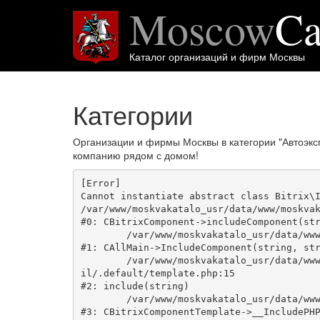
Moscow
Ca
Каталог организаций и фирм Москвы
Категории
Организации и фирмы Москвы в категории "Автоэкс
компанию рядом с домом!
[Error] 

Cannot instantiate abstract class Bitrix\I
/var/www/moskvakatalo_usr/data/www/moskvak
#0: CBitrixComponent->includeComponent(str
	/var/www/moskvakatalo_usr/data/www/moskvakatalog.ru/bitrix/modules/main/classes/general/main.php:1038

#1: CAllMain->IncludeComponent(string, str
	/var/www/moskvakatalo_usr/data/www/moskvakatalog.ru/bitrix/templates/moscowcatalog/components/bitrix/news/kategory/bitrix/news.deta
il/.default/template.php:15

#2: include(string)

	/var/www/moskvakatalo_usr/data/www/moskvakatalog.ru/bitrix/modules/main/classes/general/component_template.php:720

#3: CBitrixComponentTemplate->__IncludePHP