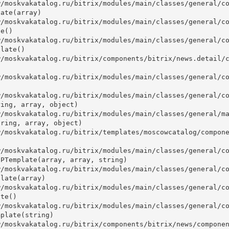
ate(array)

e()

late()



ing, array, object)

ring, array, object)

PTemplate(array, array, string)

late(array)

te()

plate(string)
