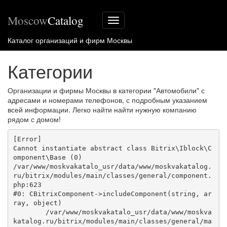
Moscow
Catalog
Меню
сайта
Каталог организаций и фирм Москвы
Категории
Организации и фирмы Москвы в категории "Автомобили" с
адресами и номерами телефонов, с подробным указанием
всей информации. Легко найти найти нужную компанию
рядом с домом!
[Error] 

Cannot instantiate abstract class Bitrix\Iblock\C
omponent\Base (0)

/var/www/moskvakatalo_usr/data/www/moskvakatalog.
ru/bitrix/modules/main/classes/general/component.
php:623

#0: CBitrixComponent->includeComponent(string, ar
ray, object)

	/var/www/moskvakatalo_usr/data/www/moskva
katalog.ru/bitrix/modules/main/classes/general/ma