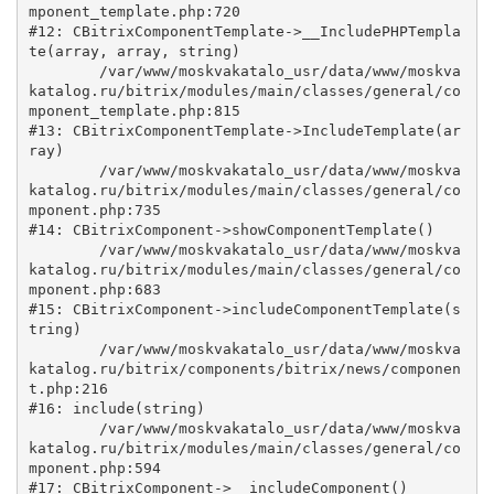
mponent_template.php:720

#12: CBitrixComponentTemplate->__IncludePHPTempla
te(array, array, string)

	/var/www/moskvakatalo_usr/data/www/moskva
katalog.ru/bitrix/modules/main/classes/general/co
mponent_template.php:815

#13: CBitrixComponentTemplate->IncludeTemplate(ar
ray)

	/var/www/moskvakatalo_usr/data/www/moskva
katalog.ru/bitrix/modules/main/classes/general/co
mponent.php:735

#14: CBitrixComponent->showComponentTemplate()

	/var/www/moskvakatalo_usr/data/www/moskva
katalog.ru/bitrix/modules/main/classes/general/co
mponent.php:683

#15: CBitrixComponent->includeComponentTemplate(s
tring)

	/var/www/moskvakatalo_usr/data/www/moskva
katalog.ru/bitrix/components/bitrix/news/componen
t.php:216

#16: include(string)

	/var/www/moskvakatalo_usr/data/www/moskva
katalog.ru/bitrix/modules/main/classes/general/co
mponent.php:594

#17: CBitrixComponent->__includeComponent()
