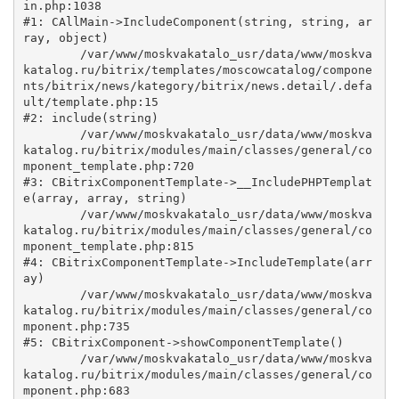
in.php:1038

#1: CAllMain->IncludeComponent(string, string, ar
ray, object)

	/var/www/moskvakatalo_usr/data/www/moskva
katalog.ru/bitrix/templates/moscowcatalog/compone
nts/bitrix/news/kategory/bitrix/news.detail/.defa
ult/template.php:15

#2: include(string)

	/var/www/moskvakatalo_usr/data/www/moskva
katalog.ru/bitrix/modules/main/classes/general/co
mponent_template.php:720

#3: CBitrixComponentTemplate->__IncludePHPTemplat
e(array, array, string)

	/var/www/moskvakatalo_usr/data/www/moskva
katalog.ru/bitrix/modules/main/classes/general/co
mponent_template.php:815

#4: CBitrixComponentTemplate->IncludeTemplate(arr
ay)

	/var/www/moskvakatalo_usr/data/www/moskva
katalog.ru/bitrix/modules/main/classes/general/co
mponent.php:735

#5: CBitrixComponent->showComponentTemplate()

	/var/www/moskvakatalo_usr/data/www/moskva
katalog.ru/bitrix/modules/main/classes/general/co
mponent.php:683
