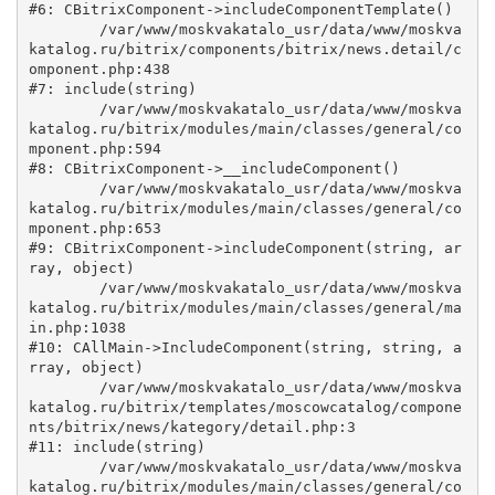
#6: CBitrixComponent->includeComponentTemplate()

	/var/www/moskvakatalo_usr/data/www/moskva
katalog.ru/bitrix/components/bitrix/news.detail/c
omponent.php:438

#7: include(string)

	/var/www/moskvakatalo_usr/data/www/moskva
katalog.ru/bitrix/modules/main/classes/general/co
mponent.php:594

#8: CBitrixComponent->__includeComponent()

	/var/www/moskvakatalo_usr/data/www/moskva
katalog.ru/bitrix/modules/main/classes/general/co
mponent.php:653

#9: CBitrixComponent->includeComponent(string, ar
ray, object)

	/var/www/moskvakatalo_usr/data/www/moskva
katalog.ru/bitrix/modules/main/classes/general/ma
in.php:1038

#10: CAllMain->IncludeComponent(string, string, a
rray, object)

	/var/www/moskvakatalo_usr/data/www/moskva
katalog.ru/bitrix/templates/moscowcatalog/compone
nts/bitrix/news/kategory/detail.php:3

#11: include(string)

	/var/www/moskvakatalo_usr/data/www/moskva
katalog.ru/bitrix/modules/main/classes/general/co