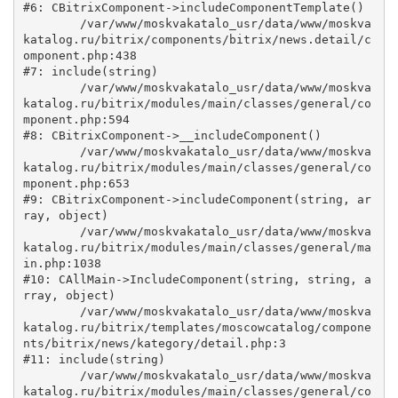
#6: CBitrixComponent->includeComponentTemplate()

	/var/www/moskvakatalo_usr/data/www/moskva
katalog.ru/bitrix/components/bitrix/news.detail/c
omponent.php:438

#7: include(string)

	/var/www/moskvakatalo_usr/data/www/moskva
katalog.ru/bitrix/modules/main/classes/general/co
mponent.php:594

#8: CBitrixComponent->__includeComponent()

	/var/www/moskvakatalo_usr/data/www/moskva
katalog.ru/bitrix/modules/main/classes/general/co
mponent.php:653

#9: CBitrixComponent->includeComponent(string, ar
ray, object)

	/var/www/moskvakatalo_usr/data/www/moskva
katalog.ru/bitrix/modules/main/classes/general/ma
in.php:1038

#10: CAllMain->IncludeComponent(string, string, a
rray, object)

	/var/www/moskvakatalo_usr/data/www/moskva
katalog.ru/bitrix/templates/moscowcatalog/compone
nts/bitrix/news/kategory/detail.php:3

#11: include(string)

	/var/www/moskvakatalo_usr/data/www/moskva
katalog.ru/bitrix/modules/main/classes/general/co