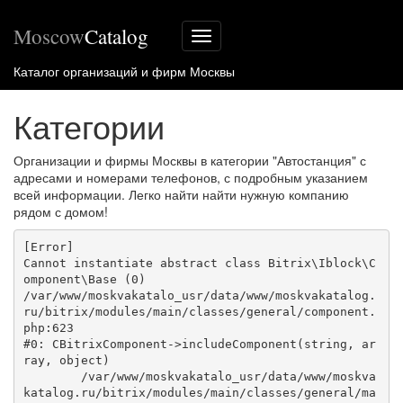
Moscow
Catalog
Меню
сайта
Каталог организаций и фирм Москвы
Категории
Организации и фирмы Москвы в категории "Автостанция" с
адресами и номерами телефонов, с подробным указанием
всей информации. Легко найти найти нужную компанию
рядом с домом!
[Error] 

Cannot instantiate abstract class Bitrix\Iblock\C
omponent\Base (0)

/var/www/moskvakatalo_usr/data/www/moskvakatalog.
ru/bitrix/modules/main/classes/general/component.
php:623

#0: CBitrixComponent->includeComponent(string, ar
ray, object)

	/var/www/moskvakatalo_usr/data/www/moskva
katalog.ru/bitrix/modules/main/classes/general/ma