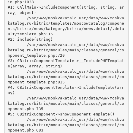
in.php:1038

#1: CAllMain->IncludeComponent(string, string, ar
ray, object)

	/var/www/moskvakatalo_usr/data/www/moskva
katalog.ru/bitrix/templates/moscowcatalog/compone
nts/bitrix/news/kategory/bitrix/news.detail/.defa
ult/template.php:15

#2: include(string)

	/var/www/moskvakatalo_usr/data/www/moskva
katalog.ru/bitrix/modules/main/classes/general/co
mponent_template.php:720

#3: CBitrixComponentTemplate->__IncludePHPTemplat
e(array, array, string)

	/var/www/moskvakatalo_usr/data/www/moskva
katalog.ru/bitrix/modules/main/classes/general/co
mponent_template.php:815

#4: CBitrixComponentTemplate->IncludeTemplate(arr
ay)

	/var/www/moskvakatalo_usr/data/www/moskva
katalog.ru/bitrix/modules/main/classes/general/co
mponent.php:735

#5: CBitrixComponent->showComponentTemplate()

	/var/www/moskvakatalo_usr/data/www/moskva
katalog.ru/bitrix/modules/main/classes/general/co
mponent.php:683
