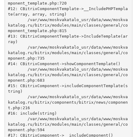
mponent_template.php:720

#12: CBitrixComponentTemplate->__IncludePHPTempla
te(array, array, string)

	/var/www/moskvakatalo_usr/data/www/moskva
katalog.ru/bitrix/modules/main/classes/general/co
mponent_template.php:815

#13: CBitrixComponentTemplate->IncludeTemplate(ar
ray)

	/var/www/moskvakatalo_usr/data/www/moskva
katalog.ru/bitrix/modules/main/classes/general/co
mponent.php:735

#14: CBitrixComponent->showComponentTemplate()

	/var/www/moskvakatalo_usr/data/www/moskva
katalog.ru/bitrix/modules/main/classes/general/co
mponent.php:683

#15: CBitrixComponent->includeComponentTemplate(s
tring)

	/var/www/moskvakatalo_usr/data/www/moskva
katalog.ru/bitrix/components/bitrix/news/componen
t.php:216

#16: include(string)

	/var/www/moskvakatalo_usr/data/www/moskva
katalog.ru/bitrix/modules/main/classes/general/co
mponent.php:594

#17: CBitrixComponent->__includeComponent()
