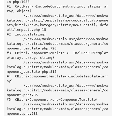
in.php:1038

#1: CAllMain->IncludeComponent(string, string, ar
ray, object)

	/var/www/moskvakatalo_usr/data/www/moskva
katalog.ru/bitrix/templates/moscowcatalog/compone
nts/bitrix/news/kategory/bitrix/news.detail/.defa
ult/template.php:15

#2: include(string)

	/var/www/moskvakatalo_usr/data/www/moskva
katalog.ru/bitrix/modules/main/classes/general/co
mponent_template.php:720

#3: CBitrixComponentTemplate->__IncludePHPTemplat
e(array, array, string)

	/var/www/moskvakatalo_usr/data/www/moskva
katalog.ru/bitrix/modules/main/classes/general/co
mponent_template.php:815

#4: CBitrixComponentTemplate->IncludeTemplate(arr
ay)

	/var/www/moskvakatalo_usr/data/www/moskva
katalog.ru/bitrix/modules/main/classes/general/co
mponent.php:735

#5: CBitrixComponent->showComponentTemplate()

	/var/www/moskvakatalo_usr/data/www/moskva
katalog.ru/bitrix/modules/main/classes/general/co
mponent.php:683
