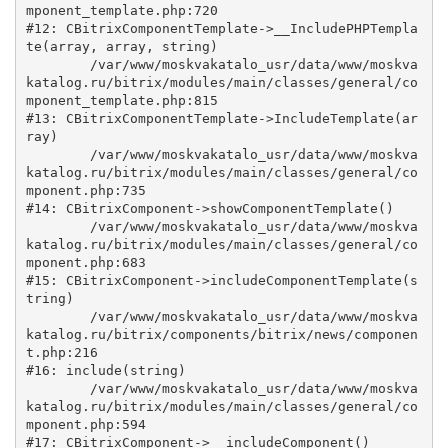
mponent_template.php:720

#12: CBitrixComponentTemplate->__IncludePHPTempla
te(array, array, string)

	/var/www/moskvakatalo_usr/data/www/moskva
katalog.ru/bitrix/modules/main/classes/general/co
mponent_template.php:815

#13: CBitrixComponentTemplate->IncludeTemplate(ar
ray)

	/var/www/moskvakatalo_usr/data/www/moskva
katalog.ru/bitrix/modules/main/classes/general/co
mponent.php:735

#14: CBitrixComponent->showComponentTemplate()

	/var/www/moskvakatalo_usr/data/www/moskva
katalog.ru/bitrix/modules/main/classes/general/co
mponent.php:683

#15: CBitrixComponent->includeComponentTemplate(s
tring)

	/var/www/moskvakatalo_usr/data/www/moskva
katalog.ru/bitrix/components/bitrix/news/componen
t.php:216

#16: include(string)

	/var/www/moskvakatalo_usr/data/www/moskva
katalog.ru/bitrix/modules/main/classes/general/co
mponent.php:594

#17: CBitrixComponent->__includeComponent()
