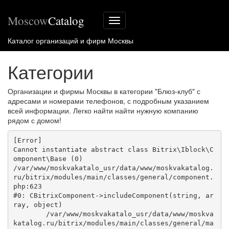
Moscow
Catalog
Меню
сайта
Каталог организаций и фирм Москвы
Категории
Организации и фирмы Москвы в категории "Блюз-клуб" с
адресами и номерами телефонов, с подробным указанием
всей информации. Легко найти найти нужную компанию
рядом с домом!
[Error] 

Cannot instantiate abstract class Bitrix\Iblock\C
omponent\Base (0)

/var/www/moskvakatalo_usr/data/www/moskvakatalog.
ru/bitrix/modules/main/classes/general/component.
php:623

#0: CBitrixComponent->includeComponent(string, ar
ray, object)

	/var/www/moskvakatalo_usr/data/www/moskva
katalog.ru/bitrix/modules/main/classes/general/ma