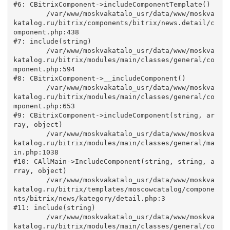
#6: CBitrixComponent->includeComponentTemplate()

	/var/www/moskvakatalo_usr/data/www/moskva
katalog.ru/bitrix/components/bitrix/news.detail/c
omponent.php:438

#7: include(string)

	/var/www/moskvakatalo_usr/data/www/moskva
katalog.ru/bitrix/modules/main/classes/general/co
mponent.php:594

#8: CBitrixComponent->__includeComponent()

	/var/www/moskvakatalo_usr/data/www/moskva
katalog.ru/bitrix/modules/main/classes/general/co
mponent.php:653

#9: CBitrixComponent->includeComponent(string, ar
ray, object)

	/var/www/moskvakatalo_usr/data/www/moskva
katalog.ru/bitrix/modules/main/classes/general/ma
in.php:1038

#10: CAllMain->IncludeComponent(string, string, a
rray, object)

	/var/www/moskvakatalo_usr/data/www/moskva
katalog.ru/bitrix/templates/moscowcatalog/compone
nts/bitrix/news/kategory/detail.php:3

#11: include(string)

	/var/www/moskvakatalo_usr/data/www/moskva
katalog.ru/bitrix/modules/main/classes/general/co