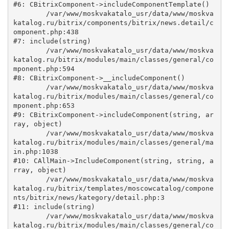
#6: CBitrixComponent->includeComponentTemplate()

	/var/www/moskvakatalo_usr/data/www/moskva
katalog.ru/bitrix/components/bitrix/news.detail/c
omponent.php:438

#7: include(string)

	/var/www/moskvakatalo_usr/data/www/moskva
katalog.ru/bitrix/modules/main/classes/general/co
mponent.php:594

#8: CBitrixComponent->__includeComponent()

	/var/www/moskvakatalo_usr/data/www/moskva
katalog.ru/bitrix/modules/main/classes/general/co
mponent.php:653

#9: CBitrixComponent->includeComponent(string, ar
ray, object)

	/var/www/moskvakatalo_usr/data/www/moskva
katalog.ru/bitrix/modules/main/classes/general/ma
in.php:1038

#10: CAllMain->IncludeComponent(string, string, a
rray, object)

	/var/www/moskvakatalo_usr/data/www/moskva
katalog.ru/bitrix/templates/moscowcatalog/compone
nts/bitrix/news/kategory/detail.php:3

#11: include(string)

	/var/www/moskvakatalo_usr/data/www/moskva
katalog.ru/bitrix/modules/main/classes/general/co