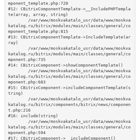
mponent_template.php:720

#12: CBitrixComponentTemplate->__IncludePHPTempla
te(array, array, string)

	/var/www/moskvakatalo_usr/data/www/moskva
katalog.ru/bitrix/modules/main/classes/general/co
mponent_template.php:815

#13: CBitrixComponentTemplate->IncludeTemplate(ar
ray)

	/var/www/moskvakatalo_usr/data/www/moskva
katalog.ru/bitrix/modules/main/classes/general/co
mponent.php:735

#14: CBitrixComponent->showComponentTemplate()

	/var/www/moskvakatalo_usr/data/www/moskva
katalog.ru/bitrix/modules/main/classes/general/co
mponent.php:683

#15: CBitrixComponent->includeComponentTemplate(s
tring)

	/var/www/moskvakatalo_usr/data/www/moskva
katalog.ru/bitrix/components/bitrix/news/componen
t.php:216

#16: include(string)

	/var/www/moskvakatalo_usr/data/www/moskva
katalog.ru/bitrix/modules/main/classes/general/co
mponent.php:594

#17: CBitrixComponent->__includeComponent()
