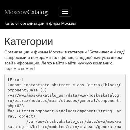
Moscow
Catalog
Меню
сайта
Каталог организаций и фирм Москвы
Категории
Организации и фирмы Москвы в категории "Ботанический сад"
с адресами и номерами телефонов, с подробным указанием
всей информации. Легко найти найти нужную компанию
рядом с домом!
[Error] 

Cannot instantiate abstract class Bitrix\Iblock\C
omponent\Base (0)

/var/www/moskvakatalo_usr/data/www/moskvakatalog.
ru/bitrix/modules/main/classes/general/component.
php:623

#0: CBitrixComponent->includeComponent(string, ar
ray, object)

	/var/www/moskvakatalo_usr/data/www/moskva
katalog.ru/bitrix/modules/main/classes/general/ma