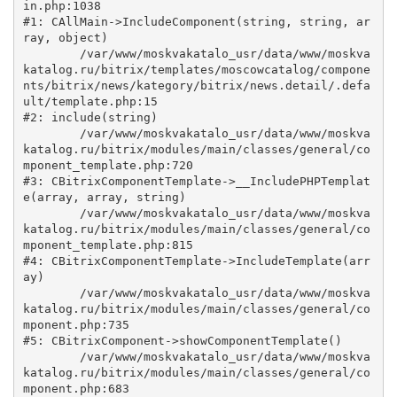
in.php:1038

#1: CAllMain->IncludeComponent(string, string, ar
ray, object)

	/var/www/moskvakatalo_usr/data/www/moskva
katalog.ru/bitrix/templates/moscowcatalog/compone
nts/bitrix/news/kategory/bitrix/news.detail/.defa
ult/template.php:15

#2: include(string)

	/var/www/moskvakatalo_usr/data/www/moskva
katalog.ru/bitrix/modules/main/classes/general/co
mponent_template.php:720

#3: CBitrixComponentTemplate->__IncludePHPTemplat
e(array, array, string)

	/var/www/moskvakatalo_usr/data/www/moskva
katalog.ru/bitrix/modules/main/classes/general/co
mponent_template.php:815

#4: CBitrixComponentTemplate->IncludeTemplate(arr
ay)

	/var/www/moskvakatalo_usr/data/www/moskva
katalog.ru/bitrix/modules/main/classes/general/co
mponent.php:735

#5: CBitrixComponent->showComponentTemplate()

	/var/www/moskvakatalo_usr/data/www/moskva
katalog.ru/bitrix/modules/main/classes/general/co
mponent.php:683
