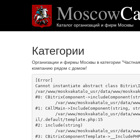
Moscow
Ca
Каталог организаций и фирм Москвы
Категории
Организации и фирмы Москвы в категории "Частна
компанию рядом с домом!
[Error] 

Cannot instantiate abstract class Bitrix\I
/var/www/moskvakatalo_usr/data/www/moskvak
#0: CBitrixComponent->includeComponent(str
	/var/www/moskvakatalo_usr/data/www/moskvakatalog.ru/bitrix/modules/main/classes/general/main.php:1038

#1: CAllMain->IncludeComponent(string, str
	/var/www/moskvakatalo_usr/data/www/moskvakatalog.ru/bitrix/templates/moscowcatalog/components/bitrix/news/kategory/bitrix/news.deta
il/.default/template.php:15

#2: include(string)

	/var/www/moskvakatalo_usr/data/www/moskvakatalog.ru/bitrix/modules/main/classes/general/component_template.php:720

#3: CBitrixComponentTemplate->__IncludePHP