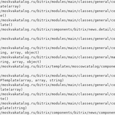
ate(array)

e()

late()



ing, array, object)

ring, array, object)

PTemplate(array, array, string)

late(array)

te()

plate(string)
