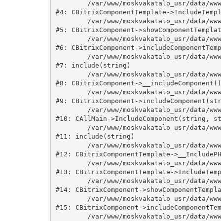
	/var/www/moskvakatalo_usr/data/www/moskvakatalog.ru/bitrix/modules/main/classes/general/component_template.php:815

#4: CBitrixComponentTemplate->IncludeTempl
	/var/www/moskvakatalo_usr/data/www/moskvakatalog.ru/bitrix/modules/main/classes/general/component.php:735

#5: CBitrixComponent->showComponentTemplat
	/var/www/moskvakatalo_usr/data/www/moskvakatalog.ru/bitrix/modules/main/classes/general/component.php:683

#6: CBitrixComponent->includeComponentTemp
	/var/www/moskvakatalo_usr/data/www/moskvakatalog.ru/bitrix/components/bitrix/news.detail/component.php:438

#7: include(string)

	/var/www/moskvakatalo_usr/data/www/moskvakatalog.ru/bitrix/modules/main/classes/general/component.php:594

#8: CBitrixComponent->__includeComponent()
	/var/www/moskvakatalo_usr/data/www/moskvakatalog.ru/bitrix/modules/main/classes/general/component.php:653

#9: CBitrixComponent->includeComponent(str
	/var/www/moskvakatalo_usr/data/www/moskvakatalog.ru/bitrix/modules/main/classes/general/main.php:1038

#10: CAllMain->IncludeComponent(string, st
	/var/www/moskvakatalo_usr/data/www/moskvakatalog.ru/bitrix/templates/moscowcatalog/components/bitrix/news/kategory/detail.php:3

#11: include(string)

	/var/www/moskvakatalo_usr/data/www/moskvakatalog.ru/bitrix/modules/main/classes/general/component_template.php:720

#12: CBitrixComponentTemplate->__IncludePH
	/var/www/moskvakatalo_usr/data/www/moskvakatalog.ru/bitrix/modules/main/classes/general/component_template.php:815

#13: CBitrixComponentTemplate->IncludeTemp
	/var/www/moskvakatalo_usr/data/www/moskvakatalog.ru/bitrix/modules/main/classes/general/component.php:735

#14: CBitrixComponent->showComponentTempla
	/var/www/moskvakatalo_usr/data/www/moskvakatalog.ru/bitrix/modules/main/classes/general/component.php:683

#15: CBitrixComponent->includeComponentTem
	/var/www/moskvakatalo_usr/data/www/moskvakatalog.ru/bitrix/components/bitrix/news/component.php:216
