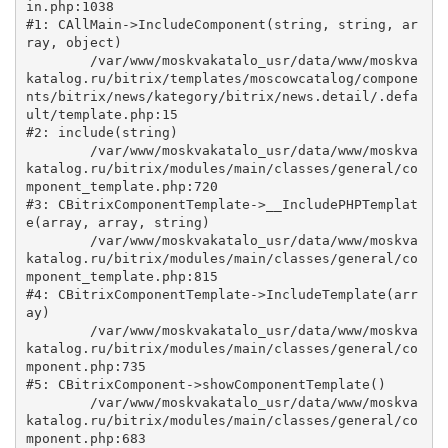
in.php:1038

#1: CAllMain->IncludeComponent(string, string, ar
ray, object)

	/var/www/moskvakatalo_usr/data/www/moskva
katalog.ru/bitrix/templates/moscowcatalog/compone
nts/bitrix/news/kategory/bitrix/news.detail/.defa
ult/template.php:15

#2: include(string)

	/var/www/moskvakatalo_usr/data/www/moskva
katalog.ru/bitrix/modules/main/classes/general/co
mponent_template.php:720

#3: CBitrixComponentTemplate->__IncludePHPTemplat
e(array, array, string)

	/var/www/moskvakatalo_usr/data/www/moskva
katalog.ru/bitrix/modules/main/classes/general/co
mponent_template.php:815

#4: CBitrixComponentTemplate->IncludeTemplate(arr
ay)

	/var/www/moskvakatalo_usr/data/www/moskva
katalog.ru/bitrix/modules/main/classes/general/co
mponent.php:735

#5: CBitrixComponent->showComponentTemplate()

	/var/www/moskvakatalo_usr/data/www/moskva
katalog.ru/bitrix/modules/main/classes/general/co
mponent.php:683
