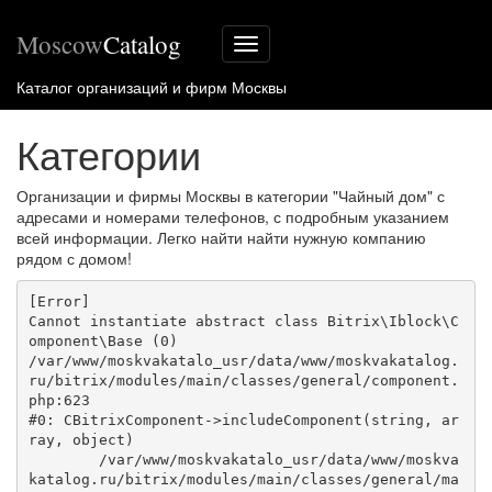
Moscow
Catalog
Меню
сайта
Каталог организаций и фирм Москвы
Категории
Организации и фирмы Москвы в категории "Чайный дом" с
адресами и номерами телефонов, с подробным указанием
всей информации. Легко найти найти нужную компанию
рядом с домом!
[Error] 

Cannot instantiate abstract class Bitrix\Iblock\C
omponent\Base (0)

/var/www/moskvakatalo_usr/data/www/moskvakatalog.
ru/bitrix/modules/main/classes/general/component.
php:623

#0: CBitrixComponent->includeComponent(string, ar
ray, object)

	/var/www/moskvakatalo_usr/data/www/moskva
katalog.ru/bitrix/modules/main/classes/general/ma