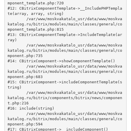
mponent_template.php:720

#12: CBitrixComponentTemplate->__IncludePHPTempla
te(array, array, string)

	/var/www/moskvakatalo_usr/data/www/moskva
katalog.ru/bitrix/modules/main/classes/general/co
mponent_template.php:815

#13: CBitrixComponentTemplate->IncludeTemplate(ar
ray)

	/var/www/moskvakatalo_usr/data/www/moskva
katalog.ru/bitrix/modules/main/classes/general/co
mponent.php:735

#14: CBitrixComponent->showComponentTemplate()

	/var/www/moskvakatalo_usr/data/www/moskva
katalog.ru/bitrix/modules/main/classes/general/co
mponent.php:683

#15: CBitrixComponent->includeComponentTemplate(s
tring)

	/var/www/moskvakatalo_usr/data/www/moskva
katalog.ru/bitrix/components/bitrix/news/componen
t.php:216

#16: include(string)

	/var/www/moskvakatalo_usr/data/www/moskva
katalog.ru/bitrix/modules/main/classes/general/co
mponent.php:594

#17: CBitrixComponent->__includeComponent()
