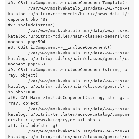
#6: CBitrixComponent->includeComponentTemplate()

	/var/www/moskvakatalo_usr/data/www/moskva
katalog.ru/bitrix/components/bitrix/news.detail/c
omponent.php:438

#7: include(string)

	/var/www/moskvakatalo_usr/data/www/moskva
katalog.ru/bitrix/modules/main/classes/general/co
mponent.php:594

#8: CBitrixComponent->__includeComponent()

	/var/www/moskvakatalo_usr/data/www/moskva
katalog.ru/bitrix/modules/main/classes/general/co
mponent.php:653

#9: CBitrixComponent->includeComponent(string, ar
ray, object)

	/var/www/moskvakatalo_usr/data/www/moskva
katalog.ru/bitrix/modules/main/classes/general/ma
in.php:1038

#10: CAllMain->IncludeComponent(string, string, a
rray, object)

	/var/www/moskvakatalo_usr/data/www/moskva
katalog.ru/bitrix/templates/moscowcatalog/compone
nts/bitrix/news/kategory/detail.php:3

#11: include(string)

	/var/www/moskvakatalo_usr/data/www/moskva
katalog.ru/bitrix/modules/main/classes/general/co