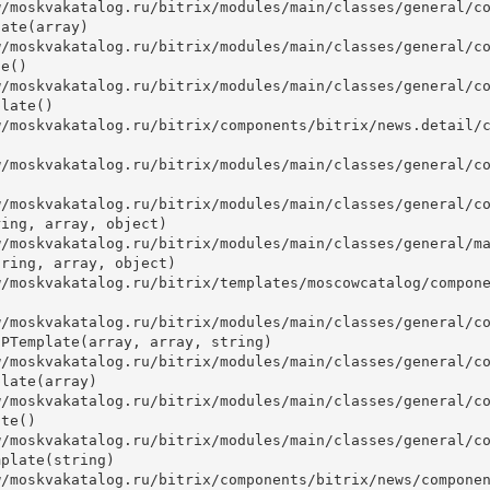
ate(array)

e()

late()



ing, array, object)

ring, array, object)

PTemplate(array, array, string)

late(array)

te()

plate(string)
