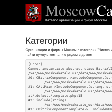
Moscow
Ca
Каталог организаций и фирм Москвы
Категории
Организации и фирмы Москвы в категории "Чистка 
найти нужную компанию рядом с домом!
[Error] 

Cannot instantiate abstract class Bitrix\I
/var/www/moskvakatalo_usr/data/www/moskvak
#0: CBitrixComponent->includeComponent(str
	/var/www/moskvakatalo_usr/data/www/moskvakatalog.ru/bitrix/modules/main/classes/general/main.php:1038

#1: CAllMain->IncludeComponent(string, str
	/var/www/moskvakatalo_usr/data/www/moskvakatalog.ru/bitrix/templates/moscowcatalog/components/bitrix/news/kategory/bitrix/news.deta
il/.default/template.php:15

#2: include(string)

	/var/www/moskvakatalo_usr/data/www/moskvakatalog.ru/bitrix/modules/main/classes/general/component_template.php:720

#3: CBitrixComponentTemplate->__IncludePHP