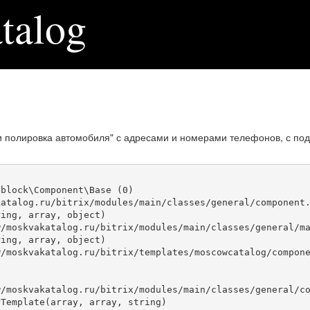
talog
и полировка автомобиля" с адресами и номерами телефонов, с по
block\Component\Base (0)

atalog.ru/bitrix/modules/main/classes/general/component.
ing, array, object)

ing, array, object)

Template(array, array, string)
