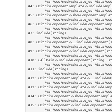
	/var/www/moskvakatalo_usr/data/www/moskvakatalog.ru/bitrix/modules/main/classes/general/component_template.php:815

#4: CBitrixComponentTemplate->IncludeTempl
	/var/www/moskvakatalo_usr/data/www/moskvakatalog.ru/bitrix/modules/main/classes/general/component.php:735

#5: CBitrixComponent->showComponentTemplat
	/var/www/moskvakatalo_usr/data/www/moskvakatalog.ru/bitrix/modules/main/classes/general/component.php:683

#6: CBitrixComponent->includeComponentTemp
	/var/www/moskvakatalo_usr/data/www/moskvakatalog.ru/bitrix/components/bitrix/news.detail/component.php:438

#7: include(string)

	/var/www/moskvakatalo_usr/data/www/moskvakatalog.ru/bitrix/modules/main/classes/general/component.php:594

#8: CBitrixComponent->__includeComponent()
	/var/www/moskvakatalo_usr/data/www/moskvakatalog.ru/bitrix/modules/main/classes/general/component.php:653

#9: CBitrixComponent->includeComponent(str
	/var/www/moskvakatalo_usr/data/www/moskvakatalog.ru/bitrix/modules/main/classes/general/main.php:1038

#10: CAllMain->IncludeComponent(string, st
	/var/www/moskvakatalo_usr/data/www/moskvakatalog.ru/bitrix/templates/moscowcatalog/components/bitrix/news/kategory/detail.php:3

#11: include(string)

	/var/www/moskvakatalo_usr/data/www/moskvakatalog.ru/bitrix/modules/main/classes/general/component_template.php:720

#12: CBitrixComponentTemplate->__IncludePH
	/var/www/moskvakatalo_usr/data/www/moskvakatalog.ru/bitrix/modules/main/classes/general/component_template.php:815

#13: CBitrixComponentTemplate->IncludeTemp
	/var/www/moskvakatalo_usr/data/www/moskvakatalog.ru/bitrix/modules/main/classes/general/component.php:735

#14: CBitrixComponent->showComponentTempla
	/var/www/moskvakatalo_usr/data/www/moskvakatalog.ru/bitrix/modules/main/classes/general/component.php:683

#15: CBitrixComponent->includeComponentTem
	/var/www/moskvakatalo_usr/data/www/moskvakatalog.ru/bitrix/components/bitrix/news/component.php:216
