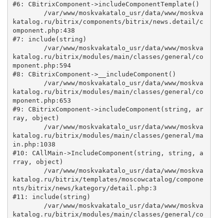
#6: CBitrixComponent->includeComponentTemplate()

	/var/www/moskvakatalo_usr/data/www/moskva
katalog.ru/bitrix/components/bitrix/news.detail/c
omponent.php:438

#7: include(string)

	/var/www/moskvakatalo_usr/data/www/moskva
katalog.ru/bitrix/modules/main/classes/general/co
mponent.php:594

#8: CBitrixComponent->__includeComponent()

	/var/www/moskvakatalo_usr/data/www/moskva
katalog.ru/bitrix/modules/main/classes/general/co
mponent.php:653

#9: CBitrixComponent->includeComponent(string, ar
ray, object)

	/var/www/moskvakatalo_usr/data/www/moskva
katalog.ru/bitrix/modules/main/classes/general/ma
in.php:1038

#10: CAllMain->IncludeComponent(string, string, a
rray, object)

	/var/www/moskvakatalo_usr/data/www/moskva
katalog.ru/bitrix/templates/moscowcatalog/compone
nts/bitrix/news/kategory/detail.php:3

#11: include(string)

	/var/www/moskvakatalo_usr/data/www/moskva
katalog.ru/bitrix/modules/main/classes/general/co