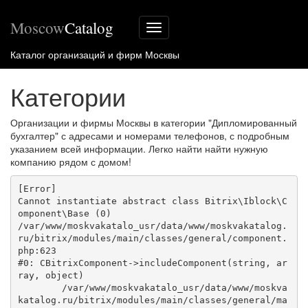
Moscow
Catalog
Меню
сайта
Каталог организаций и фирм Москвы
Категории
Организации и фирмы Москвы в категории "Дипломированный
бухгалтер" с адресами и номерами телефонов, с подробным
указанием всей информации. Легко найти найти нужную
компанию рядом с домом!
[Error] 

Cannot instantiate abstract class Bitrix\Iblock\C
omponent\Base (0)

/var/www/moskvakatalo_usr/data/www/moskvakatalog.
ru/bitrix/modules/main/classes/general/component.
php:623

#0: CBitrixComponent->includeComponent(string, ar
ray, object)

	/var/www/moskvakatalo_usr/data/www/moskva
katalog.ru/bitrix/modules/main/classes/general/ma