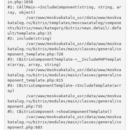
in.php:1038

#1: CAllMain->IncludeComponent(string, string, ar
ray, object)

	/var/www/moskvakatalo_usr/data/www/moskva
katalog.ru/bitrix/templates/moscowcatalog/compone
nts/bitrix/news/kategory/bitrix/news.detail/.defa
ult/template.php:15

#2: include(string)

	/var/www/moskvakatalo_usr/data/www/moskva
katalog.ru/bitrix/modules/main/classes/general/co
mponent_template.php:720

#3: CBitrixComponentTemplate->__IncludePHPTemplat
e(array, array, string)

	/var/www/moskvakatalo_usr/data/www/moskva
katalog.ru/bitrix/modules/main/classes/general/co
mponent_template.php:815

#4: CBitrixComponentTemplate->IncludeTemplate(arr
ay)

	/var/www/moskvakatalo_usr/data/www/moskva
katalog.ru/bitrix/modules/main/classes/general/co
mponent.php:735

#5: CBitrixComponent->showComponentTemplate()

	/var/www/moskvakatalo_usr/data/www/moskva
katalog.ru/bitrix/modules/main/classes/general/co
mponent.php:683
