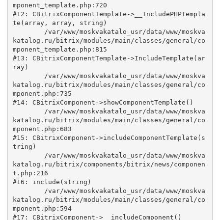
mponent_template.php:720

#12: CBitrixComponentTemplate->__IncludePHPTempla
te(array, array, string)

	/var/www/moskvakatalo_usr/data/www/moskva
katalog.ru/bitrix/modules/main/classes/general/co
mponent_template.php:815

#13: CBitrixComponentTemplate->IncludeTemplate(ar
ray)

	/var/www/moskvakatalo_usr/data/www/moskva
katalog.ru/bitrix/modules/main/classes/general/co
mponent.php:735

#14: CBitrixComponent->showComponentTemplate()

	/var/www/moskvakatalo_usr/data/www/moskva
katalog.ru/bitrix/modules/main/classes/general/co
mponent.php:683

#15: CBitrixComponent->includeComponentTemplate(s
tring)

	/var/www/moskvakatalo_usr/data/www/moskva
katalog.ru/bitrix/components/bitrix/news/componen
t.php:216

#16: include(string)

	/var/www/moskvakatalo_usr/data/www/moskva
katalog.ru/bitrix/modules/main/classes/general/co
mponent.php:594

#17: CBitrixComponent->__includeComponent()
