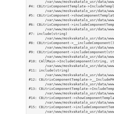
	/var/www/moskvakatalo_usr/data/www/moskvakatalog.ru/bitrix/modules/main/classes/general/component_template.php:815

#4: CBitrixComponentTemplate->IncludeTempl
	/var/www/moskvakatalo_usr/data/www/moskvakatalog.ru/bitrix/modules/main/classes/general/component.php:735

#5: CBitrixComponent->showComponentTemplat
	/var/www/moskvakatalo_usr/data/www/moskvakatalog.ru/bitrix/modules/main/classes/general/component.php:683

#6: CBitrixComponent->includeComponentTemp
	/var/www/moskvakatalo_usr/data/www/moskvakatalog.ru/bitrix/components/bitrix/news.detail/component.php:438

#7: include(string)

	/var/www/moskvakatalo_usr/data/www/moskvakatalog.ru/bitrix/modules/main/classes/general/component.php:594

#8: CBitrixComponent->__includeComponent()
	/var/www/moskvakatalo_usr/data/www/moskvakatalog.ru/bitrix/modules/main/classes/general/component.php:653

#9: CBitrixComponent->includeComponent(str
	/var/www/moskvakatalo_usr/data/www/moskvakatalog.ru/bitrix/modules/main/classes/general/main.php:1038

#10: CAllMain->IncludeComponent(string, st
	/var/www/moskvakatalo_usr/data/www/moskvakatalog.ru/bitrix/templates/moscowcatalog/components/bitrix/news/kategory/detail.php:3

#11: include(string)

	/var/www/moskvakatalo_usr/data/www/moskvakatalog.ru/bitrix/modules/main/classes/general/component_template.php:720

#12: CBitrixComponentTemplate->__IncludePH
	/var/www/moskvakatalo_usr/data/www/moskvakatalog.ru/bitrix/modules/main/classes/general/component_template.php:815

#13: CBitrixComponentTemplate->IncludeTemp
	/var/www/moskvakatalo_usr/data/www/moskvakatalog.ru/bitrix/modules/main/classes/general/component.php:735

#14: CBitrixComponent->showComponentTempla
	/var/www/moskvakatalo_usr/data/www/moskvakatalog.ru/bitrix/modules/main/classes/general/component.php:683

#15: CBitrixComponent->includeComponentTem
	/var/www/moskvakatalo_usr/data/www/moskvakatalog.ru/bitrix/components/bitrix/news/component.php:216
