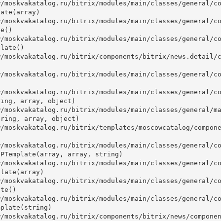
ate(array)

e()

late()



ing, array, object)

ring, array, object)

PTemplate(array, array, string)

late(array)

te()

plate(string)
