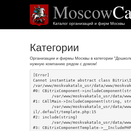
Moscow
Ca
Каталог организаций и фирм Москвы
Категории
Организации и фирмы Москвы в категории "Дошкол
нужную компанию рядом с домом!
[Error] 

Cannot instantiate abstract class Bitrix\I
/var/www/moskvakatalo_usr/data/www/moskvak
#0: CBitrixComponent->includeComponent(str
	/var/www/moskvakatalo_usr/data/www/moskvakatalog.ru/bitrix/modules/main/classes/general/main.php:1038

#1: CAllMain->IncludeComponent(string, str
	/var/www/moskvakatalo_usr/data/www/moskvakatalog.ru/bitrix/templates/moscowcatalog/components/bitrix/news/kategory/bitrix/news.deta
il/.default/template.php:15

#2: include(string)

	/var/www/moskvakatalo_usr/data/www/moskvakatalog.ru/bitrix/modules/main/classes/general/component_template.php:720

#3: CBitrixComponentTemplate->__IncludePHP