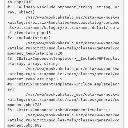
in.php:1038

#1: CAllMain->IncludeComponent(string, string, ar
ray, object)

	/var/www/moskvakatalo_usr/data/www/moskva
katalog.ru/bitrix/templates/moscowcatalog/compone
nts/bitrix/news/kategory/bitrix/news.detail/.defa
ult/template.php:15

#2: include(string)

	/var/www/moskvakatalo_usr/data/www/moskva
katalog.ru/bitrix/modules/main/classes/general/co
mponent_template.php:720

#3: CBitrixComponentTemplate->__IncludePHPTemplat
e(array, array, string)

	/var/www/moskvakatalo_usr/data/www/moskva
katalog.ru/bitrix/modules/main/classes/general/co
mponent_template.php:815

#4: CBitrixComponentTemplate->IncludeTemplate(arr
ay)

	/var/www/moskvakatalo_usr/data/www/moskva
katalog.ru/bitrix/modules/main/classes/general/co
mponent.php:735

#5: CBitrixComponent->showComponentTemplate()

	/var/www/moskvakatalo_usr/data/www/moskva
katalog.ru/bitrix/modules/main/classes/general/co
mponent.php:683
