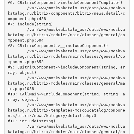
#6: CBitrixComponent->includeComponentTemplate()

	/var/www/moskvakatalo_usr/data/www/moskva
katalog.ru/bitrix/components/bitrix/news.detail/c
omponent.php:438

#7: include(string)

	/var/www/moskvakatalo_usr/data/www/moskva
katalog.ru/bitrix/modules/main/classes/general/co
mponent.php:594

#8: CBitrixComponent->__includeComponent()

	/var/www/moskvakatalo_usr/data/www/moskva
katalog.ru/bitrix/modules/main/classes/general/co
mponent.php:653

#9: CBitrixComponent->includeComponent(string, ar
ray, object)

	/var/www/moskvakatalo_usr/data/www/moskva
katalog.ru/bitrix/modules/main/classes/general/ma
in.php:1038

#10: CAllMain->IncludeComponent(string, string, a
rray, object)

	/var/www/moskvakatalo_usr/data/www/moskva
katalog.ru/bitrix/templates/moscowcatalog/compone
nts/bitrix/news/kategory/detail.php:3

#11: include(string)

	/var/www/moskvakatalo_usr/data/www/moskva
katalog.ru/bitrix/modules/main/classes/general/co