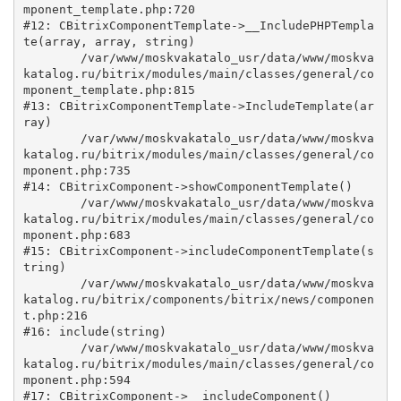
mponent_template.php:720

#12: CBitrixComponentTemplate->__IncludePHPTempla
te(array, array, string)

	/var/www/moskvakatalo_usr/data/www/moskva
katalog.ru/bitrix/modules/main/classes/general/co
mponent_template.php:815

#13: CBitrixComponentTemplate->IncludeTemplate(ar
ray)

	/var/www/moskvakatalo_usr/data/www/moskva
katalog.ru/bitrix/modules/main/classes/general/co
mponent.php:735

#14: CBitrixComponent->showComponentTemplate()

	/var/www/moskvakatalo_usr/data/www/moskva
katalog.ru/bitrix/modules/main/classes/general/co
mponent.php:683

#15: CBitrixComponent->includeComponentTemplate(s
tring)

	/var/www/moskvakatalo_usr/data/www/moskva
katalog.ru/bitrix/components/bitrix/news/componen
t.php:216

#16: include(string)

	/var/www/moskvakatalo_usr/data/www/moskva
katalog.ru/bitrix/modules/main/classes/general/co
mponent.php:594

#17: CBitrixComponent->__includeComponent()
