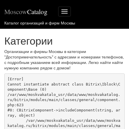
Moscow
Catalog
Меню
сайта
Каталог организаций и фирм Москвы
Категории
Организации и фирмы Москвы в категории
"Достопримечательность" с адресами и номерами телефонов,
с подробным указанием всей информации. Легко найти найти
нужную компанию рядом с домом!
[Error] 

Cannot instantiate abstract class Bitrix\Iblock\C
omponent\Base (0)

/var/www/moskvakatalo_usr/data/www/moskvakatalog.
ru/bitrix/modules/main/classes/general/component.
php:623

#0: CBitrixComponent->includeComponent(string, ar
ray, object)

	/var/www/moskvakatalo_usr/data/www/moskva
katalog.ru/bitrix/modules/main/classes/general/ma