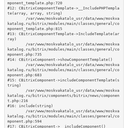
mponent_template.php:720

#12: CBitrixComponentTemplate->__IncludePHPTempla
te(array, array, string)

	/var/www/moskvakatalo_usr/data/www/moskva
katalog.ru/bitrix/modules/main/classes/general/co
mponent_template.php:815

#13: CBitrixComponentTemplate->IncludeTemplate(ar
ray)

	/var/www/moskvakatalo_usr/data/www/moskva
katalog.ru/bitrix/modules/main/classes/general/co
mponent.php:735

#14: CBitrixComponent->showComponentTemplate()

	/var/www/moskvakatalo_usr/data/www/moskva
katalog.ru/bitrix/modules/main/classes/general/co
mponent.php:683

#15: CBitrixComponent->includeComponentTemplate(s
tring)

	/var/www/moskvakatalo_usr/data/www/moskva
katalog.ru/bitrix/components/bitrix/news/componen
t.php:216

#16: include(string)

	/var/www/moskvakatalo_usr/data/www/moskva
katalog.ru/bitrix/modules/main/classes/general/co
mponent.php:594

#17: CBitrixComponent->__includeComponent()
