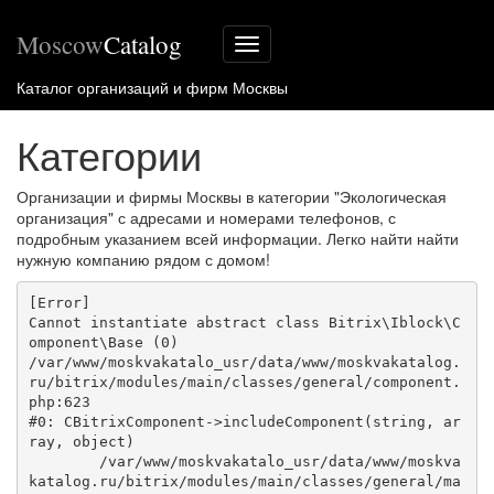
Moscow
Catalog
Меню
сайта
Каталог организаций и фирм Москвы
Категории
Организации и фирмы Москвы в категории "Экологическая
организация" с адресами и номерами телефонов, с
подробным указанием всей информации. Легко найти найти
нужную компанию рядом с домом!
[Error] 

Cannot instantiate abstract class Bitrix\Iblock\C
omponent\Base (0)

/var/www/moskvakatalo_usr/data/www/moskvakatalog.
ru/bitrix/modules/main/classes/general/component.
php:623

#0: CBitrixComponent->includeComponent(string, ar
ray, object)

	/var/www/moskvakatalo_usr/data/www/moskva
katalog.ru/bitrix/modules/main/classes/general/ma