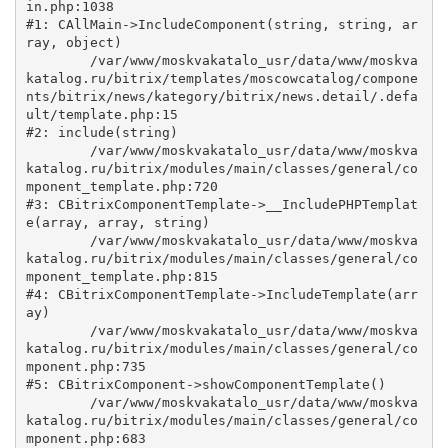
in.php:1038

#1: CAllMain->IncludeComponent(string, string, ar
ray, object)

	/var/www/moskvakatalo_usr/data/www/moskva
katalog.ru/bitrix/templates/moscowcatalog/compone
nts/bitrix/news/kategory/bitrix/news.detail/.defa
ult/template.php:15

#2: include(string)

	/var/www/moskvakatalo_usr/data/www/moskva
katalog.ru/bitrix/modules/main/classes/general/co
mponent_template.php:720

#3: CBitrixComponentTemplate->__IncludePHPTemplat
e(array, array, string)

	/var/www/moskvakatalo_usr/data/www/moskva
katalog.ru/bitrix/modules/main/classes/general/co
mponent_template.php:815

#4: CBitrixComponentTemplate->IncludeTemplate(arr
ay)

	/var/www/moskvakatalo_usr/data/www/moskva
katalog.ru/bitrix/modules/main/classes/general/co
mponent.php:735

#5: CBitrixComponent->showComponentTemplate()

	/var/www/moskvakatalo_usr/data/www/moskva
katalog.ru/bitrix/modules/main/classes/general/co
mponent.php:683
