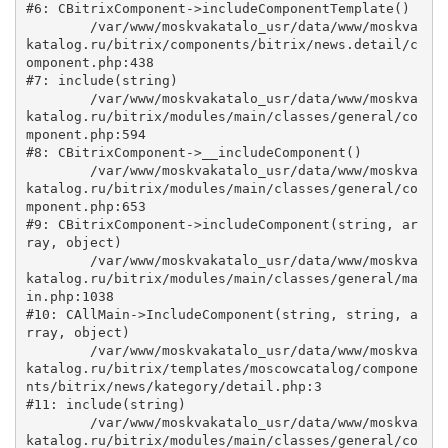
#6: CBitrixComponent->includeComponentTemplate()

	/var/www/moskvakatalo_usr/data/www/moskva
katalog.ru/bitrix/components/bitrix/news.detail/c
omponent.php:438

#7: include(string)

	/var/www/moskvakatalo_usr/data/www/moskva
katalog.ru/bitrix/modules/main/classes/general/co
mponent.php:594

#8: CBitrixComponent->__includeComponent()

	/var/www/moskvakatalo_usr/data/www/moskva
katalog.ru/bitrix/modules/main/classes/general/co
mponent.php:653

#9: CBitrixComponent->includeComponent(string, ar
ray, object)

	/var/www/moskvakatalo_usr/data/www/moskva
katalog.ru/bitrix/modules/main/classes/general/ma
in.php:1038

#10: CAllMain->IncludeComponent(string, string, a
rray, object)

	/var/www/moskvakatalo_usr/data/www/moskva
katalog.ru/bitrix/templates/moscowcatalog/compone
nts/bitrix/news/kategory/detail.php:3

#11: include(string)

	/var/www/moskvakatalo_usr/data/www/moskva
katalog.ru/bitrix/modules/main/classes/general/co