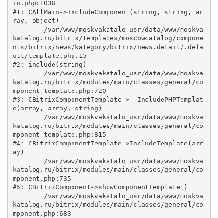
in.php:1038

#1: CAllMain->IncludeComponent(string, string, ar
ray, object)

	/var/www/moskvakatalo_usr/data/www/moskva
katalog.ru/bitrix/templates/moscowcatalog/compone
nts/bitrix/news/kategory/bitrix/news.detail/.defa
ult/template.php:15

#2: include(string)

	/var/www/moskvakatalo_usr/data/www/moskva
katalog.ru/bitrix/modules/main/classes/general/co
mponent_template.php:720

#3: CBitrixComponentTemplate->__IncludePHPTemplat
e(array, array, string)

	/var/www/moskvakatalo_usr/data/www/moskva
katalog.ru/bitrix/modules/main/classes/general/co
mponent_template.php:815

#4: CBitrixComponentTemplate->IncludeTemplate(arr
ay)

	/var/www/moskvakatalo_usr/data/www/moskva
katalog.ru/bitrix/modules/main/classes/general/co
mponent.php:735

#5: CBitrixComponent->showComponentTemplate()

	/var/www/moskvakatalo_usr/data/www/moskva
katalog.ru/bitrix/modules/main/classes/general/co
mponent.php:683
