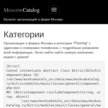
Moscow
Catalog
Меню
сайта
Каталог организаций и фирм Москвы
Категории
Организации и фирмы Москвы в категории "Flooring" с
адресами и номерами телефонов, с подробным указанием
всей информации. Легко найти найти нужную компанию
рядом с домом!
[Error] 

Cannot instantiate abstract class Bitrix\Iblock\C
omponent\Base (0)

/var/www/moskvakatalo_usr/data/www/moskvakatalog.
ru/bitrix/modules/main/classes/general/component.
php:623

#0: CBitrixComponent->includeComponent(string, ar
ray, object)

	/var/www/moskvakatalo_usr/data/www/moskva
katalog.ru/bitrix/modules/main/classes/general/ma