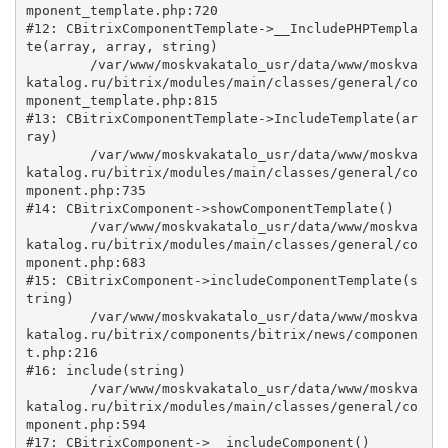
mponent_template.php:720

#12: CBitrixComponentTemplate->__IncludePHPTempla
te(array, array, string)

	/var/www/moskvakatalo_usr/data/www/moskva
katalog.ru/bitrix/modules/main/classes/general/co
mponent_template.php:815

#13: CBitrixComponentTemplate->IncludeTemplate(ar
ray)

	/var/www/moskvakatalo_usr/data/www/moskva
katalog.ru/bitrix/modules/main/classes/general/co
mponent.php:735

#14: CBitrixComponent->showComponentTemplate()

	/var/www/moskvakatalo_usr/data/www/moskva
katalog.ru/bitrix/modules/main/classes/general/co
mponent.php:683

#15: CBitrixComponent->includeComponentTemplate(s
tring)

	/var/www/moskvakatalo_usr/data/www/moskva
katalog.ru/bitrix/components/bitrix/news/componen
t.php:216

#16: include(string)

	/var/www/moskvakatalo_usr/data/www/moskva
katalog.ru/bitrix/modules/main/classes/general/co
mponent.php:594

#17: CBitrixComponent->__includeComponent()
