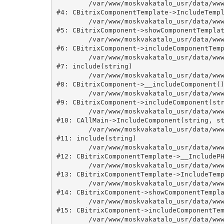
	/var/www/moskvakatalo_usr/data/www/moskvakatalog.ru/bitrix/modules/main/classes/general/component_template.php:815

#4: CBitrixComponentTemplate->IncludeTempl
	/var/www/moskvakatalo_usr/data/www/moskvakatalog.ru/bitrix/modules/main/classes/general/component.php:735

#5: CBitrixComponent->showComponentTemplat
	/var/www/moskvakatalo_usr/data/www/moskvakatalog.ru/bitrix/modules/main/classes/general/component.php:683

#6: CBitrixComponent->includeComponentTemp
	/var/www/moskvakatalo_usr/data/www/moskvakatalog.ru/bitrix/components/bitrix/news.detail/component.php:438

#7: include(string)

	/var/www/moskvakatalo_usr/data/www/moskvakatalog.ru/bitrix/modules/main/classes/general/component.php:594

#8: CBitrixComponent->__includeComponent()
	/var/www/moskvakatalo_usr/data/www/moskvakatalog.ru/bitrix/modules/main/classes/general/component.php:653

#9: CBitrixComponent->includeComponent(str
	/var/www/moskvakatalo_usr/data/www/moskvakatalog.ru/bitrix/modules/main/classes/general/main.php:1038

#10: CAllMain->IncludeComponent(string, st
	/var/www/moskvakatalo_usr/data/www/moskvakatalog.ru/bitrix/templates/moscowcatalog/components/bitrix/news/kategory/detail.php:3

#11: include(string)

	/var/www/moskvakatalo_usr/data/www/moskvakatalog.ru/bitrix/modules/main/classes/general/component_template.php:720

#12: CBitrixComponentTemplate->__IncludePH
	/var/www/moskvakatalo_usr/data/www/moskvakatalog.ru/bitrix/modules/main/classes/general/component_template.php:815

#13: CBitrixComponentTemplate->IncludeTemp
	/var/www/moskvakatalo_usr/data/www/moskvakatalog.ru/bitrix/modules/main/classes/general/component.php:735

#14: CBitrixComponent->showComponentTempla
	/var/www/moskvakatalo_usr/data/www/moskvakatalog.ru/bitrix/modules/main/classes/general/component.php:683

#15: CBitrixComponent->includeComponentTem
	/var/www/moskvakatalo_usr/data/www/moskvakatalog.ru/bitrix/components/bitrix/news/component.php:216
