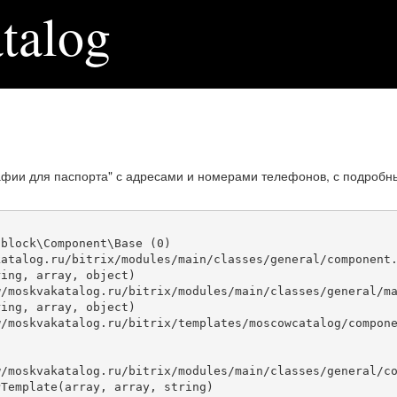
talog
афии для паспорта" с адресами и номерами телефонов, с подробн
block\Component\Base (0)

atalog.ru/bitrix/modules/main/classes/general/component.
ing, array, object)

ing, array, object)

Template(array, array, string)
