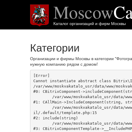
Moscow
Ca
Каталог организаций и фирм Москвы
Категории
Организации и фирмы Москвы в категории "Фотогр
нужную компанию рядом с домом!
[Error] 

Cannot instantiate abstract class Bitrix\I
/var/www/moskvakatalo_usr/data/www/moskvak
#0: CBitrixComponent->includeComponent(str
	/var/www/moskvakatalo_usr/data/www/moskvakatalog.ru/bitrix/modules/main/classes/general/main.php:1038

#1: CAllMain->IncludeComponent(string, str
	/var/www/moskvakatalo_usr/data/www/moskvakatalog.ru/bitrix/templates/moscowcatalog/components/bitrix/news/kategory/bitrix/news.deta
il/.default/template.php:15

#2: include(string)

	/var/www/moskvakatalo_usr/data/www/moskvakatalog.ru/bitrix/modules/main/classes/general/component_template.php:720

#3: CBitrixComponentTemplate->__IncludePHP