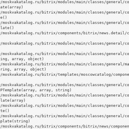
ate(array)

e()

late()



ing, array, object)

ring, array, object)

PTemplate(array, array, string)

late(array)

te()

plate(string)
