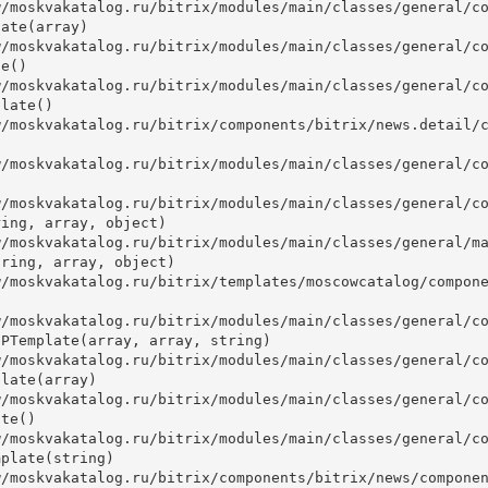
ate(array)

e()

late()



ing, array, object)

ring, array, object)

PTemplate(array, array, string)

late(array)

te()

plate(string)
