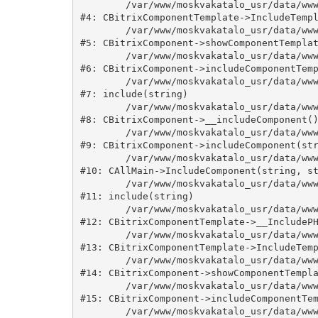
	/var/www/moskvakatalo_usr/data/www/moskvakatalog.ru/bitrix/modules/main/classes/general/component_template.php:815

#4: CBitrixComponentTemplate->IncludeTempl
	/var/www/moskvakatalo_usr/data/www/moskvakatalog.ru/bitrix/modules/main/classes/general/component.php:735

#5: CBitrixComponent->showComponentTemplat
	/var/www/moskvakatalo_usr/data/www/moskvakatalog.ru/bitrix/modules/main/classes/general/component.php:683

#6: CBitrixComponent->includeComponentTemp
	/var/www/moskvakatalo_usr/data/www/moskvakatalog.ru/bitrix/components/bitrix/news.detail/component.php:438

#7: include(string)

	/var/www/moskvakatalo_usr/data/www/moskvakatalog.ru/bitrix/modules/main/classes/general/component.php:594

#8: CBitrixComponent->__includeComponent()
	/var/www/moskvakatalo_usr/data/www/moskvakatalog.ru/bitrix/modules/main/classes/general/component.php:653

#9: CBitrixComponent->includeComponent(str
	/var/www/moskvakatalo_usr/data/www/moskvakatalog.ru/bitrix/modules/main/classes/general/main.php:1038

#10: CAllMain->IncludeComponent(string, st
	/var/www/moskvakatalo_usr/data/www/moskvakatalog.ru/bitrix/templates/moscowcatalog/components/bitrix/news/kategory/detail.php:3

#11: include(string)

	/var/www/moskvakatalo_usr/data/www/moskvakatalog.ru/bitrix/modules/main/classes/general/component_template.php:720

#12: CBitrixComponentTemplate->__IncludePH
	/var/www/moskvakatalo_usr/data/www/moskvakatalog.ru/bitrix/modules/main/classes/general/component_template.php:815

#13: CBitrixComponentTemplate->IncludeTemp
	/var/www/moskvakatalo_usr/data/www/moskvakatalog.ru/bitrix/modules/main/classes/general/component.php:735

#14: CBitrixComponent->showComponentTempla
	/var/www/moskvakatalo_usr/data/www/moskvakatalog.ru/bitrix/modules/main/classes/general/component.php:683

#15: CBitrixComponent->includeComponentTem
	/var/www/moskvakatalo_usr/data/www/moskvakatalog.ru/bitrix/components/bitrix/news/component.php:216
