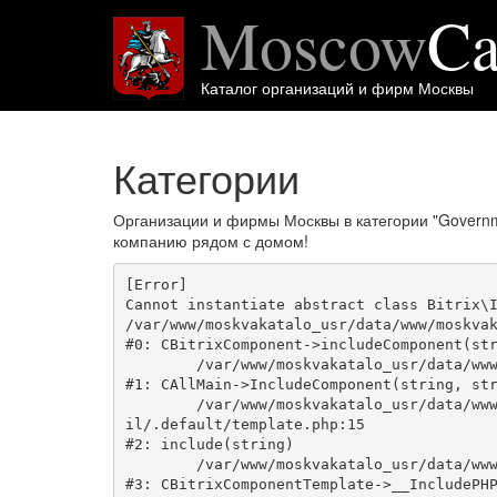
Moscow
Ca
Каталог организаций и фирм Москвы
Категории
Организации и фирмы Москвы в категории "Govern
компанию рядом с домом!
[Error] 

Cannot instantiate abstract class Bitrix\I
/var/www/moskvakatalo_usr/data/www/moskvak
#0: CBitrixComponent->includeComponent(str
	/var/www/moskvakatalo_usr/data/www/moskvakatalog.ru/bitrix/modules/main/classes/general/main.php:1038

#1: CAllMain->IncludeComponent(string, str
	/var/www/moskvakatalo_usr/data/www/moskvakatalog.ru/bitrix/templates/moscowcatalog/components/bitrix/news/kategory/bitrix/news.deta
il/.default/template.php:15

#2: include(string)

	/var/www/moskvakatalo_usr/data/www/moskvakatalog.ru/bitrix/modules/main/classes/general/component_template.php:720

#3: CBitrixComponentTemplate->__IncludePHP