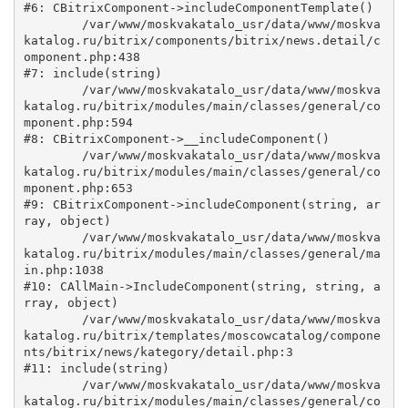
#6: CBitrixComponent->includeComponentTemplate()

	/var/www/moskvakatalo_usr/data/www/moskva
katalog.ru/bitrix/components/bitrix/news.detail/c
omponent.php:438

#7: include(string)

	/var/www/moskvakatalo_usr/data/www/moskva
katalog.ru/bitrix/modules/main/classes/general/co
mponent.php:594

#8: CBitrixComponent->__includeComponent()

	/var/www/moskvakatalo_usr/data/www/moskva
katalog.ru/bitrix/modules/main/classes/general/co
mponent.php:653

#9: CBitrixComponent->includeComponent(string, ar
ray, object)

	/var/www/moskvakatalo_usr/data/www/moskva
katalog.ru/bitrix/modules/main/classes/general/ma
in.php:1038

#10: CAllMain->IncludeComponent(string, string, a
rray, object)

	/var/www/moskvakatalo_usr/data/www/moskva
katalog.ru/bitrix/templates/moscowcatalog/compone
nts/bitrix/news/kategory/detail.php:3

#11: include(string)

	/var/www/moskvakatalo_usr/data/www/moskva
katalog.ru/bitrix/modules/main/classes/general/co