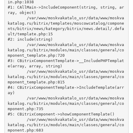
in.php:1038

#1: CAllMain->IncludeComponent(string, string, ar
ray, object)

	/var/www/moskvakatalo_usr/data/www/moskva
katalog.ru/bitrix/templates/moscowcatalog/compone
nts/bitrix/news/kategory/bitrix/news.detail/.defa
ult/template.php:15

#2: include(string)

	/var/www/moskvakatalo_usr/data/www/moskva
katalog.ru/bitrix/modules/main/classes/general/co
mponent_template.php:720

#3: CBitrixComponentTemplate->__IncludePHPTemplat
e(array, array, string)

	/var/www/moskvakatalo_usr/data/www/moskva
katalog.ru/bitrix/modules/main/classes/general/co
mponent_template.php:815

#4: CBitrixComponentTemplate->IncludeTemplate(arr
ay)

	/var/www/moskvakatalo_usr/data/www/moskva
katalog.ru/bitrix/modules/main/classes/general/co
mponent.php:735

#5: CBitrixComponent->showComponentTemplate()

	/var/www/moskvakatalo_usr/data/www/moskva
katalog.ru/bitrix/modules/main/classes/general/co
mponent.php:683
