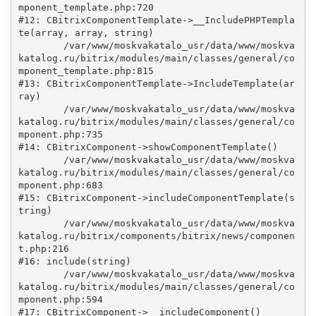
mponent_template.php:720

#12: CBitrixComponentTemplate->__IncludePHPTempla
te(array, array, string)

	/var/www/moskvakatalo_usr/data/www/moskva
katalog.ru/bitrix/modules/main/classes/general/co
mponent_template.php:815

#13: CBitrixComponentTemplate->IncludeTemplate(ar
ray)

	/var/www/moskvakatalo_usr/data/www/moskva
katalog.ru/bitrix/modules/main/classes/general/co
mponent.php:735

#14: CBitrixComponent->showComponentTemplate()

	/var/www/moskvakatalo_usr/data/www/moskva
katalog.ru/bitrix/modules/main/classes/general/co
mponent.php:683

#15: CBitrixComponent->includeComponentTemplate(s
tring)

	/var/www/moskvakatalo_usr/data/www/moskva
katalog.ru/bitrix/components/bitrix/news/componen
t.php:216

#16: include(string)

	/var/www/moskvakatalo_usr/data/www/moskva
katalog.ru/bitrix/modules/main/classes/general/co
mponent.php:594

#17: CBitrixComponent->__includeComponent()
