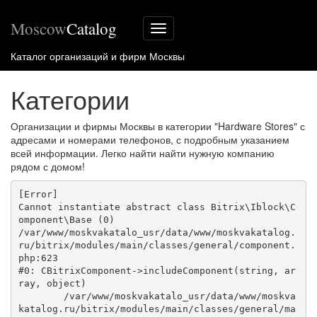
Moscow
Catalog
Меню
сайта
Каталог организаций и фирм Москвы
Категории
Организации и фирмы Москвы в категории "Hardware Stores" с
адресами и номерами телефонов, с подробным указанием
всей информации. Легко найти найти нужную компанию
рядом с домом!
[Error] 

Cannot instantiate abstract class Bitrix\Iblock\C
omponent\Base (0)

/var/www/moskvakatalo_usr/data/www/moskvakatalog.
ru/bitrix/modules/main/classes/general/component.
php:623

#0: CBitrixComponent->includeComponent(string, ar
ray, object)

	/var/www/moskvakatalo_usr/data/www/moskva
katalog.ru/bitrix/modules/main/classes/general/ma