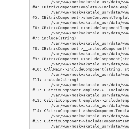
	/var/www/moskvakatalo_usr/data/www/moskvakatalog.ru/bitrix/modules/main/classes/general/component_template.php:815

#4: CBitrixComponentTemplate->IncludeTempl
	/var/www/moskvakatalo_usr/data/www/moskvakatalog.ru/bitrix/modules/main/classes/general/component.php:735

#5: CBitrixComponent->showComponentTemplat
	/var/www/moskvakatalo_usr/data/www/moskvakatalog.ru/bitrix/modules/main/classes/general/component.php:683

#6: CBitrixComponent->includeComponentTemp
	/var/www/moskvakatalo_usr/data/www/moskvakatalog.ru/bitrix/components/bitrix/news.detail/component.php:438

#7: include(string)

	/var/www/moskvakatalo_usr/data/www/moskvakatalog.ru/bitrix/modules/main/classes/general/component.php:594

#8: CBitrixComponent->__includeComponent()
	/var/www/moskvakatalo_usr/data/www/moskvakatalog.ru/bitrix/modules/main/classes/general/component.php:653

#9: CBitrixComponent->includeComponent(str
	/var/www/moskvakatalo_usr/data/www/moskvakatalog.ru/bitrix/modules/main/classes/general/main.php:1038

#10: CAllMain->IncludeComponent(string, st
	/var/www/moskvakatalo_usr/data/www/moskvakatalog.ru/bitrix/templates/moscowcatalog/components/bitrix/news/kategory/detail.php:3

#11: include(string)

	/var/www/moskvakatalo_usr/data/www/moskvakatalog.ru/bitrix/modules/main/classes/general/component_template.php:720

#12: CBitrixComponentTemplate->__IncludePH
	/var/www/moskvakatalo_usr/data/www/moskvakatalog.ru/bitrix/modules/main/classes/general/component_template.php:815

#13: CBitrixComponentTemplate->IncludeTemp
	/var/www/moskvakatalo_usr/data/www/moskvakatalog.ru/bitrix/modules/main/classes/general/component.php:735

#14: CBitrixComponent->showComponentTempla
	/var/www/moskvakatalo_usr/data/www/moskvakatalog.ru/bitrix/modules/main/classes/general/component.php:683

#15: CBitrixComponent->includeComponentTem
	/var/www/moskvakatalo_usr/data/www/moskvakatalog.ru/bitrix/components/bitrix/news/component.php:216
