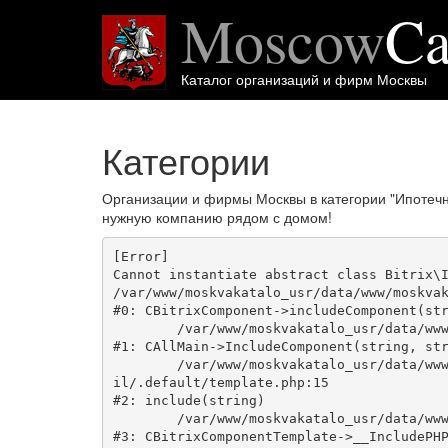
Moscow
Ca
Каталог организаций и фирм Москвы
Категории
Организации и фирмы Москвы в категории "Ипотеч
нужную компанию рядом с домом!
[Error] 

Cannot instantiate abstract class Bitrix\I
/var/www/moskvakatalo_usr/data/www/moskvak
#0: CBitrixComponent->includeComponent(str
	/var/www/moskvakatalo_usr/data/www/moskvakatalog.ru/bitrix/modules/main/classes/general/main.php:1038

#1: CAllMain->IncludeComponent(string, str
	/var/www/moskvakatalo_usr/data/www/moskvakatalog.ru/bitrix/templates/moscowcatalog/components/bitrix/news/kategory/bitrix/news.deta
il/.default/template.php:15

#2: include(string)

	/var/www/moskvakatalo_usr/data/www/moskvakatalog.ru/bitrix/modules/main/classes/general/component_template.php:720

#3: CBitrixComponentTemplate->__IncludePHP