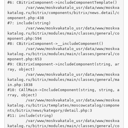
#6: CBitrixComponent->includeComponentTemplate()

	/var/www/moskvakatalo_usr/data/www/moskva
katalog.ru/bitrix/components/bitrix/news.detail/c
omponent.php:438

#7: include(string)

	/var/www/moskvakatalo_usr/data/www/moskva
katalog.ru/bitrix/modules/main/classes/general/co
mponent.php:594

#8: CBitrixComponent->__includeComponent()

	/var/www/moskvakatalo_usr/data/www/moskva
katalog.ru/bitrix/modules/main/classes/general/co
mponent.php:653

#9: CBitrixComponent->includeComponent(string, ar
ray, object)

	/var/www/moskvakatalo_usr/data/www/moskva
katalog.ru/bitrix/modules/main/classes/general/ma
in.php:1038

#10: CAllMain->IncludeComponent(string, string, a
rray, object)

	/var/www/moskvakatalo_usr/data/www/moskva
katalog.ru/bitrix/templates/moscowcatalog/compone
nts/bitrix/news/kategory/detail.php:3

#11: include(string)

	/var/www/moskvakatalo_usr/data/www/moskva
katalog.ru/bitrix/modules/main/classes/general/co