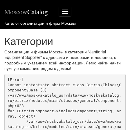
Moscow
Catalog
Меню
сайта
Каталог организаций и фирм Москвы
Категории
Организации и фирмы Москвы в категории "Janitorial
Equipment Supplier" с адресами и номерами телефонов, с
подробным указанием всей информации. Легко найти найти
нужную компанию рядом с домом!
[Error] 

Cannot instantiate abstract class Bitrix\Iblock\C
omponent\Base (0)

/var/www/moskvakatalo_usr/data/www/moskvakatalog.
ru/bitrix/modules/main/classes/general/component.
php:623

#0: CBitrixComponent->includeComponent(string, ar
ray, object)

	/var/www/moskvakatalo_usr/data/www/moskva
katalog.ru/bitrix/modules/main/classes/general/ma