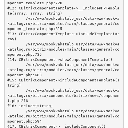
mponent_template.php:720

#12: CBitrixComponentTemplate->__IncludePHPTempla
te(array, array, string)

	/var/www/moskvakatalo_usr/data/www/moskva
katalog.ru/bitrix/modules/main/classes/general/co
mponent_template.php:815

#13: CBitrixComponentTemplate->IncludeTemplate(ar
ray)

	/var/www/moskvakatalo_usr/data/www/moskva
katalog.ru/bitrix/modules/main/classes/general/co
mponent.php:735

#14: CBitrixComponent->showComponentTemplate()

	/var/www/moskvakatalo_usr/data/www/moskva
katalog.ru/bitrix/modules/main/classes/general/co
mponent.php:683

#15: CBitrixComponent->includeComponentTemplate(s
tring)

	/var/www/moskvakatalo_usr/data/www/moskva
katalog.ru/bitrix/components/bitrix/news/componen
t.php:216

#16: include(string)

	/var/www/moskvakatalo_usr/data/www/moskva
katalog.ru/bitrix/modules/main/classes/general/co
mponent.php:594

#17: CBitrixComponent->__includeComponent()
