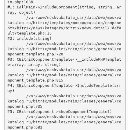
in.php:1038

#1: CAllMain->IncludeComponent(string, string, ar
ray, object)

	/var/www/moskvakatalo_usr/data/www/moskva
katalog.ru/bitrix/templates/moscowcatalog/compone
nts/bitrix/news/kategory/bitrix/news.detail/.defa
ult/template.php:15

#2: include(string)

	/var/www/moskvakatalo_usr/data/www/moskva
katalog.ru/bitrix/modules/main/classes/general/co
mponent_template.php:720

#3: CBitrixComponentTemplate->__IncludePHPTemplat
e(array, array, string)

	/var/www/moskvakatalo_usr/data/www/moskva
katalog.ru/bitrix/modules/main/classes/general/co
mponent_template.php:815

#4: CBitrixComponentTemplate->IncludeTemplate(arr
ay)

	/var/www/moskvakatalo_usr/data/www/moskva
katalog.ru/bitrix/modules/main/classes/general/co
mponent.php:735

#5: CBitrixComponent->showComponentTemplate()

	/var/www/moskvakatalo_usr/data/www/moskva
katalog.ru/bitrix/modules/main/classes/general/co
mponent.php:683
