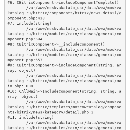
#6: CBitrixComponent->includeComponentTemplate()

	/var/www/moskvakatalo_usr/data/www/moskva
katalog.ru/bitrix/components/bitrix/news.detail/c
omponent.php:438

#7: include(string)

	/var/www/moskvakatalo_usr/data/www/moskva
katalog.ru/bitrix/modules/main/classes/general/co
mponent.php:594

#8: CBitrixComponent->__includeComponent()

	/var/www/moskvakatalo_usr/data/www/moskva
katalog.ru/bitrix/modules/main/classes/general/co
mponent.php:653

#9: CBitrixComponent->includeComponent(string, ar
ray, object)

	/var/www/moskvakatalo_usr/data/www/moskva
katalog.ru/bitrix/modules/main/classes/general/ma
in.php:1038

#10: CAllMain->IncludeComponent(string, string, a
rray, object)

	/var/www/moskvakatalo_usr/data/www/moskva
katalog.ru/bitrix/templates/moscowcatalog/compone
nts/bitrix/news/kategory/detail.php:3

#11: include(string)

	/var/www/moskvakatalo_usr/data/www/moskva
katalog.ru/bitrix/modules/main/classes/general/co