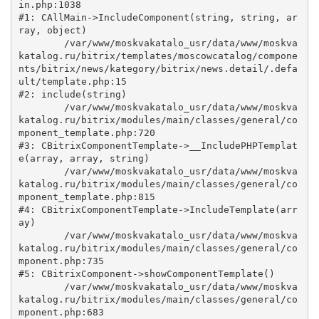
in.php:1038

#1: CAllMain->IncludeComponent(string, string, ar
ray, object)

	/var/www/moskvakatalo_usr/data/www/moskva
katalog.ru/bitrix/templates/moscowcatalog/compone
nts/bitrix/news/kategory/bitrix/news.detail/.defa
ult/template.php:15

#2: include(string)

	/var/www/moskvakatalo_usr/data/www/moskva
katalog.ru/bitrix/modules/main/classes/general/co
mponent_template.php:720

#3: CBitrixComponentTemplate->__IncludePHPTemplat
e(array, array, string)

	/var/www/moskvakatalo_usr/data/www/moskva
katalog.ru/bitrix/modules/main/classes/general/co
mponent_template.php:815

#4: CBitrixComponentTemplate->IncludeTemplate(arr
ay)

	/var/www/moskvakatalo_usr/data/www/moskva
katalog.ru/bitrix/modules/main/classes/general/co
mponent.php:735

#5: CBitrixComponent->showComponentTemplate()

	/var/www/moskvakatalo_usr/data/www/moskva
katalog.ru/bitrix/modules/main/classes/general/co
mponent.php:683
