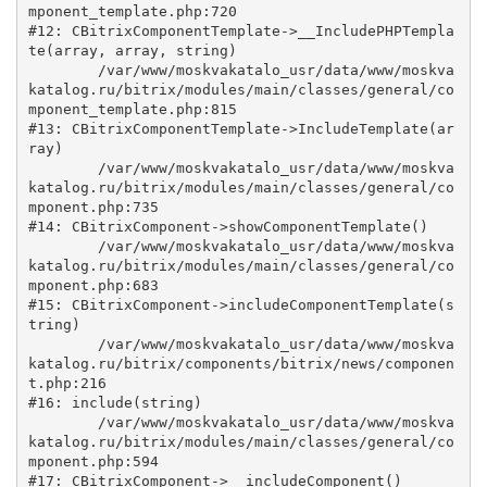
mponent_template.php:720

#12: CBitrixComponentTemplate->__IncludePHPTempla
te(array, array, string)

	/var/www/moskvakatalo_usr/data/www/moskva
katalog.ru/bitrix/modules/main/classes/general/co
mponent_template.php:815

#13: CBitrixComponentTemplate->IncludeTemplate(ar
ray)

	/var/www/moskvakatalo_usr/data/www/moskva
katalog.ru/bitrix/modules/main/classes/general/co
mponent.php:735

#14: CBitrixComponent->showComponentTemplate()

	/var/www/moskvakatalo_usr/data/www/moskva
katalog.ru/bitrix/modules/main/classes/general/co
mponent.php:683

#15: CBitrixComponent->includeComponentTemplate(s
tring)

	/var/www/moskvakatalo_usr/data/www/moskva
katalog.ru/bitrix/components/bitrix/news/componen
t.php:216

#16: include(string)

	/var/www/moskvakatalo_usr/data/www/moskva
katalog.ru/bitrix/modules/main/classes/general/co
mponent.php:594

#17: CBitrixComponent->__includeComponent()
