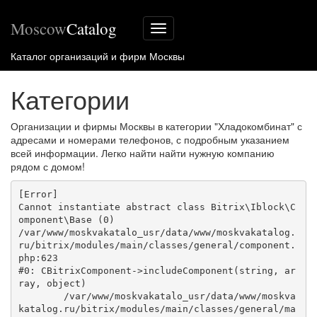
Moscow
Catalog
Меню
сайта
Каталог организаций и фирм Москвы
Категории
Организации и фирмы Москвы в категории "Хладокомбинат" с
адресами и номерами телефонов, с подробным указанием
всей информации. Легко найти найти нужную компанию
рядом с домом!
[Error] 

Cannot instantiate abstract class Bitrix\Iblock\C
omponent\Base (0)

/var/www/moskvakatalo_usr/data/www/moskvakatalog.
ru/bitrix/modules/main/classes/general/component.
php:623

#0: CBitrixComponent->includeComponent(string, ar
ray, object)

	/var/www/moskvakatalo_usr/data/www/moskva
katalog.ru/bitrix/modules/main/classes/general/ma