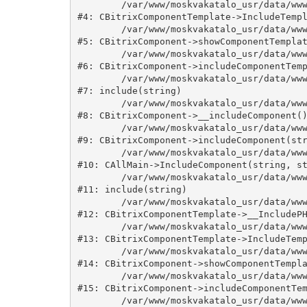
	/var/www/moskvakatalo_usr/data/www/moskvakatalog.ru/bitrix/modules/main/classes/general/component_template.php:815

#4: CBitrixComponentTemplate->IncludeTempl
	/var/www/moskvakatalo_usr/data/www/moskvakatalog.ru/bitrix/modules/main/classes/general/component.php:735

#5: CBitrixComponent->showComponentTemplat
	/var/www/moskvakatalo_usr/data/www/moskvakatalog.ru/bitrix/modules/main/classes/general/component.php:683

#6: CBitrixComponent->includeComponentTemp
	/var/www/moskvakatalo_usr/data/www/moskvakatalog.ru/bitrix/components/bitrix/news.detail/component.php:438

#7: include(string)

	/var/www/moskvakatalo_usr/data/www/moskvakatalog.ru/bitrix/modules/main/classes/general/component.php:594

#8: CBitrixComponent->__includeComponent()
	/var/www/moskvakatalo_usr/data/www/moskvakatalog.ru/bitrix/modules/main/classes/general/component.php:653

#9: CBitrixComponent->includeComponent(str
	/var/www/moskvakatalo_usr/data/www/moskvakatalog.ru/bitrix/modules/main/classes/general/main.php:1038

#10: CAllMain->IncludeComponent(string, st
	/var/www/moskvakatalo_usr/data/www/moskvakatalog.ru/bitrix/templates/moscowcatalog/components/bitrix/news/kategory/detail.php:3

#11: include(string)

	/var/www/moskvakatalo_usr/data/www/moskvakatalog.ru/bitrix/modules/main/classes/general/component_template.php:720

#12: CBitrixComponentTemplate->__IncludePH
	/var/www/moskvakatalo_usr/data/www/moskvakatalog.ru/bitrix/modules/main/classes/general/component_template.php:815

#13: CBitrixComponentTemplate->IncludeTemp
	/var/www/moskvakatalo_usr/data/www/moskvakatalog.ru/bitrix/modules/main/classes/general/component.php:735

#14: CBitrixComponent->showComponentTempla
	/var/www/moskvakatalo_usr/data/www/moskvakatalog.ru/bitrix/modules/main/classes/general/component.php:683

#15: CBitrixComponent->includeComponentTem
	/var/www/moskvakatalo_usr/data/www/moskvakatalog.ru/bitrix/components/bitrix/news/component.php:216
