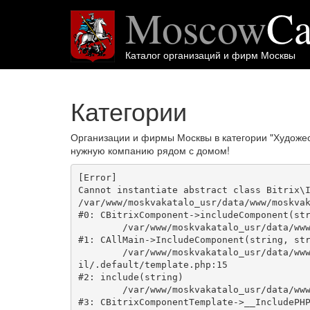
Moscow
Ca
Каталог организаций и фирм Москвы
Категории
Организации и фирмы Москвы в категории "Художес
нужную компанию рядом с домом!
[Error] 

Cannot instantiate abstract class Bitrix\I
/var/www/moskvakatalo_usr/data/www/moskvak
#0: CBitrixComponent->includeComponent(str
	/var/www/moskvakatalo_usr/data/www/moskvakatalog.ru/bitrix/modules/main/classes/general/main.php:1038

#1: CAllMain->IncludeComponent(string, str
	/var/www/moskvakatalo_usr/data/www/moskvakatalog.ru/bitrix/templates/moscowcatalog/components/bitrix/news/kategory/bitrix/news.deta
il/.default/template.php:15

#2: include(string)

	/var/www/moskvakatalo_usr/data/www/moskvakatalog.ru/bitrix/modules/main/classes/general/component_template.php:720

#3: CBitrixComponentTemplate->__IncludePHP