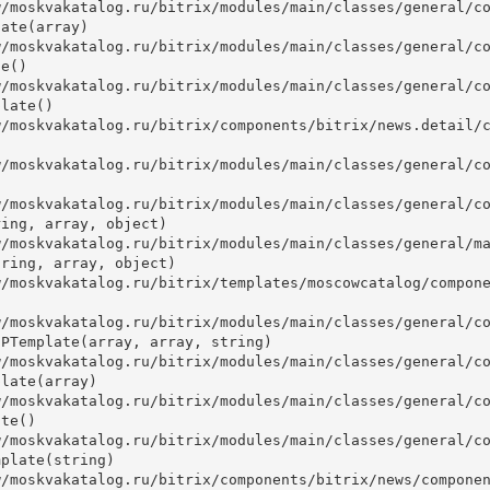
ate(array)

e()

late()



ing, array, object)

ring, array, object)

PTemplate(array, array, string)

late(array)

te()

plate(string)
