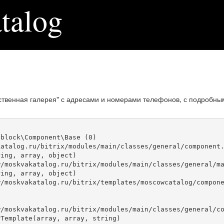
talog
твенная галерея" с адресами и номерами телефонов, с подробны
block\Component\Base (0)

atalog.ru/bitrix/modules/main/classes/general/component.
ing, array, object)

ing, array, object)

Template(array, array, string)
