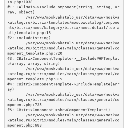
in.php:1038

#1: CAllMain->IncludeComponent(string, string, ar
ray, object)

	/var/www/moskvakatalo_usr/data/www/moskva
katalog.ru/bitrix/templates/moscowcatalog/compone
nts/bitrix/news/kategory/bitrix/news.detail/.defa
ult/template.php:15

#2: include(string)

	/var/www/moskvakatalo_usr/data/www/moskva
katalog.ru/bitrix/modules/main/classes/general/co
mponent_template.php:720

#3: CBitrixComponentTemplate->__IncludePHPTemplat
e(array, array, string)

	/var/www/moskvakatalo_usr/data/www/moskva
katalog.ru/bitrix/modules/main/classes/general/co
mponent_template.php:815

#4: CBitrixComponentTemplate->IncludeTemplate(arr
ay)

	/var/www/moskvakatalo_usr/data/www/moskva
katalog.ru/bitrix/modules/main/classes/general/co
mponent.php:735

#5: CBitrixComponent->showComponentTemplate()

	/var/www/moskvakatalo_usr/data/www/moskva
katalog.ru/bitrix/modules/main/classes/general/co
mponent.php:683
