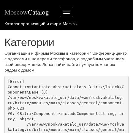
Moscow
Catalog
Меню
сайта
Каталог организаций и фирм Москвы
Категории
Организации и фирмы Москвы в категории "Конференц-центр"
с адресами и номерами телефонов, с подробным указанием
всей информации. Легко найти найти нужную компанию
рядом с домом!
[Error] 

Cannot instantiate abstract class Bitrix\Iblock\C
omponent\Base (0)

/var/www/moskvakatalo_usr/data/www/moskvakatalog.
ru/bitrix/modules/main/classes/general/component.
php:623

#0: CBitrixComponent->includeComponent(string, ar
ray, object)

	/var/www/moskvakatalo_usr/data/www/moskva
katalog.ru/bitrix/modules/main/classes/general/ma