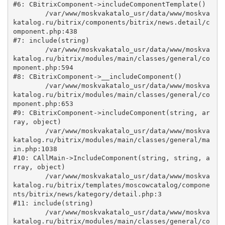
#6: CBitrixComponent->includeComponentTemplate()

	/var/www/moskvakatalo_usr/data/www/moskva
katalog.ru/bitrix/components/bitrix/news.detail/c
omponent.php:438

#7: include(string)

	/var/www/moskvakatalo_usr/data/www/moskva
katalog.ru/bitrix/modules/main/classes/general/co
mponent.php:594

#8: CBitrixComponent->__includeComponent()

	/var/www/moskvakatalo_usr/data/www/moskva
katalog.ru/bitrix/modules/main/classes/general/co
mponent.php:653

#9: CBitrixComponent->includeComponent(string, ar
ray, object)

	/var/www/moskvakatalo_usr/data/www/moskva
katalog.ru/bitrix/modules/main/classes/general/ma
in.php:1038

#10: CAllMain->IncludeComponent(string, string, a
rray, object)

	/var/www/moskvakatalo_usr/data/www/moskva
katalog.ru/bitrix/templates/moscowcatalog/compone
nts/bitrix/news/kategory/detail.php:3

#11: include(string)

	/var/www/moskvakatalo_usr/data/www/moskva
katalog.ru/bitrix/modules/main/classes/general/co