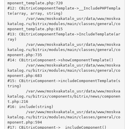
mponent_template.php:720

#12: CBitrixComponentTemplate->__IncludePHPTempla
te(array, array, string)

	/var/www/moskvakatalo_usr/data/www/moskva
katalog.ru/bitrix/modules/main/classes/general/co
mponent_template.php:815

#13: CBitrixComponentTemplate->IncludeTemplate(ar
ray)

	/var/www/moskvakatalo_usr/data/www/moskva
katalog.ru/bitrix/modules/main/classes/general/co
mponent.php:735

#14: CBitrixComponent->showComponentTemplate()

	/var/www/moskvakatalo_usr/data/www/moskva
katalog.ru/bitrix/modules/main/classes/general/co
mponent.php:683

#15: CBitrixComponent->includeComponentTemplate(s
tring)

	/var/www/moskvakatalo_usr/data/www/moskva
katalog.ru/bitrix/components/bitrix/news/componen
t.php:216

#16: include(string)

	/var/www/moskvakatalo_usr/data/www/moskva
katalog.ru/bitrix/modules/main/classes/general/co
mponent.php:594

#17: CBitrixComponent->__includeComponent()
