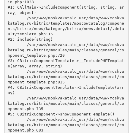
in.php:1038

#1: CAllMain->IncludeComponent(string, string, ar
ray, object)

	/var/www/moskvakatalo_usr/data/www/moskva
katalog.ru/bitrix/templates/moscowcatalog/compone
nts/bitrix/news/kategory/bitrix/news.detail/.defa
ult/template.php:15

#2: include(string)

	/var/www/moskvakatalo_usr/data/www/moskva
katalog.ru/bitrix/modules/main/classes/general/co
mponent_template.php:720

#3: CBitrixComponentTemplate->__IncludePHPTemplat
e(array, array, string)

	/var/www/moskvakatalo_usr/data/www/moskva
katalog.ru/bitrix/modules/main/classes/general/co
mponent_template.php:815

#4: CBitrixComponentTemplate->IncludeTemplate(arr
ay)

	/var/www/moskvakatalo_usr/data/www/moskva
katalog.ru/bitrix/modules/main/classes/general/co
mponent.php:735

#5: CBitrixComponent->showComponentTemplate()

	/var/www/moskvakatalo_usr/data/www/moskva
katalog.ru/bitrix/modules/main/classes/general/co
mponent.php:683
