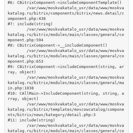
#6: CBitrixComponent->includeComponentTemplate()

	/var/www/moskvakatalo_usr/data/www/moskva
katalog.ru/bitrix/components/bitrix/news.detail/c
omponent.php:438

#7: include(string)

	/var/www/moskvakatalo_usr/data/www/moskva
katalog.ru/bitrix/modules/main/classes/general/co
mponent.php:594

#8: CBitrixComponent->__includeComponent()

	/var/www/moskvakatalo_usr/data/www/moskva
katalog.ru/bitrix/modules/main/classes/general/co
mponent.php:653

#9: CBitrixComponent->includeComponent(string, ar
ray, object)

	/var/www/moskvakatalo_usr/data/www/moskva
katalog.ru/bitrix/modules/main/classes/general/ma
in.php:1038

#10: CAllMain->IncludeComponent(string, string, a
rray, object)

	/var/www/moskvakatalo_usr/data/www/moskva
katalog.ru/bitrix/templates/moscowcatalog/compone
nts/bitrix/news/kategory/detail.php:3

#11: include(string)

	/var/www/moskvakatalo_usr/data/www/moskva
katalog.ru/bitrix/modules/main/classes/general/co