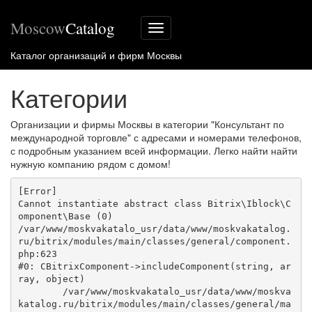
Moscow
Catalog
Меню
сайта
Каталог организаций и фирм Москвы
Категории
Организации и фирмы Москвы в категории "Консультант по
международной торговле" с адресами и номерами телефонов,
с подробным указанием всей информации. Легко найти найти
нужную компанию рядом с домом!
[Error] 

Cannot instantiate abstract class Bitrix\Iblock\C
omponent\Base (0)

/var/www/moskvakatalo_usr/data/www/moskvakatalog.
ru/bitrix/modules/main/classes/general/component.
php:623

#0: CBitrixComponent->includeComponent(string, ar
ray, object)

	/var/www/moskvakatalo_usr/data/www/moskva
katalog.ru/bitrix/modules/main/classes/general/ma