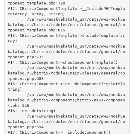
mponent_template.php:720

#12: CBitrixComponentTemplate->__IncludePHPTempla
te(array, array, string)

	/var/www/moskvakatalo_usr/data/www/moskva
katalog.ru/bitrix/modules/main/classes/general/co
mponent_template.php:815

#13: CBitrixComponentTemplate->IncludeTemplate(ar
ray)

	/var/www/moskvakatalo_usr/data/www/moskva
katalog.ru/bitrix/modules/main/classes/general/co
mponent.php:735

#14: CBitrixComponent->showComponentTemplate()

	/var/www/moskvakatalo_usr/data/www/moskva
katalog.ru/bitrix/modules/main/classes/general/co
mponent.php:683

#15: CBitrixComponent->includeComponentTemplate(s
tring)

	/var/www/moskvakatalo_usr/data/www/moskva
katalog.ru/bitrix/components/bitrix/news/componen
t.php:216

#16: include(string)

	/var/www/moskvakatalo_usr/data/www/moskva
katalog.ru/bitrix/modules/main/classes/general/co
mponent.php:594

#17: CBitrixComponent->__includeComponent()
