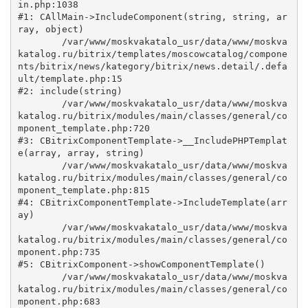
in.php:1038

#1: CAllMain->IncludeComponent(string, string, ar
ray, object)

	/var/www/moskvakatalo_usr/data/www/moskva
katalog.ru/bitrix/templates/moscowcatalog/compone
nts/bitrix/news/kategory/bitrix/news.detail/.defa
ult/template.php:15

#2: include(string)

	/var/www/moskvakatalo_usr/data/www/moskva
katalog.ru/bitrix/modules/main/classes/general/co
mponent_template.php:720

#3: CBitrixComponentTemplate->__IncludePHPTemplat
e(array, array, string)

	/var/www/moskvakatalo_usr/data/www/moskva
katalog.ru/bitrix/modules/main/classes/general/co
mponent_template.php:815

#4: CBitrixComponentTemplate->IncludeTemplate(arr
ay)

	/var/www/moskvakatalo_usr/data/www/moskva
katalog.ru/bitrix/modules/main/classes/general/co
mponent.php:735

#5: CBitrixComponent->showComponentTemplate()

	/var/www/moskvakatalo_usr/data/www/moskva
katalog.ru/bitrix/modules/main/classes/general/co
mponent.php:683
