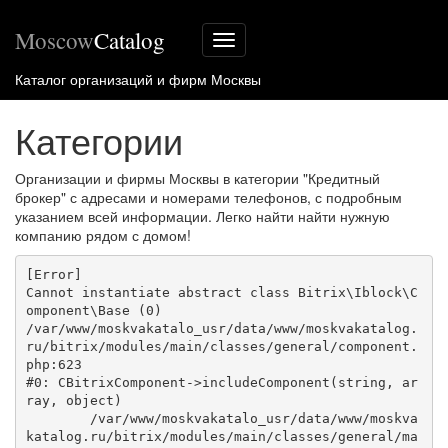
Moscow
Catalog
Меню
сайта
Каталог организаций и фирм Москвы
Категории
Организации и фирмы Москвы в категории "Кредитный
брокер" с адресами и номерами телефонов, с подробным
указанием всей информации. Легко найти найти нужную
компанию рядом с домом!
[Error] 

Cannot instantiate abstract class Bitrix\Iblock\C
omponent\Base (0)

/var/www/moskvakatalo_usr/data/www/moskvakatalog.
ru/bitrix/modules/main/classes/general/component.
php:623

#0: CBitrixComponent->includeComponent(string, ar
ray, object)

	/var/www/moskvakatalo_usr/data/www/moskva
katalog.ru/bitrix/modules/main/classes/general/ma