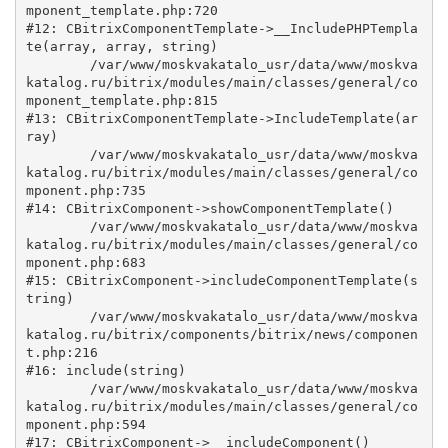
mponent_template.php:720

#12: CBitrixComponentTemplate->__IncludePHPTempla
te(array, array, string)

	/var/www/moskvakatalo_usr/data/www/moskva
katalog.ru/bitrix/modules/main/classes/general/co
mponent_template.php:815

#13: CBitrixComponentTemplate->IncludeTemplate(ar
ray)

	/var/www/moskvakatalo_usr/data/www/moskva
katalog.ru/bitrix/modules/main/classes/general/co
mponent.php:735

#14: CBitrixComponent->showComponentTemplate()

	/var/www/moskvakatalo_usr/data/www/moskva
katalog.ru/bitrix/modules/main/classes/general/co
mponent.php:683

#15: CBitrixComponent->includeComponentTemplate(s
tring)

	/var/www/moskvakatalo_usr/data/www/moskva
katalog.ru/bitrix/components/bitrix/news/componen
t.php:216

#16: include(string)

	/var/www/moskvakatalo_usr/data/www/moskva
katalog.ru/bitrix/modules/main/classes/general/co
mponent.php:594

#17: CBitrixComponent->__includeComponent()
