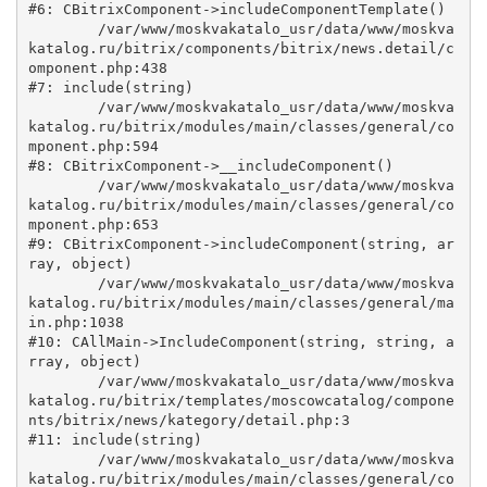
#6: CBitrixComponent->includeComponentTemplate()

	/var/www/moskvakatalo_usr/data/www/moskva
katalog.ru/bitrix/components/bitrix/news.detail/c
omponent.php:438

#7: include(string)

	/var/www/moskvakatalo_usr/data/www/moskva
katalog.ru/bitrix/modules/main/classes/general/co
mponent.php:594

#8: CBitrixComponent->__includeComponent()

	/var/www/moskvakatalo_usr/data/www/moskva
katalog.ru/bitrix/modules/main/classes/general/co
mponent.php:653

#9: CBitrixComponent->includeComponent(string, ar
ray, object)

	/var/www/moskvakatalo_usr/data/www/moskva
katalog.ru/bitrix/modules/main/classes/general/ma
in.php:1038

#10: CAllMain->IncludeComponent(string, string, a
rray, object)

	/var/www/moskvakatalo_usr/data/www/moskva
katalog.ru/bitrix/templates/moscowcatalog/compone
nts/bitrix/news/kategory/detail.php:3

#11: include(string)

	/var/www/moskvakatalo_usr/data/www/moskva
katalog.ru/bitrix/modules/main/classes/general/co