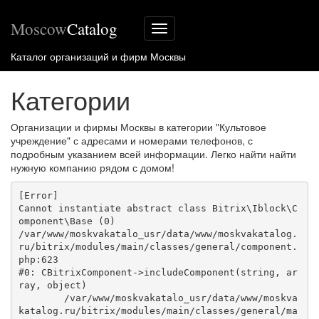
Moscow
Catalog
Меню
сайта
Каталог организаций и фирм Москвы
Категории
Организации и фирмы Москвы в категории "Культовое
учреждение" с адресами и номерами телефонов, с
подробным указанием всей информации. Легко найти найти
нужную компанию рядом с домом!
[Error] 

Cannot instantiate abstract class Bitrix\Iblock\C
omponent\Base (0)

/var/www/moskvakatalo_usr/data/www/moskvakatalog.
ru/bitrix/modules/main/classes/general/component.
php:623

#0: CBitrixComponent->includeComponent(string, ar
ray, object)

	/var/www/moskvakatalo_usr/data/www/moskva
katalog.ru/bitrix/modules/main/classes/general/ma