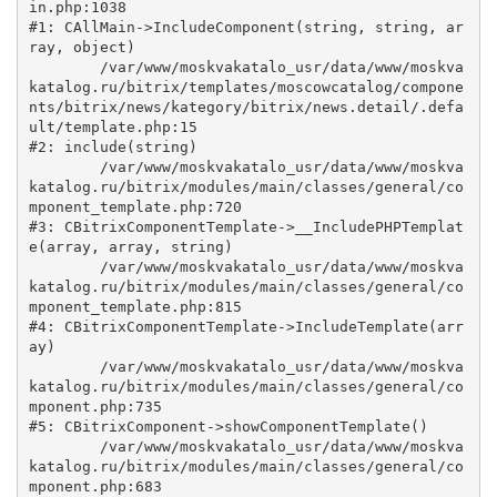
in.php:1038

#1: CAllMain->IncludeComponent(string, string, ar
ray, object)

	/var/www/moskvakatalo_usr/data/www/moskva
katalog.ru/bitrix/templates/moscowcatalog/compone
nts/bitrix/news/kategory/bitrix/news.detail/.defa
ult/template.php:15

#2: include(string)

	/var/www/moskvakatalo_usr/data/www/moskva
katalog.ru/bitrix/modules/main/classes/general/co
mponent_template.php:720

#3: CBitrixComponentTemplate->__IncludePHPTemplat
e(array, array, string)

	/var/www/moskvakatalo_usr/data/www/moskva
katalog.ru/bitrix/modules/main/classes/general/co
mponent_template.php:815

#4: CBitrixComponentTemplate->IncludeTemplate(arr
ay)

	/var/www/moskvakatalo_usr/data/www/moskva
katalog.ru/bitrix/modules/main/classes/general/co
mponent.php:735

#5: CBitrixComponent->showComponentTemplate()

	/var/www/moskvakatalo_usr/data/www/moskva
katalog.ru/bitrix/modules/main/classes/general/co
mponent.php:683
