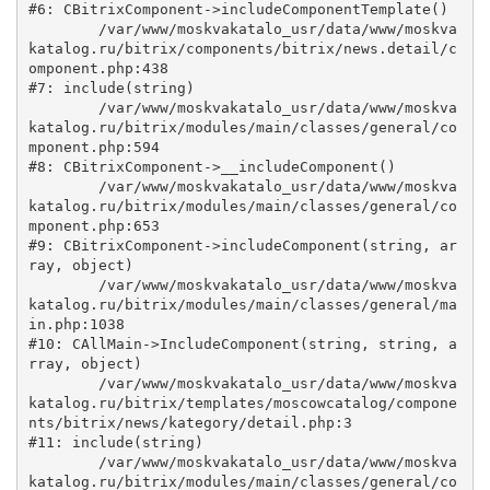
#6: CBitrixComponent->includeComponentTemplate()

	/var/www/moskvakatalo_usr/data/www/moskva
katalog.ru/bitrix/components/bitrix/news.detail/c
omponent.php:438

#7: include(string)

	/var/www/moskvakatalo_usr/data/www/moskva
katalog.ru/bitrix/modules/main/classes/general/co
mponent.php:594

#8: CBitrixComponent->__includeComponent()

	/var/www/moskvakatalo_usr/data/www/moskva
katalog.ru/bitrix/modules/main/classes/general/co
mponent.php:653

#9: CBitrixComponent->includeComponent(string, ar
ray, object)

	/var/www/moskvakatalo_usr/data/www/moskva
katalog.ru/bitrix/modules/main/classes/general/ma
in.php:1038

#10: CAllMain->IncludeComponent(string, string, a
rray, object)

	/var/www/moskvakatalo_usr/data/www/moskva
katalog.ru/bitrix/templates/moscowcatalog/compone
nts/bitrix/news/kategory/detail.php:3

#11: include(string)

	/var/www/moskvakatalo_usr/data/www/moskva
katalog.ru/bitrix/modules/main/classes/general/co