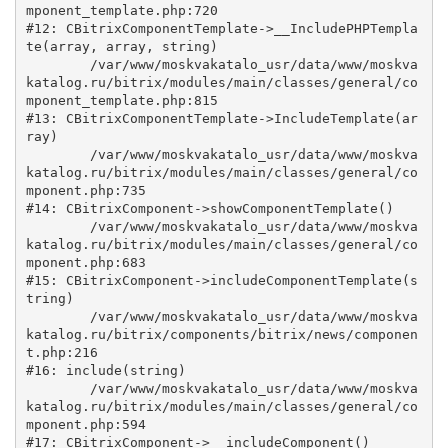
mponent_template.php:720

#12: CBitrixComponentTemplate->__IncludePHPTempla
te(array, array, string)

	/var/www/moskvakatalo_usr/data/www/moskva
katalog.ru/bitrix/modules/main/classes/general/co
mponent_template.php:815

#13: CBitrixComponentTemplate->IncludeTemplate(ar
ray)

	/var/www/moskvakatalo_usr/data/www/moskva
katalog.ru/bitrix/modules/main/classes/general/co
mponent.php:735

#14: CBitrixComponent->showComponentTemplate()

	/var/www/moskvakatalo_usr/data/www/moskva
katalog.ru/bitrix/modules/main/classes/general/co
mponent.php:683

#15: CBitrixComponent->includeComponentTemplate(s
tring)

	/var/www/moskvakatalo_usr/data/www/moskva
katalog.ru/bitrix/components/bitrix/news/componen
t.php:216

#16: include(string)

	/var/www/moskvakatalo_usr/data/www/moskva
katalog.ru/bitrix/modules/main/classes/general/co
mponent.php:594

#17: CBitrixComponent->__includeComponent()
