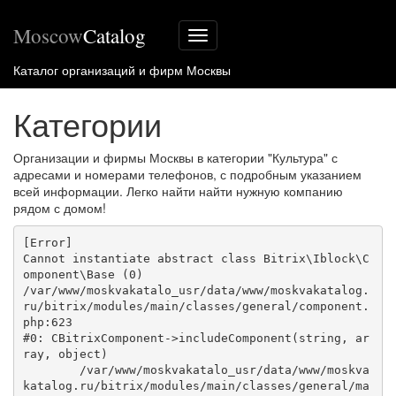
Moscow
Catalog
Меню
сайта
Каталог организаций и фирм Москвы
Категории
Организации и фирмы Москвы в категории "Культура" с
адресами и номерами телефонов, с подробным указанием
всей информации. Легко найти найти нужную компанию
рядом с домом!
[Error] 

Cannot instantiate abstract class Bitrix\Iblock\C
omponent\Base (0)

/var/www/moskvakatalo_usr/data/www/moskvakatalog.
ru/bitrix/modules/main/classes/general/component.
php:623

#0: CBitrixComponent->includeComponent(string, ar
ray, object)

	/var/www/moskvakatalo_usr/data/www/moskva
katalog.ru/bitrix/modules/main/classes/general/ma