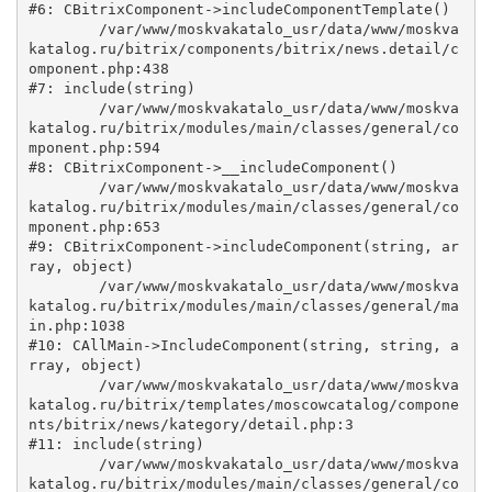
#6: CBitrixComponent->includeComponentTemplate()

	/var/www/moskvakatalo_usr/data/www/moskva
katalog.ru/bitrix/components/bitrix/news.detail/c
omponent.php:438

#7: include(string)

	/var/www/moskvakatalo_usr/data/www/moskva
katalog.ru/bitrix/modules/main/classes/general/co
mponent.php:594

#8: CBitrixComponent->__includeComponent()

	/var/www/moskvakatalo_usr/data/www/moskva
katalog.ru/bitrix/modules/main/classes/general/co
mponent.php:653

#9: CBitrixComponent->includeComponent(string, ar
ray, object)

	/var/www/moskvakatalo_usr/data/www/moskva
katalog.ru/bitrix/modules/main/classes/general/ma
in.php:1038

#10: CAllMain->IncludeComponent(string, string, a
rray, object)

	/var/www/moskvakatalo_usr/data/www/moskva
katalog.ru/bitrix/templates/moscowcatalog/compone
nts/bitrix/news/kategory/detail.php:3

#11: include(string)

	/var/www/moskvakatalo_usr/data/www/moskva
katalog.ru/bitrix/modules/main/classes/general/co