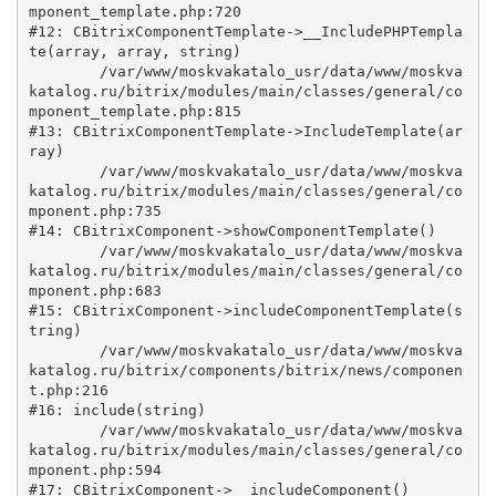
mponent_template.php:720

#12: CBitrixComponentTemplate->__IncludePHPTempla
te(array, array, string)

	/var/www/moskvakatalo_usr/data/www/moskva
katalog.ru/bitrix/modules/main/classes/general/co
mponent_template.php:815

#13: CBitrixComponentTemplate->IncludeTemplate(ar
ray)

	/var/www/moskvakatalo_usr/data/www/moskva
katalog.ru/bitrix/modules/main/classes/general/co
mponent.php:735

#14: CBitrixComponent->showComponentTemplate()

	/var/www/moskvakatalo_usr/data/www/moskva
katalog.ru/bitrix/modules/main/classes/general/co
mponent.php:683

#15: CBitrixComponent->includeComponentTemplate(s
tring)

	/var/www/moskvakatalo_usr/data/www/moskva
katalog.ru/bitrix/components/bitrix/news/componen
t.php:216

#16: include(string)

	/var/www/moskvakatalo_usr/data/www/moskva
katalog.ru/bitrix/modules/main/classes/general/co
mponent.php:594

#17: CBitrixComponent->__includeComponent()
