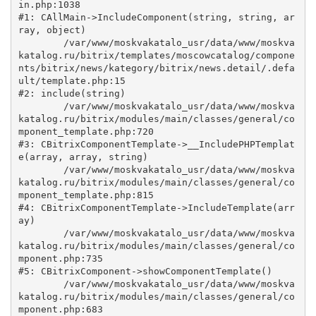
in.php:1038

#1: CAllMain->IncludeComponent(string, string, ar
ray, object)

	/var/www/moskvakatalo_usr/data/www/moskva
katalog.ru/bitrix/templates/moscowcatalog/compone
nts/bitrix/news/kategory/bitrix/news.detail/.defa
ult/template.php:15

#2: include(string)

	/var/www/moskvakatalo_usr/data/www/moskva
katalog.ru/bitrix/modules/main/classes/general/co
mponent_template.php:720

#3: CBitrixComponentTemplate->__IncludePHPTemplat
e(array, array, string)

	/var/www/moskvakatalo_usr/data/www/moskva
katalog.ru/bitrix/modules/main/classes/general/co
mponent_template.php:815

#4: CBitrixComponentTemplate->IncludeTemplate(arr
ay)

	/var/www/moskvakatalo_usr/data/www/moskva
katalog.ru/bitrix/modules/main/classes/general/co
mponent.php:735

#5: CBitrixComponent->showComponentTemplate()

	/var/www/moskvakatalo_usr/data/www/moskva
katalog.ru/bitrix/modules/main/classes/general/co
mponent.php:683
