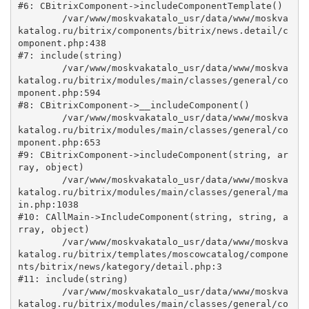
#6: CBitrixComponent->includeComponentTemplate()

	/var/www/moskvakatalo_usr/data/www/moskva
katalog.ru/bitrix/components/bitrix/news.detail/c
omponent.php:438

#7: include(string)

	/var/www/moskvakatalo_usr/data/www/moskva
katalog.ru/bitrix/modules/main/classes/general/co
mponent.php:594

#8: CBitrixComponent->__includeComponent()

	/var/www/moskvakatalo_usr/data/www/moskva
katalog.ru/bitrix/modules/main/classes/general/co
mponent.php:653

#9: CBitrixComponent->includeComponent(string, ar
ray, object)

	/var/www/moskvakatalo_usr/data/www/moskva
katalog.ru/bitrix/modules/main/classes/general/ma
in.php:1038

#10: CAllMain->IncludeComponent(string, string, a
rray, object)

	/var/www/moskvakatalo_usr/data/www/moskva
katalog.ru/bitrix/templates/moscowcatalog/compone
nts/bitrix/news/kategory/detail.php:3

#11: include(string)

	/var/www/moskvakatalo_usr/data/www/moskva
katalog.ru/bitrix/modules/main/classes/general/co