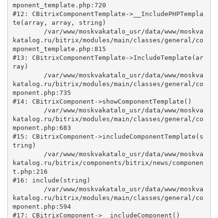
mponent_template.php:720

#12: CBitrixComponentTemplate->__IncludePHPTempla
te(array, array, string)

	/var/www/moskvakatalo_usr/data/www/moskva
katalog.ru/bitrix/modules/main/classes/general/co
mponent_template.php:815

#13: CBitrixComponentTemplate->IncludeTemplate(ar
ray)

	/var/www/moskvakatalo_usr/data/www/moskva
katalog.ru/bitrix/modules/main/classes/general/co
mponent.php:735

#14: CBitrixComponent->showComponentTemplate()

	/var/www/moskvakatalo_usr/data/www/moskva
katalog.ru/bitrix/modules/main/classes/general/co
mponent.php:683

#15: CBitrixComponent->includeComponentTemplate(s
tring)

	/var/www/moskvakatalo_usr/data/www/moskva
katalog.ru/bitrix/components/bitrix/news/componen
t.php:216

#16: include(string)

	/var/www/moskvakatalo_usr/data/www/moskva
katalog.ru/bitrix/modules/main/classes/general/co
mponent.php:594

#17: CBitrixComponent->__includeComponent()
