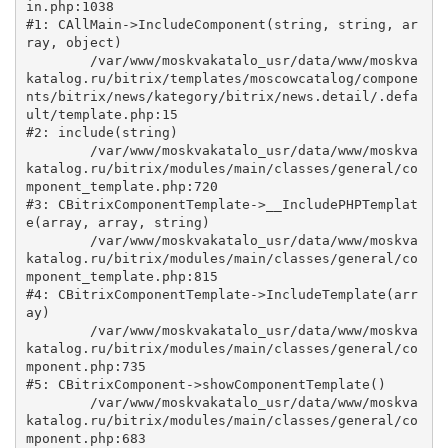
in.php:1038

#1: CAllMain->IncludeComponent(string, string, ar
ray, object)

	/var/www/moskvakatalo_usr/data/www/moskva
katalog.ru/bitrix/templates/moscowcatalog/compone
nts/bitrix/news/kategory/bitrix/news.detail/.defa
ult/template.php:15

#2: include(string)

	/var/www/moskvakatalo_usr/data/www/moskva
katalog.ru/bitrix/modules/main/classes/general/co
mponent_template.php:720

#3: CBitrixComponentTemplate->__IncludePHPTemplat
e(array, array, string)

	/var/www/moskvakatalo_usr/data/www/moskva
katalog.ru/bitrix/modules/main/classes/general/co
mponent_template.php:815

#4: CBitrixComponentTemplate->IncludeTemplate(arr
ay)

	/var/www/moskvakatalo_usr/data/www/moskva
katalog.ru/bitrix/modules/main/classes/general/co
mponent.php:735

#5: CBitrixComponent->showComponentTemplate()

	/var/www/moskvakatalo_usr/data/www/moskva
katalog.ru/bitrix/modules/main/classes/general/co
mponent.php:683
