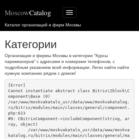
Moscow
Catalog
Меню
сайта
Каталог организаций и фирм Москвы
Категории
Организации и фирмы Москвы в категории "Курсы
парикмахеров" с адресами и номерами телефонов, с
подробным указанием всей информации. Легко найти найти
нужную компанию рядом с домом!
[Error] 

Cannot instantiate abstract class Bitrix\Iblock\C
omponent\Base (0)

/var/www/moskvakatalo_usr/data/www/moskvakatalog.
ru/bitrix/modules/main/classes/general/component.
php:623

#0: CBitrixComponent->includeComponent(string, ar
ray, object)

	/var/www/moskvakatalo_usr/data/www/moskva
katalog.ru/bitrix/modules/main/classes/general/ma