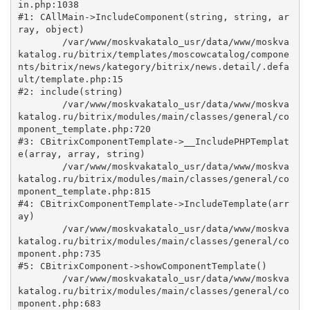
in.php:1038

#1: CAllMain->IncludeComponent(string, string, ar
ray, object)

	/var/www/moskvakatalo_usr/data/www/moskva
katalog.ru/bitrix/templates/moscowcatalog/compone
nts/bitrix/news/kategory/bitrix/news.detail/.defa
ult/template.php:15

#2: include(string)

	/var/www/moskvakatalo_usr/data/www/moskva
katalog.ru/bitrix/modules/main/classes/general/co
mponent_template.php:720

#3: CBitrixComponentTemplate->__IncludePHPTemplat
e(array, array, string)

	/var/www/moskvakatalo_usr/data/www/moskva
katalog.ru/bitrix/modules/main/classes/general/co
mponent_template.php:815

#4: CBitrixComponentTemplate->IncludeTemplate(arr
ay)

	/var/www/moskvakatalo_usr/data/www/moskva
katalog.ru/bitrix/modules/main/classes/general/co
mponent.php:735

#5: CBitrixComponent->showComponentTemplate()

	/var/www/moskvakatalo_usr/data/www/moskva
katalog.ru/bitrix/modules/main/classes/general/co
mponent.php:683
