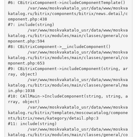
#6: CBitrixComponent->includeComponentTemplate()

	/var/www/moskvakatalo_usr/data/www/moskva
katalog.ru/bitrix/components/bitrix/news.detail/c
omponent.php:438

#7: include(string)

	/var/www/moskvakatalo_usr/data/www/moskva
katalog.ru/bitrix/modules/main/classes/general/co
mponent.php:594

#8: CBitrixComponent->__includeComponent()

	/var/www/moskvakatalo_usr/data/www/moskva
katalog.ru/bitrix/modules/main/classes/general/co
mponent.php:653

#9: CBitrixComponent->includeComponent(string, ar
ray, object)

	/var/www/moskvakatalo_usr/data/www/moskva
katalog.ru/bitrix/modules/main/classes/general/ma
in.php:1038

#10: CAllMain->IncludeComponent(string, string, a
rray, object)

	/var/www/moskvakatalo_usr/data/www/moskva
katalog.ru/bitrix/templates/moscowcatalog/compone
nts/bitrix/news/kategory/detail.php:3

#11: include(string)

	/var/www/moskvakatalo_usr/data/www/moskva
katalog.ru/bitrix/modules/main/classes/general/co