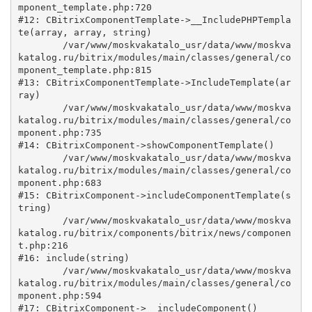
mponent_template.php:720

#12: CBitrixComponentTemplate->__IncludePHPTempla
te(array, array, string)

	/var/www/moskvakatalo_usr/data/www/moskva
katalog.ru/bitrix/modules/main/classes/general/co
mponent_template.php:815

#13: CBitrixComponentTemplate->IncludeTemplate(ar
ray)

	/var/www/moskvakatalo_usr/data/www/moskva
katalog.ru/bitrix/modules/main/classes/general/co
mponent.php:735

#14: CBitrixComponent->showComponentTemplate()

	/var/www/moskvakatalo_usr/data/www/moskva
katalog.ru/bitrix/modules/main/classes/general/co
mponent.php:683

#15: CBitrixComponent->includeComponentTemplate(s
tring)

	/var/www/moskvakatalo_usr/data/www/moskva
katalog.ru/bitrix/components/bitrix/news/componen
t.php:216

#16: include(string)

	/var/www/moskvakatalo_usr/data/www/moskva
katalog.ru/bitrix/modules/main/classes/general/co
mponent.php:594

#17: CBitrixComponent->__includeComponent()
