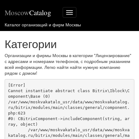
Moscow
Catalog
Меню
сайта
Каталог организаций и фирм Москвы
Категории
Организации и фирмы Москвы в категории "Лицензирование"
с адресами и номерами телефонов, с подробным указанием
всей информации. Легко найти найти нужную компанию
рядом с домом!
[Error] 

Cannot instantiate abstract class Bitrix\Iblock\C
omponent\Base (0)

/var/www/moskvakatalo_usr/data/www/moskvakatalog.
ru/bitrix/modules/main/classes/general/component.
php:623

#0: CBitrixComponent->includeComponent(string, ar
ray, object)

	/var/www/moskvakatalo_usr/data/www/moskva
katalog.ru/bitrix/modules/main/classes/general/ma