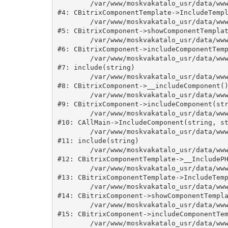
	/var/www/moskvakatalo_usr/data/www/moskvakatalog.ru/bitrix/modules/main/classes/general/component_template.php:815

#4: CBitrixComponentTemplate->IncludeTempl
	/var/www/moskvakatalo_usr/data/www/moskvakatalog.ru/bitrix/modules/main/classes/general/component.php:735

#5: CBitrixComponent->showComponentTemplat
	/var/www/moskvakatalo_usr/data/www/moskvakatalog.ru/bitrix/modules/main/classes/general/component.php:683

#6: CBitrixComponent->includeComponentTemp
	/var/www/moskvakatalo_usr/data/www/moskvakatalog.ru/bitrix/components/bitrix/news.detail/component.php:438

#7: include(string)

	/var/www/moskvakatalo_usr/data/www/moskvakatalog.ru/bitrix/modules/main/classes/general/component.php:594

#8: CBitrixComponent->__includeComponent()
	/var/www/moskvakatalo_usr/data/www/moskvakatalog.ru/bitrix/modules/main/classes/general/component.php:653

#9: CBitrixComponent->includeComponent(str
	/var/www/moskvakatalo_usr/data/www/moskvakatalog.ru/bitrix/modules/main/classes/general/main.php:1038

#10: CAllMain->IncludeComponent(string, st
	/var/www/moskvakatalo_usr/data/www/moskvakatalog.ru/bitrix/templates/moscowcatalog/components/bitrix/news/kategory/detail.php:3

#11: include(string)

	/var/www/moskvakatalo_usr/data/www/moskvakatalog.ru/bitrix/modules/main/classes/general/component_template.php:720

#12: CBitrixComponentTemplate->__IncludePH
	/var/www/moskvakatalo_usr/data/www/moskvakatalog.ru/bitrix/modules/main/classes/general/component_template.php:815

#13: CBitrixComponentTemplate->IncludeTemp
	/var/www/moskvakatalo_usr/data/www/moskvakatalog.ru/bitrix/modules/main/classes/general/component.php:735

#14: CBitrixComponent->showComponentTempla
	/var/www/moskvakatalo_usr/data/www/moskvakatalog.ru/bitrix/modules/main/classes/general/component.php:683

#15: CBitrixComponent->includeComponentTem
	/var/www/moskvakatalo_usr/data/www/moskvakatalog.ru/bitrix/components/bitrix/news/component.php:216
