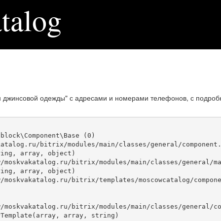
talog
н джинсовой одежды" с адресами и номерами телефонов, с подроб
block\Component\Base (0)

atalog.ru/bitrix/modules/main/classes/general/component.
ing, array, object)

ing, array, object)

Template(array, array, string)
