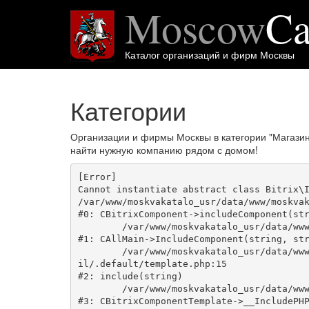
Moscow
Ca
Каталог организаций и фирм Москвы
Категории
Организации и фирмы Москвы в категории "Магази
найти нужную компанию рядом с домом!
[Error] 

Cannot instantiate abstract class Bitrix\I
/var/www/moskvakatalo_usr/data/www/moskvak
#0: CBitrixComponent->includeComponent(str
	/var/www/moskvakatalo_usr/data/www/moskvakatalog.ru/bitrix/modules/main/classes/general/main.php:1038

#1: CAllMain->IncludeComponent(string, str
	/var/www/moskvakatalo_usr/data/www/moskvakatalog.ru/bitrix/templates/moscowcatalog/components/bitrix/news/kategory/bitrix/news.deta
il/.default/template.php:15

#2: include(string)

	/var/www/moskvakatalo_usr/data/www/moskvakatalog.ru/bitrix/modules/main/classes/general/component_template.php:720

#3: CBitrixComponentTemplate->__IncludePHP