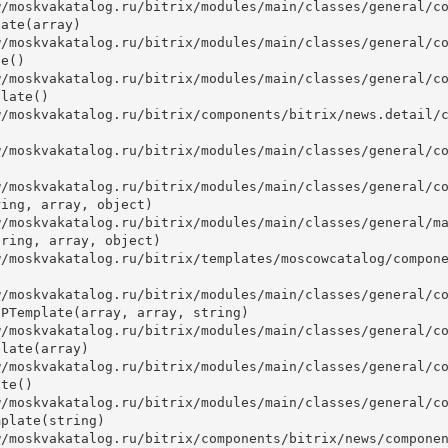
ate(array)

e()

late()



ing, array, object)

ring, array, object)

PTemplate(array, array, string)

late(array)

te()

plate(string)
