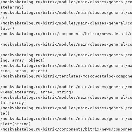
ate(array)

e()

late()



ing, array, object)

ring, array, object)

PTemplate(array, array, string)

late(array)

te()

plate(string)
