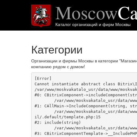
Moscow
Ca
Каталог организаций и фирм Москвы
Категории
Организации и фирмы Москвы в категории "Магази
компанию рядом с домом!
[Error] 

Cannot instantiate abstract class Bitrix\I
/var/www/moskvakatalo_usr/data/www/moskvak
#0: CBitrixComponent->includeComponent(str
	/var/www/moskvakatalo_usr/data/www/moskvakatalog.ru/bitrix/modules/main/classes/general/main.php:1038

#1: CAllMain->IncludeComponent(string, str
	/var/www/moskvakatalo_usr/data/www/moskvakatalog.ru/bitrix/templates/moscowcatalog/components/bitrix/news/kategory/bitrix/news.deta
il/.default/template.php:15

#2: include(string)

	/var/www/moskvakatalo_usr/data/www/moskvakatalog.ru/bitrix/modules/main/classes/general/component_template.php:720

#3: CBitrixComponentTemplate->__IncludePHP