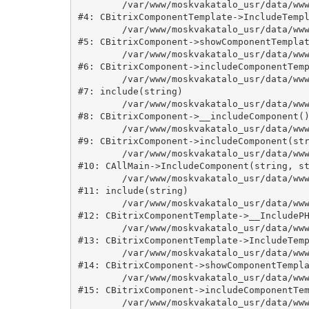
	/var/www/moskvakatalo_usr/data/www/moskvakatalog.ru/bitrix/modules/main/classes/general/component_template.php:815

#4: CBitrixComponentTemplate->IncludeTempl
	/var/www/moskvakatalo_usr/data/www/moskvakatalog.ru/bitrix/modules/main/classes/general/component.php:735

#5: CBitrixComponent->showComponentTemplat
	/var/www/moskvakatalo_usr/data/www/moskvakatalog.ru/bitrix/modules/main/classes/general/component.php:683

#6: CBitrixComponent->includeComponentTemp
	/var/www/moskvakatalo_usr/data/www/moskvakatalog.ru/bitrix/components/bitrix/news.detail/component.php:438

#7: include(string)

	/var/www/moskvakatalo_usr/data/www/moskvakatalog.ru/bitrix/modules/main/classes/general/component.php:594

#8: CBitrixComponent->__includeComponent()
	/var/www/moskvakatalo_usr/data/www/moskvakatalog.ru/bitrix/modules/main/classes/general/component.php:653

#9: CBitrixComponent->includeComponent(str
	/var/www/moskvakatalo_usr/data/www/moskvakatalog.ru/bitrix/modules/main/classes/general/main.php:1038

#10: CAllMain->IncludeComponent(string, st
	/var/www/moskvakatalo_usr/data/www/moskvakatalog.ru/bitrix/templates/moscowcatalog/components/bitrix/news/kategory/detail.php:3

#11: include(string)

	/var/www/moskvakatalo_usr/data/www/moskvakatalog.ru/bitrix/modules/main/classes/general/component_template.php:720

#12: CBitrixComponentTemplate->__IncludePH
	/var/www/moskvakatalo_usr/data/www/moskvakatalog.ru/bitrix/modules/main/classes/general/component_template.php:815

#13: CBitrixComponentTemplate->IncludeTemp
	/var/www/moskvakatalo_usr/data/www/moskvakatalog.ru/bitrix/modules/main/classes/general/component.php:735

#14: CBitrixComponent->showComponentTempla
	/var/www/moskvakatalo_usr/data/www/moskvakatalog.ru/bitrix/modules/main/classes/general/component.php:683

#15: CBitrixComponent->includeComponentTem
	/var/www/moskvakatalo_usr/data/www/moskvakatalog.ru/bitrix/components/bitrix/news/component.php:216
