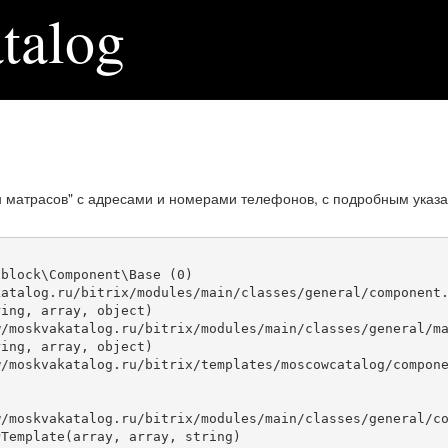
talog
н матрасов" с адресами и номерами телефонов, с подробным указ
block\Component\Base (0)

atalog.ru/bitrix/modules/main/classes/general/component.
ing, array, object)

ing, array, object)

Template(array, array, string)
